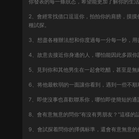
你發表的每一條狀态，希望能更加了解你的生
2、會經常找借口逗逗你，拍拍你的肩膀，摸摸
種試探。
3、想盡各種辦法想和你度過每一分每一秒，用
4、故意去接近你身邊的人，哪怕能因此多跟你
5、見到你和其他男生在一起會吃醋，甚至是無
6、将他最軟弱的一面讓你看到，遇到一些不順
7、即使沒事也喜歡聯系你，哪怕即使簡短的通
8、會有意無意的問你“有沒有男朋友？”這樣
9、會試探着問你的擇偶标準，還會有意無意的