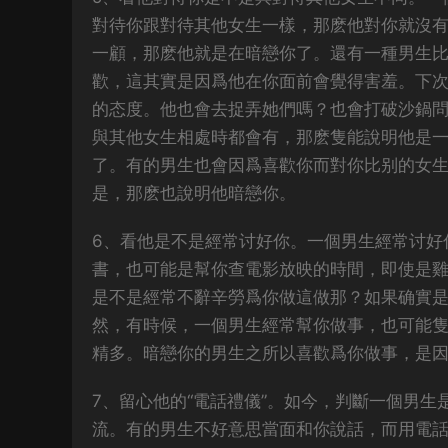
對待你跟對待其他女生一樣，那麽他對你就沒
一顧，那麽他就是在暗戀你了。還有一種男生
歡，這其實是因爲他在你面前會覺得害羞。下
的态度。他也會去捉弄她們嗎？也會打破沙鍋
與其他女生相處時都會有，那麽隻能說明他是
了。有的男生也會因爲喜歡你而對你比别的女
是，那麽也說明他暗戀你。
6、看他是不是經常讨好你。一個男生經常讨好
書，也可能是幫你查電影放映的時間，即使是
是不是經常不辭辛勞爲你做這做那？如果确實
然，有時候，一個男生經常幫你做事，也可能
精多。
暗戀你的男生之所以喜歡爲你做事，是
7、留心他的“電話禮儀”。如今，判斷一個男
流。有的男生不好意思當面和你說話，而用電