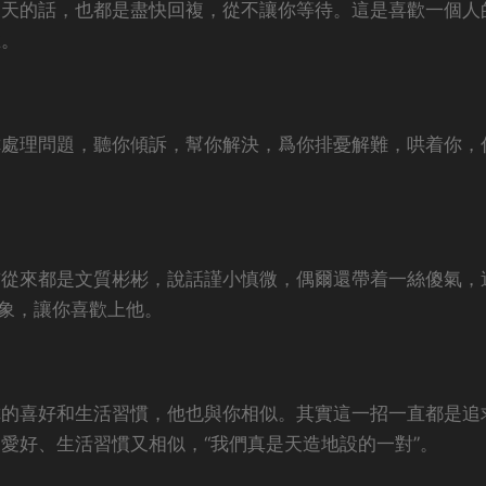
聊天的話，也都是盡快回複，從不讓你等待。這是喜歡一個人
在。
你處理問題，聽你傾訴，幫你解決，爲你排憂解難，哄着你，
前從來都是文質彬彬，說話謹小慎微，偶爾還帶着一絲傻氣，
形象，讓你喜歡上他。
你的喜好和生活習慣，他也與你相似。其實這一招一直都是追
愛好、生活習慣又相似，“我們真是天造地設的一對”。