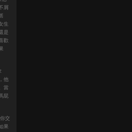
不屑
甚
女生
還是
喜歡
果
拿
，他
。當
馬屁
與你交
如果