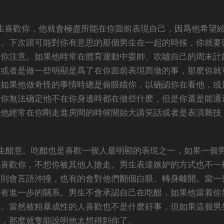
生喜歡你，他就會極盡所能在你面前表現自己，因爲他希望
象。下次跟可能對你有意思的那個男生在一起的時候，你就要
起你注意。如果他時常在體育運動中耍帥、吹噓自己的周末計
，或者是做一些明顯是爲了在你面前表現而做的事，那麽你就
。如果他做奇怪的事情時總是偷眼瞄你，以确認你在看他，或
說你無法确定他不在你身邊時都在做些什麽，但是你還是能通
現他經常在你剛走進房間的時候開始大講笑話或者是表演雜技
生醋意。吃醋也是喜歡一個人最明顯的表現之一，如果一個
他喜歡你，不想你被其他人搶走。男生表達嫉妒的方式也不一
的則會言語沖撞，也有的會對他們翻個白眼、轉身離開。當一
你有進一步的關系。男生不會承認自己在吃醋，如果他當着你
了。當然被粗暴成性的人喜歡也不是什麽好事，但如果這個男
扭，那麽就隻能說明他太想得到你了。