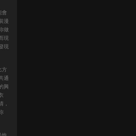
能會
裝漫
你做
而現
發現
比方
共通
的興
衣
情，
你
果他