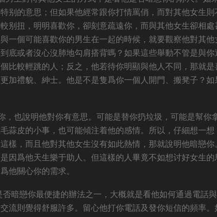
有特别的意思；但如果他經常跟你打情罵俏，而對其他女生則
比較别扭，明明喜歡你，卻刻意疏遠你，而與其他女生卻相處
次與一個可能喜歡你的男生在一起的時候，就要觀察他對其他
問到底或者沒心沒肺地勾肩搭背嗎？如果這些舉動不管是與你
一個比較輕跳的人；反之，他若待你明顯與他人不同，那就是
生更加禮貌、紳士。他是不是隻爲你一個人開門、搬凳子？如
你，也說明他對你有意思。可能是替你扔垃圾，可能是幫你
雞毛蒜皮的小事，也可能傾注着他的感情。所以，仔細想一想
是這樣，而且他對其他女生沒有如此熱情，那就說明他暗戀你
隻是因爲他天生樂于助人。但這樣的人畢竟不如想讨好女生的
因爲他關心你的需求。
生是否暗戀你最便捷的辦法之一，大概就是看他如何通過電話
話交流則覺得舒服許多。留心他打你電話及發你短信的頻率。