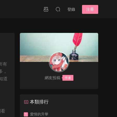
登錄
注冊
所有
多，
網友投稿
作者
知道
本類排行
間看
愛情的升華
1