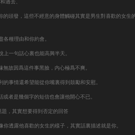
活和過去、
你的頭發，這些不經意的身體觸碰其實是男生對喜歡的女生
盡各種理由和你約會。
說上一句話心裏也能高興半天。
緣無故因爲這件事黑臉，内心極爲不爽。
利的事情還希望能從你嘴裏得到鼓勵和安慰。
話或者是幾個字的短信也會讓他開心不已。
的話題，其實想要得到否定的回答
像你透露他喜歡的女生的樣子，其實話裏描述就是你。