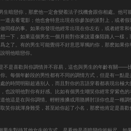
男生暗戀你，那麽他一定會變着法子找機會跟你相處。他可
友一道去看電影；他也會特意出現在你參加的派對上，或者假
在做同樣的事。如果你發現他經常出現在你左右，或者經常和
回想一下，如果這個男生一個月前對你來說還像陌路人一樣，
而爲之了。有的男生可能覺得不好意思單獨約你，那麽如果你
能說明他暗戀你。
是不是喜歡與你調情并不容易，這也與男生的年齡有關——
弄你。每個年齡段的男性都有不同的調情方式，但是有一點是
相處的時間明顯超過别人，而且對你的言語穿着都表現出極大
來，也說明他對你有好感。比如有個男生嘲笑你經常穿紫色的
知道他這是在與你調情。輕輕推搡或用胳膊肘頂你也是一種調
不取笑你就渾身難受，甚至給你起了小名，那麽他肯定是喜歡
個男生對待其他女生的方式，是看他是否暗戀你的标尺。如