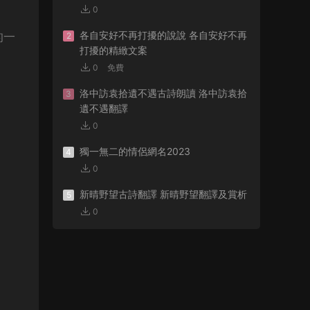
0
各自安好不再打擾的說說 各自安好不再
的一
2
打擾的精緻文案
0
免費
洛中訪袁拾遺不遇古詩朗讀 洛中訪袁拾
3
遺不遇翻譯
0
獨一無二的情侶網名2023
4
0
新晴野望古詩翻譯 新晴野望翻譯及賞析
5
0