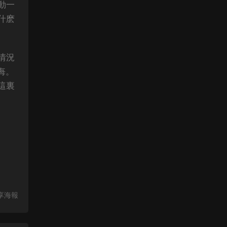
動一
什麽
情況
悔。
這裏
享海報