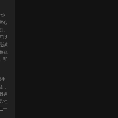
給你
留心
劃、
可以
是試
過觀
，那
男生
樣，
個男
男性
生一