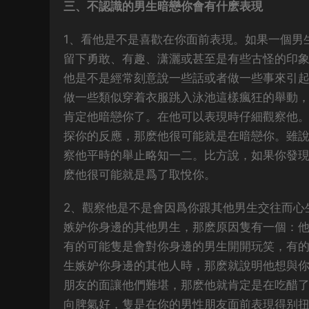
三、不認識的男生暗戀你會有什麽表現
1、看他是不是喜歡在你面前表現。如果一個男
留下勇敢、有趣、潇灑或甚至是有些古怪的印
他是不是經常刻意說一些話或者做一些事來引
做一些類似穿着衣服跳入泳池這樣瘋狂的舉動
肯定他暗戀你了。在他可以表現時仔細觀察他
探你的反應，那麽他很可能就是在暗戀你。雖
察他平時的舉止略知一二。比方說，如果你發
麽他很可能就是爲了取悅你。
2、觀察他是不是會因爲你跟其他男生交往而心
嫉妒你身邊的其他男生，那麽原因隻有一個：
有的可能隻是會對你身邊的男生開開玩笑，有
生嫉妒你身邊的其他人時，那麽就說明他想與
朋友的面讓他們難堪，那麽他就肯定是在吃醋
向脾氣好，隻是在你的男性朋友面前表現得别