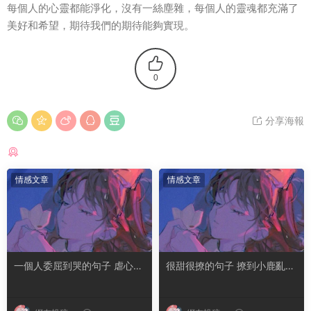
每個人的心靈都能淨化，沒有一絲塵雜，每個人的靈魂都充滿了
美好和希望，期待我們的期待能夠實現。
0
分享海報
猜你喜歡
情感文章
情感文章
一個人委屈到哭的句子 虐心到
很甜很撩的句子 撩到小鹿亂撞
讓人流淚的文案
腿軟的文案