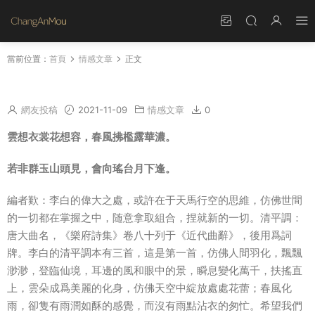
當前位置：
首頁
情感文章
正文
清平調李白其一賞析 經典詩歌賞析合集
網友投稿
2021-11-09
情感文章
0
雲想衣裳花想容，春風拂檻露華濃。
若非群玉山頭見，會向瑤台月下逢。
編者歎：李白的偉大之處，或許在于天馬行空的思維，仿佛世間
的一切都在掌握之中，随意拿取組合，捏就新的一切。清平調：
唐大曲名，《樂府詩集》卷八十列于《近代曲辭》，後用爲詞
牌。李白的清平調本有三首，這是第一首，仿佛人間羽化，飄飄
渺渺，登臨仙境，耳邊的風和眼中的景，瞬息變化萬千，扶搖直
上，雲朵成爲美麗的化身，仿佛天空中綻放處處花蕾；春風化
雨，卻隻有雨潤如酥的感覺，而沒有雨點沾衣的匆忙。希望我們