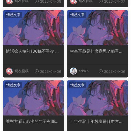
網友投稿
網友投稿
2026-04-08
2026-04-07
情感文章
情感文章
情話撩人短句100條不重複 土
幸甚至哉是什麽意思？能單獨
味情話撩人長句
用嗎
網友投稿
admin
2026-04-06
2026-04-06
情感文章
情感文章
讓對方看到心疼的句子有哪
十年生聚十年教訓是什麽意思
些？句句都是淚點
成語典故出自哪裏