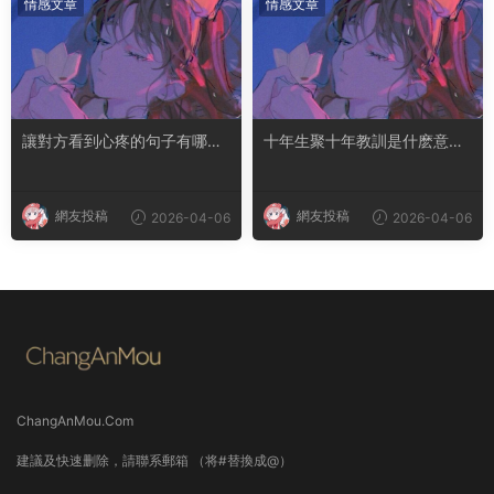
情感文章
情感文章
讓對方看到心疼的句子有哪
十年生聚十年教訓是什麽意思
些？句句都是淚點
成語典故出自哪裏
網友投稿
網友投稿
2026-04-06
2026-04-06
ChangAnMou.Com
建議及快速删除，請聯系郵箱 （将#替換成@）