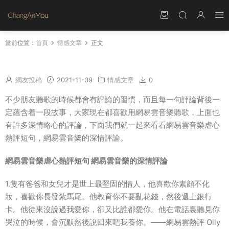
當前位置：
首頁
情感文章
正文
網易雲音樂的深情評論 網易雲音樂虐心熱評短句
網友投稿
2021-11-09
情感文章
0
不少朋友聽歌的時候都會有評論的習慣，而且每一句評論背後一
定蘊含着一段故事，大家現在都喜歡用網易雲音樂聽歌，上面也
有許多深情略心的評論，下面我們就一起來看看網易雲音樂虐心
熱評短句，網易雲音樂的深情評論。
網易雲音樂虐心熱評短句 網易雲音樂的深情評論
1.隻有爸爸和女兒才是世上最堅固的情人，他喜歡你素顔不化
妝，喜歡你長發紮馬尾。他教育你不要亂花錢，然後遞上銀行
卡。他從來沒說過我愛你，卻又比誰都愛你。他在電話裏聽見你
哭泣的時候，會沉默然後說回來吧我養你。——網易雲熱評 Olly