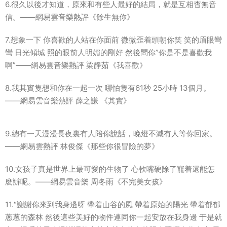
6.很久以後才知道，原來和有些人最好的結局，就是互相杳無音
信。——網易雲音樂熱評《餘生無你》
7.想象一下 你喜歡的人站在你面前 微微歪着頭朝你笑 笑的眉眼彎
彎 日光傾城 照的眼前人明媚的剛好 然後問你”你是不是喜歡我
啊”——網易雲音樂熱評 梁靜茹《我喜歡》
8.我其實隻想和你在一起一次 哪怕隻有61秒 25小時 13個月。
——網易雲音樂熱評 薛之謙 《其實》
9.總有一天漫漫長夜裏有人陪你說話，晚燈不滅有人等你回家。
——網易雲熱評 林俊傑《那些你很冒險的夢》
10.女孩子真是世界上最可愛的生物了 心軟嘴硬除了寵着還能怎
麽辦呢。——網易雲音樂 周冬雨《不完美女孩》
11.“謝謝你來到我身邊呀 帶着山谷的風 帶着原始的陽光 帶着郁郁
蔥蔥的森林 然後這些美好的物件連同你一起安放在我身邊 于是就