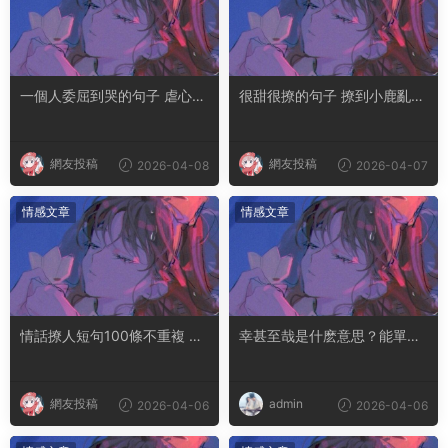
一個人委屈到哭的句子 虐心到
很甜很撩的句子 撩到小鹿亂撞
讓人流淚的文案
腿軟的文案
網友投稿
網友投稿
2026-04-08
2026-04-07
情感文章
情感文章
情話撩人短句100條不重複 土
幸甚至哉是什麽意思？能單獨
味情話撩人長句
用嗎
網友投稿
admin
2026-04-06
2026-04-06