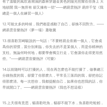
有了溫暖的風吹過潮濕的森林穿越金黃色的陽光照耀在你身上 天
地頓開 我一無所有 卻又擁有一切”——網易雲熱評 易烊千玺《我
總是一個人在練習一個人》
12.可能太多的時候，我們都是感動了自己，卻換不回對方。——
網易雲音樂熱評《夢一場》蕭敬騰
13.很喜歡宮崎駿說的一句話：“不要輕易去依賴一個人，它會成
爲你的習慣，當分别來臨，你失去的不是某個人，而是你精神的
支柱。無論何時何地，都要學會獨立行走，它會讓你走得更坦然
些。”——網易雲音樂熱評《可樂》
14.以前随時可以打擾的人，現在再怎麽也不能打擾了，做事總三
分鍾熱度的我，卻愛了你那麽久，平常丢三落四的我，卻把你記
得那麽清。每一次想你，我都提醒自己，如果你也想我的話，你
早就開口了。——網易雲音樂熱評《我也不想這樣》
15.上天很有意思，貓喜歡吃魚，貓卻不能下水，魚喜歡吃蚯蚓，