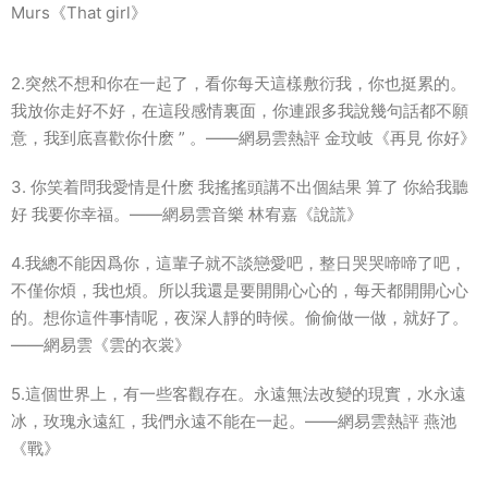
Murs《That girl》
2.突然不想和你在一起了，看你每天這樣敷衍我，你也挺累的。
我放你走好不好，在這段感情裏面，你連跟多我說幾句話都不願
意，我到底喜歡你什麽 ” 。——網易雲熱評 金玟岐《再見 你好》
3. 你笑着問我愛情是什麽 我搖搖頭講不出個結果 算了 你給我聽
好 我要你幸福。——網易雲音樂 林宥嘉《說謊》
4.我總不能因爲你，這輩子就不談戀愛吧，整日哭哭啼啼了吧，
不僅你煩，我也煩。所以我還是要開開心心的，每天都開開心心
的。想你這件事情呢，夜深人靜的時候。偷偷做一做，就好了。
——網易雲《雲的衣裳》
5.這個世界上，有一些客觀存在。永遠無法改變的現實，水永遠
冰，玫瑰永遠紅，我們永遠不能在一起。——網易雲熱評 燕池
《戰》