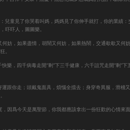
果：兒童見了你哭着叫媽，媽媽見了你伸手就打，你的業績：
懷，吓吓人，圖圖樂。
狂又何妨，如果盡情，胡鬧又何妨，如果熱鬧，交通歇歇又何
瘋狂。
下二千快樂，四千病毒走開“剩”下三千健康，六千詛咒走開“剩”下
，好運跟你走；頭戴鬼面具，煩惱全擋去；身穿奇異服，滑稽
曲。
寂寞，因爲今天是萬聖節，你我都應該拿出一份狂歡的心情來