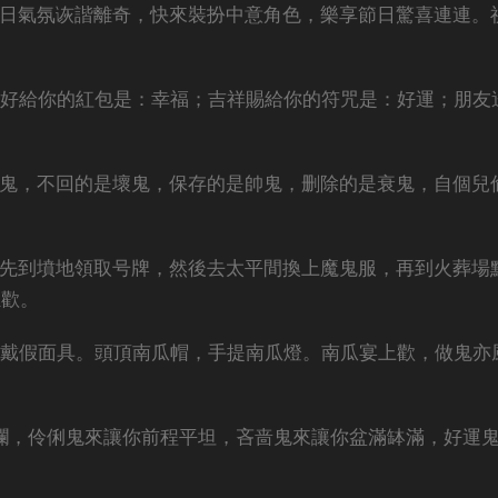
節日氣氛诙諧離奇，快來裝扮中意角色，樂享節日驚喜連連。
美好給你的紅包是：幸福；吉祥賜給你的符咒是：好運；朋友
好鬼，不回的是壞鬼，保存的是帥鬼，删除的是衰鬼，自個兒
首先到墳地領取号牌，然後去太平間換上魔鬼服，再到火葬場
狂歡。
臉戴假面具。頭頂南瓜帽，手提南瓜燈。南瓜宴上歡，做鬼亦
燦爛，伶俐鬼來讓你前程平坦，吝啬鬼來讓你盆滿缽滿，好運