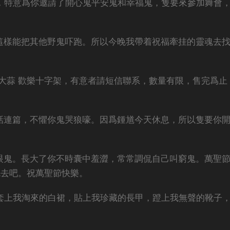
碌，特意爲你邀請了開心鬼平安鬼和幸福鬼，隻要來參加舞會
爲這樣能把其他野鬼吓跑。所以今晚我帶着祝福牽挂的靈魂去
福大蒜 歡樂十字架，有意者請短信聯系，數量有限，售完爲止
鬼話連篇，不懼你鬼哭狼嚎。因爲鍾馗今天休息，所以隻要你
四眼鬼。長大了你不時囊中羞澀，常常調侃自己叫窮鬼。萬聖
鬼去吧。祝萬聖節快樂。
，套上我淘來的白裙，貼上我珍藏的長甲，蹬上我無聲的靴子
！