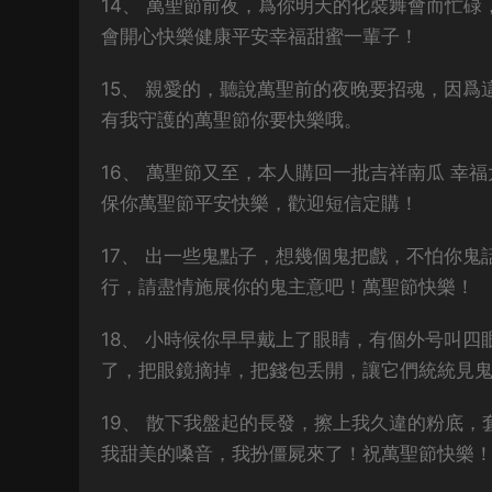
14、 萬聖節前夜，爲你明天的化裝舞會而忙
會開心快樂健康平安幸福甜蜜一輩子！
15、 親愛的，聽說萬聖前的夜晚要招魂，因
有我守護的萬聖節你要快樂哦。
16、 萬聖節又至，本人購回一批吉祥南瓜 幸
保你萬聖節平安快樂，歡迎短信定購！
17、 出一些鬼點子，想幾個鬼把戲，不怕你
行，請盡情施展你的鬼主意吧！萬聖節快樂！
18、 小時候你早早戴上了眼睛，有個外号叫
了，把眼鏡摘掉，把錢包丢開，讓它們統統見
19、 散下我盤起的長發，擦上我久違的粉底
我甜美的嗓音，我扮僵屍來了！祝萬聖節快樂