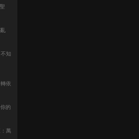
聖
搞亂
，不知
運轉依
是你的
來：萬