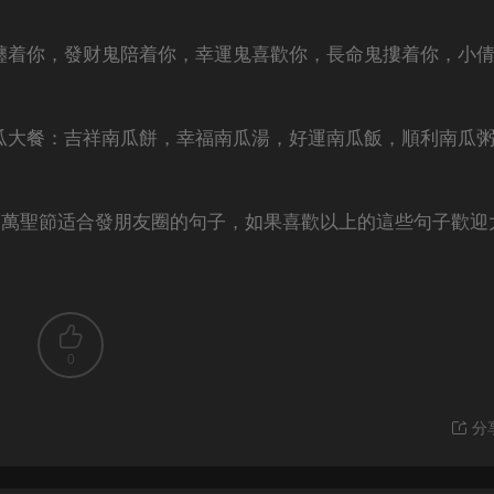
鬼纏着你，發财鬼陪着你，幸運鬼喜歡你，長命鬼摟着你，小
南瓜大餐：吉祥南瓜餅，幸福南瓜湯，好運南瓜飯，順利南瓜
，萬聖節适合發朋友圈的句子，如果喜歡以上的這些句子歡迎
0
分