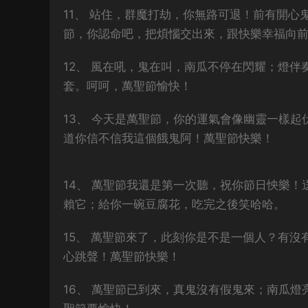
11、 站住，群魔打劫，你無路可退！前有開
節，你認命吧，把煩惱交出來，跟快樂幸福向
12、 風在吼，鬼在叫，南瓜不停在閃耀；燈
套。呵呵，萬聖節愉快！
13、 今天是萬聖節，你的運氣會像幽靈一樣
道你信不信我這個餓鬼阿！萬聖節快樂！
14、 萬聖節我還是第一次聽，祝你節日怏樂
賴它；給你一碗豆腐花，吃完之後笑哈哈。
15、 萬聖節來了，此刻你是不是一個人？有
心跳聲！萬聖節快樂！
16、 萬聖節已到來，真鬼沒有假鬼來；南瓜