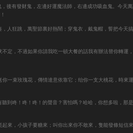
心鬼，後有發财鬼，左邊好運魔法師，右邊成功吸血鬼。今天萬
前！
伴奏，人狂跳，萬聖節裏好熱鬧；穿鬼衣，戴鬼帽，誓把今天
起伏不定，不過如果你請我吃一頓大餐的話我有辦法替你轉運
！送你一束玫瑰花，傳情達意依靠它；绐你一支大桃花，時來
沒有聽到咚！咚！咚！的聲音？害怕嗎？哈哈，你想多啦，那
燈亮起來，小孩子要糖來；叫你出來你不敢來，隻能發條短信