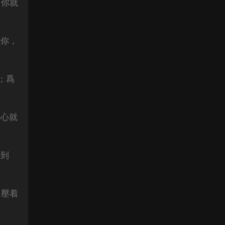
，你就
找你，
；爲
開心就
節到
，壓着