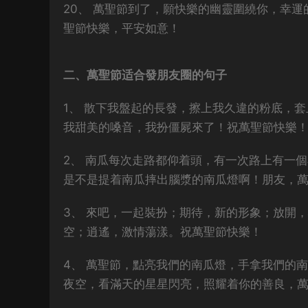
20、 萬聖節到了，願快樂的幽靈圍繞你，幸
聖節快樂，平安如意！
二、萬聖節适合發朋友圈的句子
1、 散下我盤起的長發，擦上我久違的粉底，
我甜美的嗓音，我扮僵屍來了！祝萬聖節快樂
2、 南瓜每次走路都仰着頭，有一次路上有一
是不是提着南瓜摔出腦漿的南瓜燈啊！朋友，
3、 來吧，一起裝扮；期待，新的形象；放開
空；逍遙，激情蕩漾。祝萬聖節快樂！
4、 萬聖節，點亮我們的南瓜燈，手拿我們的
夜空，看滿天的星星閃亮，照耀着你的善良，