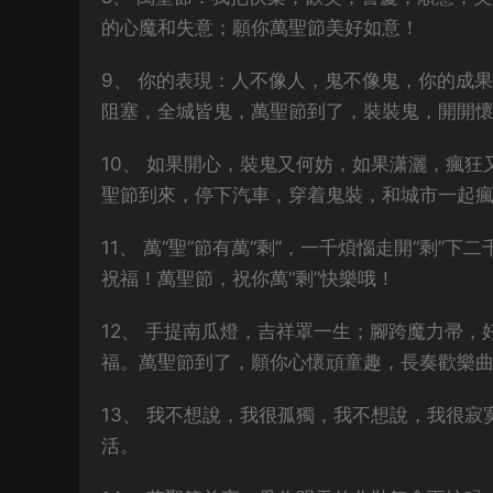
的心魔和失意；願你萬聖節美好如意！
9、 你的表現：人不像人，鬼不像鬼，你的成
阻塞，全城皆鬼，萬聖節到了，裝裝鬼，開開
10、 如果開心，裝鬼又何妨，如果潇灑，瘋
聖節到來，停下汽車，穿着鬼裝，和城市一起
11、 萬“聖”節有萬“剩”，一千煩惱走開“剩”
祝福！萬聖節，祝你萬“剩”快樂哦！
12、 手提南瓜燈，吉祥罩一生；腳跨魔力帚
福。萬聖節到了，願你心懷頑童趣，長奏歡樂
13、 我不想說，我很孤獨，我不想說，我很
活。