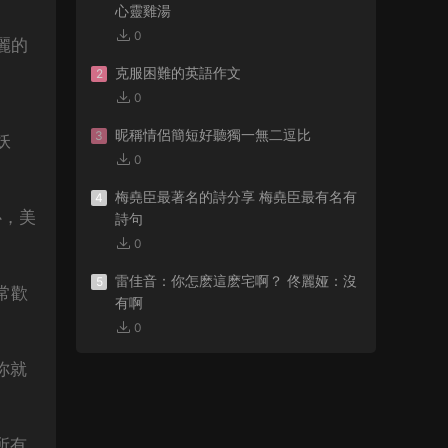
心靈雞湯
0
麗的
克服困難的英語作文
2
0
昵稱情侶簡短好聽獨一無二逗比
3
妖
0
梅堯臣最著名的詩分享 梅堯臣最有名有
4
心，美
詩句
0
雷佳音：你怎麽這麽宅啊？ 佟麗娅：沒
5
常歡
有啊
0
你就
所有