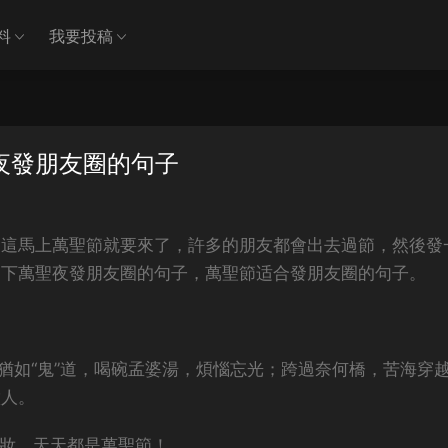
料
我要投稿
夜發朋友圈的句子
，這馬上萬聖節就要來了，許多的朋友都會出去過節，然後發
一下萬聖夜發朋友圈的句子，萬聖節适合發朋友圈的句子。
猶如“鬼”道，喝碗孟婆湯，煩惱忘光；跨過奈何橋，苦海穿
做人。
了妝，天天都是萬聖節！