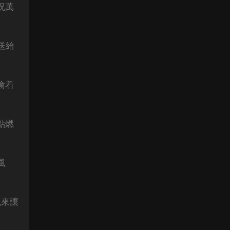
祝萬
送給
偷着
點燃
風
鬼來讓