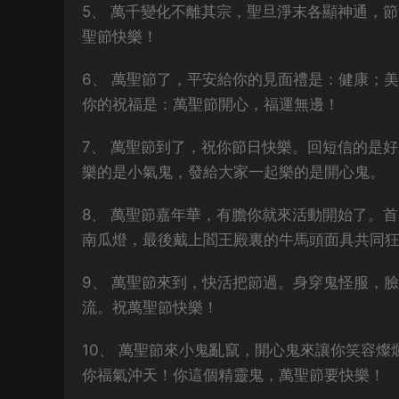
5、 萬千變化不離其宗，聖旦淨末各顯神通，
聖節快樂！
6、 萬聖節了，平安給你的見面禮是：健康；
你的祝福是：萬聖節開心，福運無邊！
7、 萬聖節到了，祝你節日快樂。回短信的是
樂的是小氣鬼，發給大家一起樂的是開心鬼。
8、 萬聖節嘉年華，有膽你就來活動開始了。
南瓜燈，最後戴上閻王殿裏的牛馬頭面具共同
9、 萬聖節來到，快活把節過。身穿鬼怪服，
流。祝萬聖節快樂！
10、 萬聖節來小鬼亂竄，開心鬼來讓你笑容
你福氣沖天！你這個精靈鬼，萬聖節要快樂！