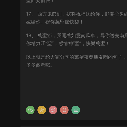
聖節要愉快！
17、 西方鬼節到，我将祝福送給你，願開心
嫁給你。祝你萬聖節快樂！
18、 萬聖節，我開着如意南瓜車，爲你送去
你精力旺“聖”，感情神“聖”，快樂萬聖！
以上就是給大家分享的萬聖夜發朋友圈的句子
多多參考哦。