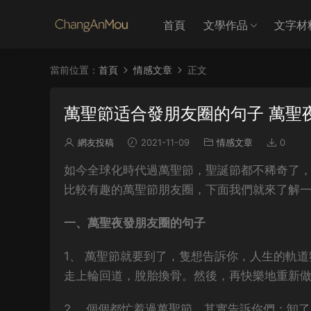
首頁
文學作品
文字材
當前位置：
首頁
情感文章
正文
萬聖節适合發朋友圈的句子 萬聖
網友投稿
2021-11-09
情感文章
0
如今全球化時代過萬聖節，聖誕節都不稀奇了
比較有趣的萬聖節朋友圈，下面我們就來了解
一、萬聖夜發朋友圈的句子
1、 萬聖節就要到了，隻想告訴你，人生的軌道
走上輪回道，脫胎換骨。然後，再快樂地重新
2、 個個都忙着過萬聖節。其實告訴你們：卸