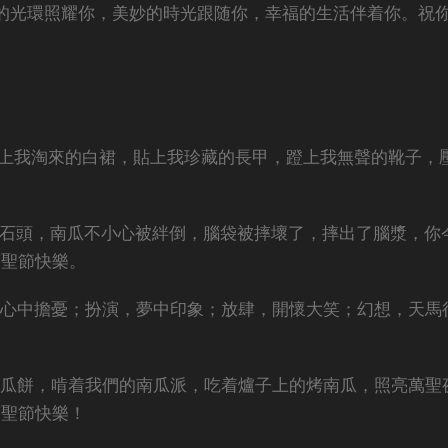
運的光環照耀你，美妙的時光跟随你，幸福的生活伴着你。祝
套上我淘來的白裙，貼上我珍藏的長甲，蹬上我無聲的靴子，
！
個石頭，南瓜不小心被絆倒，腦袋被摔壞了，摔出了腦漿，你
萬聖節快樂。
，心中擔憂；扮演，夢中印象；放肆，開懷大笑；幻想，天馬
南瓜餅，啃着我們的南瓜派，吃着爐子上的烤南瓜，照亮萬聖
萬聖節快樂！