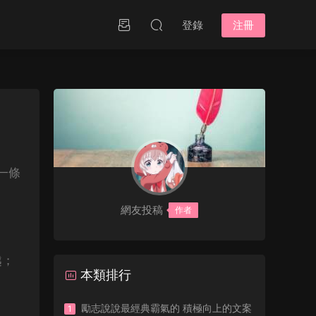
登錄
注冊
一條
網友投稿
作者
越；
本類排行
勵志說說最經典霸氣的 積極向上的文案
1