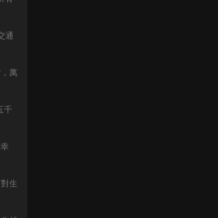
交通
妨，萬
五千
又幸
面對生