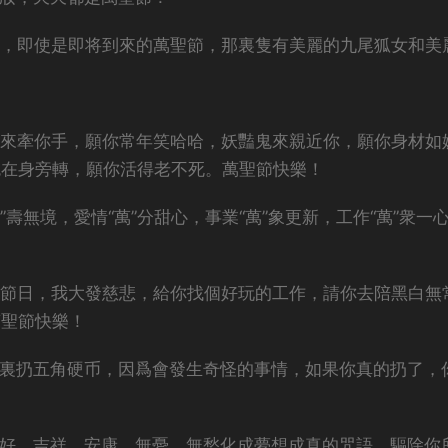
至，即使是即将到來的萬聖節，那裏隻有美麗的九尾狐女和美
鬼來牽你手，願你常年笑哈哈，妖豔鬼來親近你，願你身材如
鬼在身旁轉，願你活得老不死。萬聖節快樂！
”壽無境，愛情“萬”分甜心，事業“萬”象更新，工作“萬”衆一
的節日，我大發慈悲，給你找個好玩的工作，請你去陪黑白無
萬聖節快樂！
河裏扔五角硬币，因爲會發生奇怪的事情，如果你真的扔了，
美好，吉祥，安康，無憂，無愁化成夢想成真的咒語，驅除你