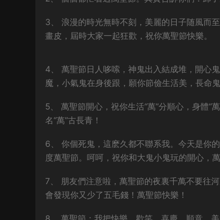
3、 浪漫的時光無時不刻，美麗的日子随風而
畫皮，屆時大家一起狂歡，祝你萬聖節快樂。
4、 萬聖節日人哆嗦，神鬼出入結成堆，開心
魔，小氣鬼在身後跟，願你節儉生活美，長命
5、 萬聖節開心，祝你生活“萬”分順心，身體“萬
名“萬”古長青！
6、 你個死鬼，這麽久都不聯系我。今天是你
度萬聖節。呵呵，祝你和大鬼小鬼玩的開心，
7、 朋友們注意啦，萬聖節的夜裏千萬不要往
會發現你又少了五毛錢！萬聖節快樂！
8、 萬聖節：我把快樂，歡笑，喜慶，順意，