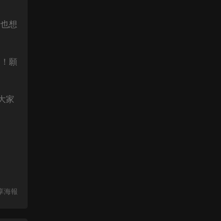
倩也想
粥！願
大家
享海報