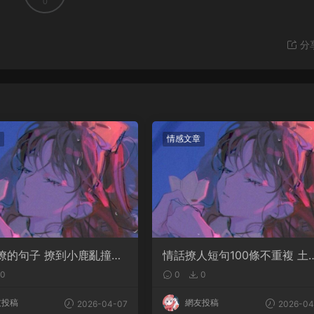
0
分
情感文章
撩的句子 撩到小鹿亂撞腿
情話撩人短句100條不重複 土
案
情話撩人長句
0
0
0
友投稿
網友投稿
2026-04-07
2026-04