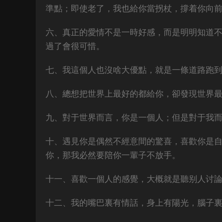
準點；即使老了，我也給你當拐杖，撐着你向
六、真正的愛情不是一時好感，而是明明知道
過了會很可惜。
七、我這個人也沒啥大優點，就是一條道路跑
八、總想把世界上最好的都給你，卻發現世界
九、對于世界而言，你是一個人；但是對于我
十、遇見你是偶然不經意間的驚喜，喜歡你是
你，那我必然要陪你一輩子不放手。
十一、喜歡一個人的感覺，大概就是聽别人讨
十二、我的嘴巴裏有情話，身上有陽光，腦子