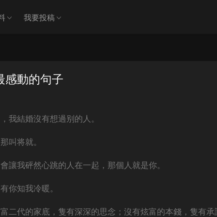
料
我要投稿
最感動的句子
後，我結婚沒有想過别的人。
，那叫将就。
然會讓我砰然心跳的人在一起，那個人就是你。
隻有你知我冷暖。
有富二代的家底，隻有深深的思念；沒有炫富的本錢，隻有承