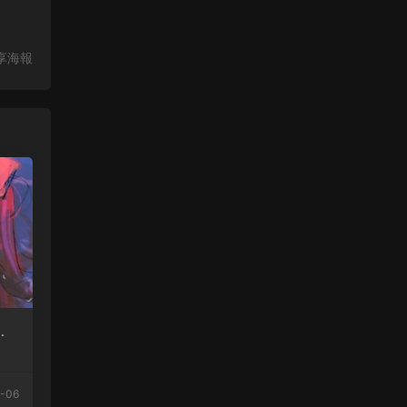
享海報
味
-06