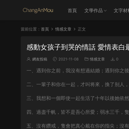
首頁
文學作品
文字材
當前位置：
首頁
情感文章
正文
感動女孩子到哭的情話 愛情表白
網友投稿
2021-11-08
情感文章
0
一、遇到你之前，我沒有想過結婚；遇到你之
二、一輩子和你在一起，才叫将來，換了别人
三、我想和一個即使一起生活了十年以後她依
四、過盡千帆，皆不是吾心所愛；弱水三千，
五、沒有鑽戒，隻會把真心戴在你的指尖；沒