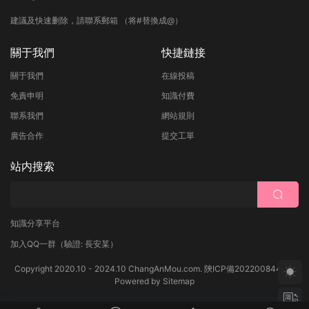
建議及快速删除，請聯系郵箱 （将#替換成@）
關于我們
快捷鏈接
關于我們
在線投稿
免責申明
知識付費
聯系我們
網站規則
廣告合作
提交工單
站内搜索
知識分享平台
加入QQ一群
（驗證: 長安某）
Copyright 2020.10 - 2024.10 ChangAnMou.com.
陝ICP備2022008444号
Powered by
Sitemap