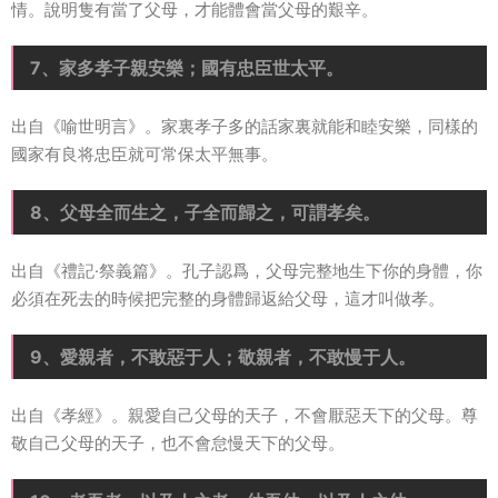
情。說明隻有當了父母，才能體會當父母的艱辛。
7、家多孝子親安樂；國有忠臣世太平。
出自《喻世明言》。家裏孝子多的話家裏就能和睦安樂，同樣的
國家有良将忠臣就可常保太平無事。
8、父母全而生之，子全而歸之，可謂孝矣。
出自《禮記·祭義篇》。孔子認爲，父母完整地生下你的身體，你
必須在死去的時候把完整的身體歸返給父母，這才叫做孝。
9、愛親者，不敢惡于人；敬親者，不敢慢于人。
出自《孝經》。親愛自己父母的天子，不會厭惡天下的父母。尊
敬自己父母的天子，也不會怠慢天下的父母。