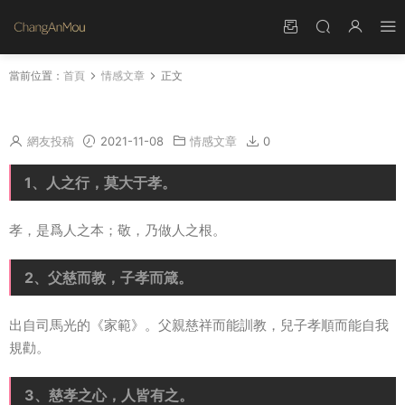
當前位置：
首頁
情感文章
正文
關于孝的名言經典名句 古代孝敬父母的名言
網友投稿
2021-11-08
情感文章
0
1、人之行，莫大于孝。
孝，是爲人之本；敬，乃做人之根。
2、父慈而教，子孝而箴。
出自司馬光的《家範》。父親慈祥而能訓教，兒子孝順而能自我
規勸。
3、慈孝之心，人皆有之。