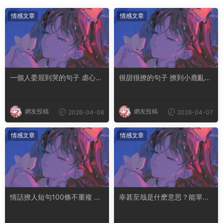
情感文章
情感文章
一個人委屈到哭的句子 虐心到
很甜很撩的句子 撩到小鹿亂撞
讓人流淚的文案
腿軟的文案
網友投稿
網友投稿
2026-04-08
2026-04-07
情感文章
情感文章
情話撩人短句100條不重複 土
幸甚至哉是什麽意思？能單獨
味情話撩人長句
用嗎