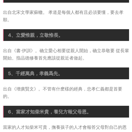
出自北宋文學家蘇轍。 孝道是每個人都有且必須要懂，要去孝
順。
4、立愛惟親，立敬惟長。
出自《書·伊訓》。确立愛心相要從親人開始，确立恭敬要 從長輩
開始。指品德修養首先應該從親近者做起。
5、千經萬典，孝義爲先。
出自《增廣賢文》。不管有什麽樣的經典，忠孝仁義都是首要
的。
6、當家才知柴米貴，養兒方報父母恩。
當家的人才知柴米可貴，撫養孩子的人才會報答父母對自己的恩