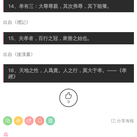
14、孝有三：大尊尊親，其次弗辱，其下能養。
出自《禮記》
15、夫孝者，百行之冠，衆善之始也。
出自《後漢書》
16、天地之性，人爲貴。人之行，莫大于孝。——《孝
經》
0
分享海報
猜你喜歡