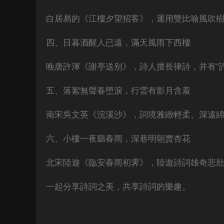
白居易的《江樓夕望招客》，運用雙比喻風吹
四、日暮酒醒人已遠，滿天風雨下西樓
晚唐許渾《謝亭送别》，詩人擅長律詩，并有“
五、落絮無聲春堕淚，行雲有影月含羞
南宋吳文英《浣溪沙》，詞境雅緻輕柔、深遠
六、小樓一夜聽春雨，深巷明朝賣杏花
北宋陸遊《臨安春雨初霁》，陸遊詩詞雄奇悲
一起分享詩詞之美，共享詩詞的樂趣。