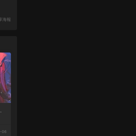
享海報
味
-06