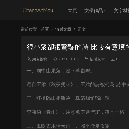
首頁
文學作品
文字材
當前位置：
首頁
情感文章
正文
很小衆卻很驚豔的詩 比較有意境
網友投稿
2021-11-06
情感文章
0
一、雨中山果落，燈下草蟲鳴。
選自王維《秋夜獨坐》，王維的詩被稱爲“詩中
二、紅樓隔雨相望冷，珠箔飄燈獨自歸
李商隐《春雨》，用意象表達情誼，獨具一格
三、風吹古木晴天雨，月照平沙夏夜霜