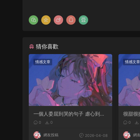
猜你喜歡
情感文章
情感文章
一個人委屈到哭的句子 虐心到讓
很甜很
人流淚的文案
軟的文
0
0
0
網友投稿
網
2026-04-08