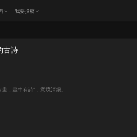
料
我要投稿
的古詩
有畫，畫中有詩”，意境清絕。
。