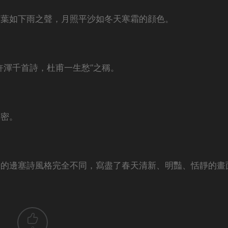
樹葉如下雨之聲，月照平沙如冬天寒霜的顔色。
許渾千首詩，杜甫一生愁”之稱。
綿密。
壯的邊塞詩風格完全不同，寫盡了春天清新、明豔、恬靜的畫