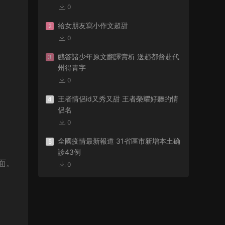
0
給女朋友寫小作文超甜
2
0
戲答諸少年原文翻譯賞析 送趙都督赴代
3
州得青字
0
王者情侶id又秀又甜 王者榮耀好聽的情
4
侶名
0
全國疫情最新報道 31省區市新增本土确
5
診43例
面。
0