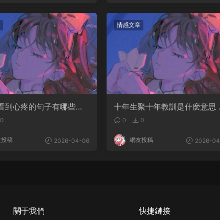
情感文章
看到心疼的句子有哪些？
十年生聚十年教訓是什麽意思 
是淚點
語典故出自哪裏
0
0
0
友投稿
網友投稿
2026-04-06
2026-04
關于我們
快捷鏈接