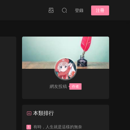
登錄
注冊
網友投稿
作者
本類排行
有時，人生就是這樣的無奈
1