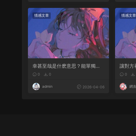
情感文章
情感文章
幸甚至哉是什麽意思？能單獨用
讓對方
嗎
句句都
0
0
0
admin
網
2026-04-06