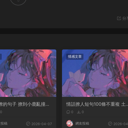
0
分
情感文章
撩的句子 撩到小鹿亂撞腿
情話撩人短句100條不重複 土
案
情話撩人長句
0
0
0
友投稿
網友投稿
2026-04-07
2026-04