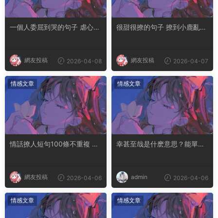
一個人委屈到哭的句子 虐心到
很甜很撩的句子 撩到小鹿亂撞
讓人流淚的文案
腿軟的文案
網友投稿
網友投稿
2026-04-08
2026-04-07
情感文章
情感文章
情話撩人短句100條不重複 土
幸甚至哉是什麽意思？能單獨
味情話撩人長句
用嗎
網友投稿
admin
2026-04-06
2026-04-06
情感文章
情感文章