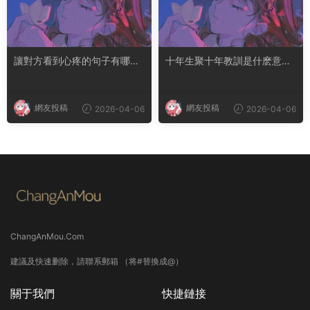
讓對方看到心疼的句子有哪
十年生聚十年教訓是什麽意思
些？句句都是淚點
成語典故出自哪裏
網友投稿
網友投稿
2026-04-06
2026-04-06
ChangAnMou.Com
建議及快速删除，請聯系郵箱 （将#替換成@）
關于我們
快捷鏈接