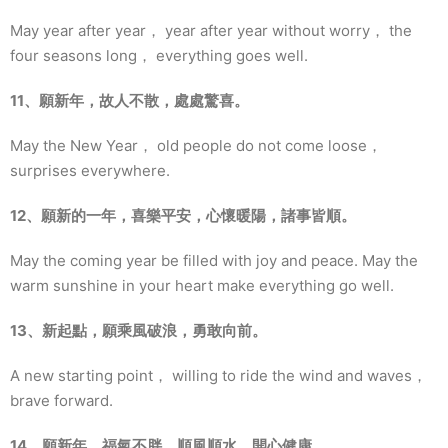
May year after year， year after year without worry， the
four seasons long， everything goes well.
11、願新年，故人不散，處處驚喜。
May the New Year， old people do not come loose，
surprises everywhere.
12、願新的一年，喜樂平安，心懷暖陽，諸事皆順。
May the coming year be filled with joy and peace. May the
warm sunshine in your heart make everything go well.
13、新起點，願乘風破浪，勇敢向前。
A new starting point， willing to ride the wind and waves，
brave forward.
14、願新年，福氣不胖，順風順水，開心健康。