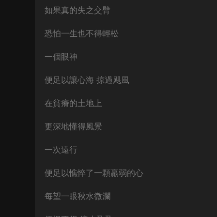
如果真的失之交臂
恐怕一生也不得輕松
一個眼神
便足以讓心海 掠過飓風
在貧瘠的土地上
更深地懂得風景
一次遠行
便足以憔悴了一顆羸弱的心
每望一眼秋水微瀾