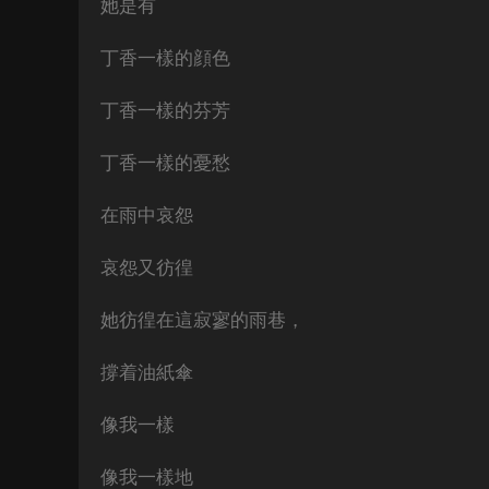
她是有
丁香一樣的顔色
丁香一樣的芬芳
丁香一樣的憂愁
在雨中哀怨
哀怨又彷徨
她彷徨在這寂寥的雨巷，
撐着油紙傘
像我一樣
像我一樣地