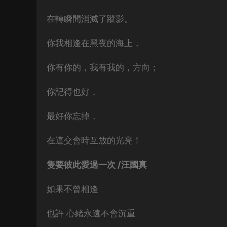
在轉瞬間消滅了蹤影。
你我相逢在黑夜的海上，
你有你的，我有我的，方向；
你記得也好，
最好你忘掉，
在這交會時互放的光亮！
隻要彼此愛過一次 /汪國真
如果不曾相逢
也許 心緒永遠不會沉重