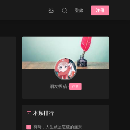
登錄
注冊
網友投稿
作者
本類排行
有時，人生就是這樣的無奈
1