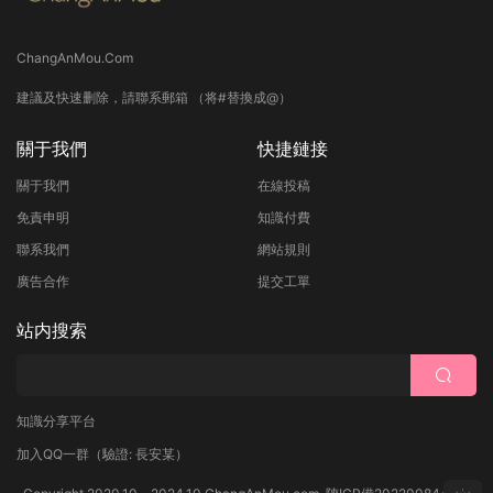
ChangAnMou.Com
建議及快速删除，請聯系郵箱 （将#替換成@）
關于我們
快捷鏈接
關于我們
在線投稿
免責申明
知識付費
聯系我們
網站規則
廣告合作
提交工單
站内搜索
知識分享平台
加入QQ一群
（驗證: 長安某）