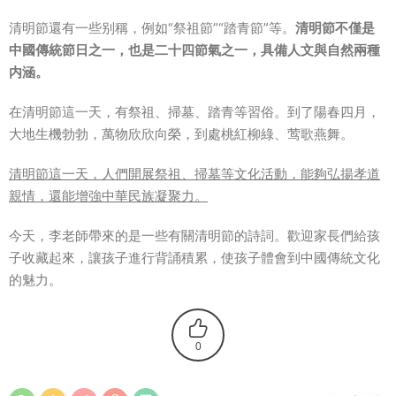
清明節還有一些别稱，例如“祭祖節”“踏青節”等。
清明節不僅是
中國傳統節日之一，也是二十四節氣之一，具備人文與自然兩種
内涵。
在清明節這一天，有祭祖、掃墓、踏青等習俗。到了陽春四月，
大地生機勃勃，萬物欣欣向榮，到處桃紅柳綠、莺歌燕舞。
清明節這一天，人們開展祭祖、掃墓等文化活動，能夠弘揚孝道
親情，還能增強中華民族凝聚力。
今天，李老師帶來的是一些有關清明節的詩詞。歡迎家長們給孩
子收藏起來，讓孩子進行背誦積累，使孩子體會到中國傳統文化
的魅力。
0