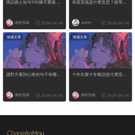
情話撩人短句100條不重複 土
幸甚至哉是什麽意思？能單獨
味情話撩人長句
用嗎
網友投稿
admin
2026-04-06
2026-04-06
情感文章
情感文章
讓對方看到心疼的句子有哪
十年生聚十年教訓是什麽意思
些？句句都是淚點
成語典故出自哪裏
網友投稿
網友投稿
2026-04-06
2026-04-06