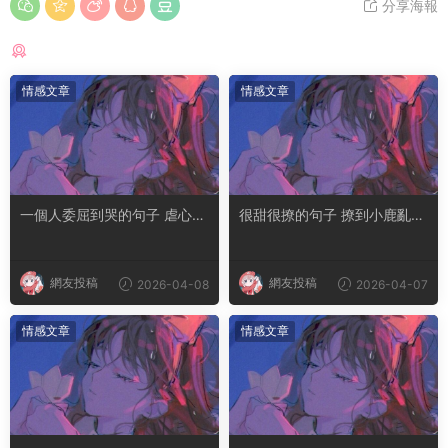
分享海報
猜你喜歡
情感文章
情感文章
一個人委屈到哭的句子 虐心到
很甜很撩的句子 撩到小鹿亂撞
讓人流淚的文案
腿軟的文案
網友投稿
網友投稿
2026-04-08
2026-04-07
情感文章
情感文章