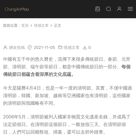
當前位置：
首頁
情感文章
正文
清明時節雨紛紛全詩 清明小詩有哪些
網友投稿
2021-11-05
情感文章
0
中國有五千年的悠久曆史，流傳下來很多傳統節日。春節、元宵
節、清明節、端午節等節日，都是中國傳統節日的一部分。
每個
傳統節日都蘊含着深厚的文化底蘊。
今天是陽曆4月4日，也是一年一度的清明節。其實，不僅中國過
清明節，韓國、新加坡、越南等亞洲國家也有清明節，這些國家
的清明節與我國略有不同。
2006年5月，清明節被列入國家非物質文化遺産名錄，并成爲了
法定節假日。在清明節這個節日，一般放假三天。在清明節假
日，人們可以回鄉祭祖、掃墓，還可以去郊外踏青。