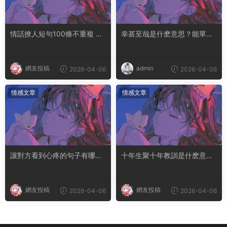
情話撩人短句100條不重複 土
幸甚至哉是什麽意思？能單獨
味情話撩人長句
用嗎
網友投稿
admin
2026-04-06
2026-04-06
情感文章
情感文章
讓對方看到心疼的句子有哪
十年生聚十年教訓是什麽意思
些？句句都是淚點
成語典故出自哪裏
網友投稿
網友投稿
2026-04-06
2026-04-06