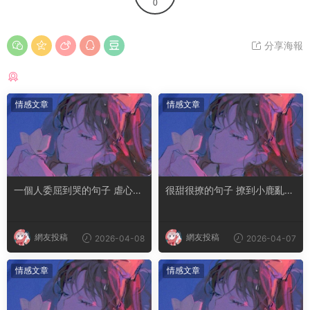
0
分享海報
猜你喜歡
情感文章
情感文章
一個人委屈到哭的句子 虐心到
很甜很撩的句子 撩到小鹿亂撞
讓人流淚的文案
腿軟的文案
網友投稿
網友投稿
2026-04-08
2026-04-07
情感文章
情感文章