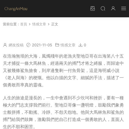
當前位置：
首頁
情感文章
正文
老人與海心得體會 老人與海讀後感400字
網友投稿
2021-11-05
情感文章
0
在浩瀚無垠的大海，風燭殘年的老漁夫聖地亞哥在出海笫八十五
天才捕捉一條大馬林魚，經過兩天的搏鬥才将之縛服，而歸途中
又被幾條鲨魚搶食，到岸邊隻剩一付魚骨架，這是海明威小說
《老人與海》的梗慨。他以白描的文字、細膩的手法，描述了一
個勇敢而率真的靈魂。
人生的旅途是漫長的，一生中會遇到不少坎坷和挫折，要有一種
極大的鬥志支撐我們前行。聖地亞哥像一盞明燈，鼓勵我們象勇
士般拼搏，不動搖、冷靜、不怨天怨地。他與大馬林魚和鲨魚的
搏鬥給我們鼓舞，激勵我們把自己打造成一個勇敢的人，直面人
生的不順和困苦。