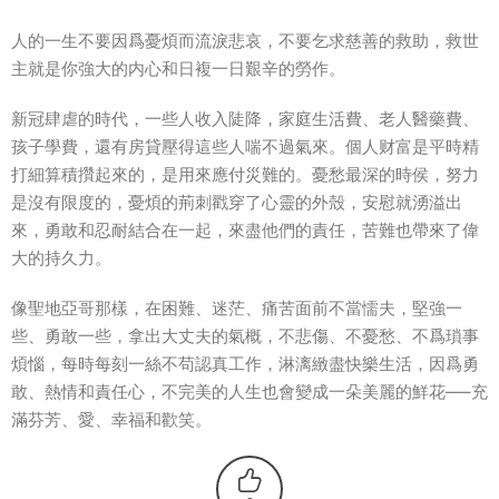
人的一生不要因爲憂煩而流淚悲哀，不要乞求慈善的救助，救世
主就是你強大的内心和日複一日艱辛的勞作。
新冠肆虐的時代，一些人收入陡降，家庭生活費、老人醫藥費、
孩子學費，還有房貸壓得這些人喘不過氣來。個人财富是平時精
打細算積攢起來的，是用來應付災難的。憂愁最深的時侯，努力
是沒有限度的，憂煩的荊刺戳穿了心靈的外殼，安慰就湧溢出
來，勇敢和忍耐結合在一起，來盡他們的責任，苦難也帶來了偉
大的持久力。
像聖地亞哥那樣，在困難、迷茫、痛苦面前不當懦夫，堅強一
些、勇敢一些，拿出大丈夫的氣概，不悲傷、不憂愁、不爲瑣事
煩惱，每時每刻一絲不苟認真工作，淋漓緻盡快樂生活，因爲勇
敢、熱情和責任心，不完美的人生也會變成一朵美麗的鮮花—–充
滿芬芳、愛、幸福和歡笑。