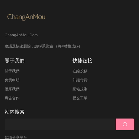
ChangAnMou.Com
建議及快速删除，請聯系郵箱 （将#替換成@）
關于我們
快捷鏈接
關于我們
在線投稿
免責申明
知識付費
聯系我們
網站規則
廣告合作
提交工單
站内搜索
知識分享平台