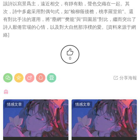
該詩以寫景爲主，遠近相交，有靜有動，聲色交織在一起。其
次，詩中多處采用對偶句式，如“榆柳蔭後檐，桃李羅堂前”。還
有對比手法的運用，將“塵網”“樊籠”與“田園居”對比，繼而突出了
詩人厭倦官場的心情，以及對大自然那淳樸的愛。[資料來源于網
絡]
0
分享海報
猜你喜歡
情感文章
情感文章