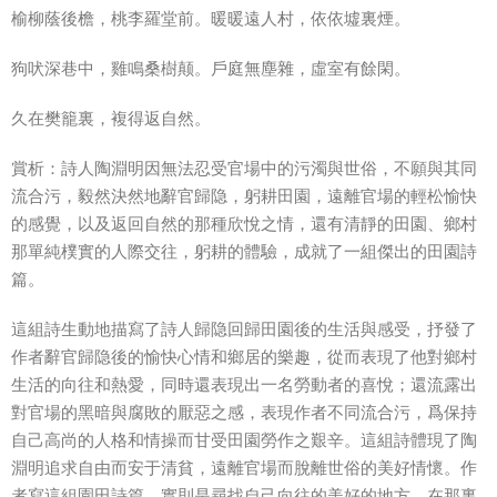
榆柳蔭後檐，桃李羅堂前。暖暖遠人村，依依墟裏煙。
狗吠深巷中，雞鳴桑樹颠。戶庭無塵雜，虛室有餘閑。
久在樊籠裏，複得返自然。
賞析：詩人陶淵明因無法忍受官場中的污濁與世俗，不願與其同
流合污，毅然決然地辭官歸隐，躬耕田園，遠離官場的輕松愉快
的感覺，以及返回自然的那種欣悅之情，還有清靜的田園、鄉村
那單純樸實的人際交往，躬耕的體驗，成就了一組傑出的田園詩
篇。
這組詩生動地描寫了詩人歸隐回歸田園後的生活與感受，抒發了
作者辭官歸隐後的愉快心情和鄉居的樂趣，從而表現了他對鄉村
生活的向往和熱愛，同時還表現出一名勞動者的喜悅；還流露出
對官場的黑暗與腐敗的厭惡之感，表現作者不同流合污，爲保持
自己高尚的人格和情操而甘受田園勞作之艱辛。這組詩體現了陶
淵明追求自由而安于清貧，遠離官場而脫離世俗的美好情懷。作
者寫這組園田詩篇，實則是尋找自己向往的美好的地方，在那裏