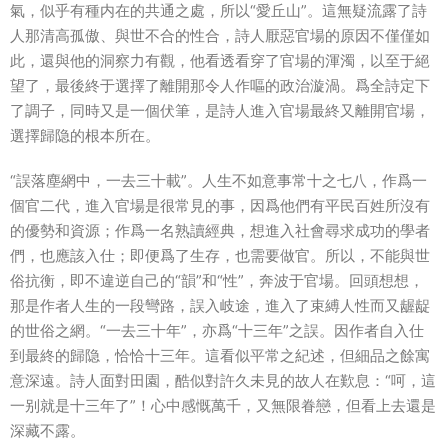
氣，似乎有種内在的共通之處，所以“愛丘山”。這無疑流露了詩
人那清高孤傲、與世不合的性合，詩人厭惡官場的原因不僅僅如
此，還與他的洞察力有觀，他看透看穿了官場的渾濁，以至于絕
望了，最後終于選擇了離開那令人作嘔的政治漩渦。爲全詩定下
了調子，同時又是一個伏筆，是詩人進入官場最終又離開官場，
選擇歸隐的根本所在。
“誤落塵網中，一去三十載”。人生不如意事常十之七八，作爲一
個官二代，進入官場是很常見的事，因爲他們有平民百姓所沒有
的優勢和資源；作爲一名熟讀經典，想進入社會尋求成功的學者
們，也應該入仕；即便爲了生存，也需要做官。所以，不能與世
俗抗衡，即不違逆自己的“韻”和“性”，奔波于官場。回頭想想，
那是作者人生的一段彎路，誤入岐途，進入了束縛人性而又龌龊
的世俗之網。“一去三十年”，亦爲“十三年”之誤。因作者自入仕
到最終的歸隐，恰恰十三年。這看似平常之紀述，但細品之餘寓
意深遠。詩人面對田園，酷似對許久未見的故人在歎息：“呵，這
一别就是十三年了”！心中感慨萬千，又無限眷戀，但看上去還是
深藏不露。