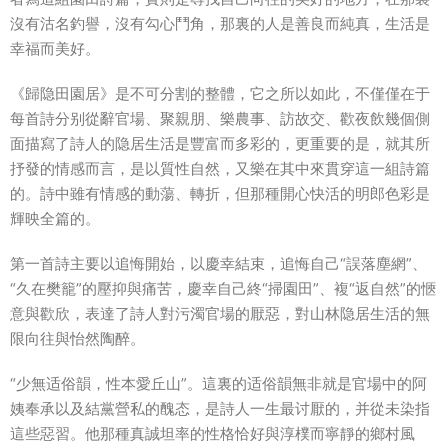
沒有沽名釣譽，沒有勾心鬥角，那裏的人是善良而純真，生活是
幸福而美好。
《歸隐田園居》是不可分割的整體，它之所以如此，不僅僅在于
每首詩分别從辭官場、聚親朋、樂農事、訪故交、歡夜飲幾個側
面描寫了詩人的隐居生活是豐富而多彩的，更重要的是，就其所
抒發的情感而言，是以質性自然，又樂在其中來貫穿這一組詩篇
的。詩中雖有情感的動蕩、轉折，但那種開心快活的明郎色彩是
輝映全篇的。
第一首詩主要以追悔開始，以慶幸結束，追悔自己“誤落塵網”、
“久在樊籠”的壓抑與痛苦，慶幸自己終“掃園田”、複“返自然”的愜
意與歡欣，表達了詩人對污濁官場的厭惡，對山林隐居生活的無
限向往與怡然陶醉。
“少無适俗韻，性本愛丘山”。這裏的适俗韻無非就是官場中的阿
姨奉承以及結黨營私的醜态，是詩人一生最讨厭的，并從未染指
這些惡習。他那種真誠坦率的性格恰好與淳樸而寧靜的鄉村風