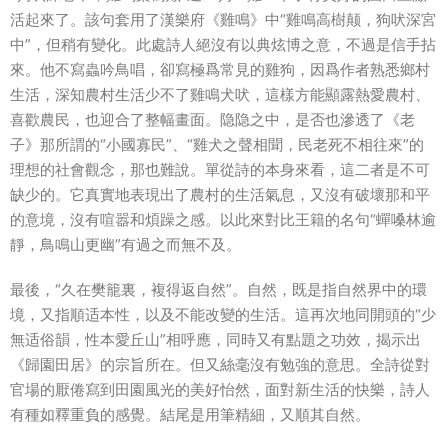
活起來了。該句套用了漢樂府《雞鳴》中“雞鳴高樹颠，狗吠深宮
中”，但稍有變化。此處詩人絕沒有以典炫博之意，不過是信手拈
來。他不寫蟲吟鳥唱，卻寫極爲常見的雞狗，因爲作者熟悉鄉村
生活，深知農村生活少不了雞鳴犬吠，這樣方能顯露熱愛農村、
喜歡農民，也迎合了整幅畫面。隐隐之中，是否也滲透了《老
子》那所謂的“小國寡民”、“雞犬之聲相聞，民老死不相往來”的
理想的社會觀念，那也難說。單從詩的本身來看，這二者是不可
缺少的。它真實地表現出了農村的生活氣息，又沒有破壞那和平
的意境，沒有喧嚣和煩躁之感。以此來對比王籍的名句“蟬嗓林逾
靜，鳥鳴山更幽”有過之而無不及。
最後，“久在樊籠裏，複得返自然”。自然，既是指自然界中的環
境，又指順适本性，以及不能改變的生活。這再次地同開頭的“少
無适俗韻，性本愛丘山”相呼應，同時又有點題之功效，揭示出
《歸園田居》的宗旨所在。但又絲毫沒有勉強的意思。全詩從對
官場的厭倦寫到田園風光的美好怡然，面對新生活的快樂，詩人
有種如釋重負的感覺。結尾是用筆精細，又順其自然。