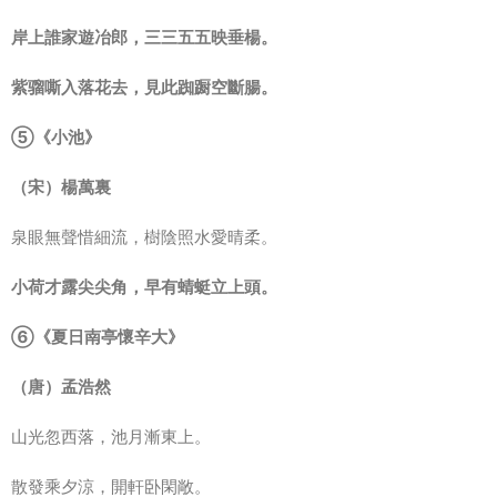
岸上誰家遊冶郎，三三五五映垂楊。
紫骝
嘶入落花去，見此踟
蹰
空斷腸。
⑤《小池》
（宋）楊萬裏
泉眼無聲惜細流，樹陰照水愛晴柔。
小荷才露尖尖角，早有蜻蜓立上頭。
⑥《夏日南亭懷辛大》
（唐）孟浩然
山光忽西落，池月漸東上。
散發乘夕涼，開軒卧閑敞。