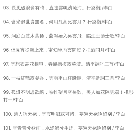
93. 長風破浪會有時，直挂雲帆濟滄海。行路難 /李白
94. 含光混世貴無名，何用孤高比雲月？ 行路難/李白
95. 洞庭白波木葉稀，燕鴻始入吳雲飛。臨江王節士歌/李白
96. 但見宵從海上來，甯知曉向雲間沒？把酒問月/李白
97. 雲想衣裳花相容，春風拂檻露華濃。清平調詞三首/李白
98. 一枝紅豔露凝香，雲雨巫山枉斷腸。清平調詞三首/李白
99. 孤燈不明思欲絕，卷帷望月空長歎。美人如花隔雲端！相思·
其一/李白
100. 越人語天姥，雲霞明滅或可睹。夢遊天姥吟留别 / 李白
101. 雲青青兮欲雨，水澹澹兮生煙。夢遊天姥吟留别 / 李白