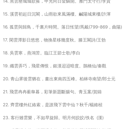
14. 黑雲壓城城欲摧，甲光向日金鱗開。雁門太守行/李賀
15. 溪雲初起日沉閣，山雨欲來風滿樓。鹹陽城東樓/許渾
16. 孤雲與歸鳥，千裏片時間。落日怅望/馬戴(799-869，曲陽)
17. 閑雲潭影日悠悠，物換星移幾度秋。滕王閣詩/王勃
18. 吳雲寒，燕鴻苦。臨江王節士歌/李白
19. 纖雲弄巧，飛星傳恨，銀漢迢迢暗度。鵲橋仙/秦觀
20. 青山霁後雲猶在，畫出東南四五峰。柏林寺南望/郎士元
21. 飛雲冉冉蘅臯暮，彩筆新題斷腸句。青玉案/賀鑄
22. 齊雲樓外紅絡索，是誰飛下雲中仙？秋千/楊維桢
23. 客行雖雲樂，不如早旋歸。明月何皎皎/佚名 (漢)