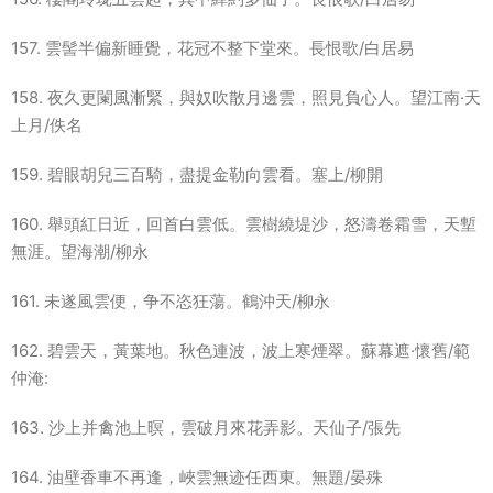
157. 雲髻半偏新睡覺，花冠不整下堂來。長恨歌/白居易
158. 夜久更闌風漸緊，與奴吹散月邊雲，照見負心人。望江南·天
上月/佚名
159. 碧眼胡兒三百騎，盡提金勒向雲看。塞上/柳開
160. 舉頭紅日近，回首白雲低。雲樹繞堤沙，怒濤卷霜雪，天塹
無涯。望海潮/柳永
161. 未遂風雲便，争不恣狂蕩。鶴沖天/柳永
162. 碧雲天，黃葉地。秋色連波，波上寒煙翠。蘇幕遮·懷舊/範
仲淹:
163. 沙上并禽池上暝，雲破月來花弄影。天仙子/張先
164. 油壁香車不再逢，峽雲無迹任西東。無題/晏殊