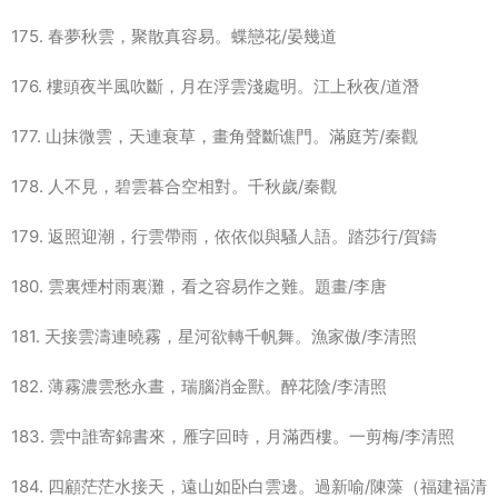
175. 春夢秋雲，聚散真容易。蝶戀花/晏幾道
176. 樓頭夜半風吹斷，月在浮雲淺處明。江上秋夜/道潛
177. 山抹微雲，天連衰草，畫角聲斷谯門。滿庭芳/秦觀
178. 人不見，碧雲暮合空相對。千秋歲/秦觀
179. 返照迎潮，行雲帶雨，依依似與騷人語。踏莎行/賀鑄
180. 雲裏煙村雨裏灘，看之容易作之難。題畫/李唐
181. 天接雲濤連曉霧，星河欲轉千帆舞。漁家傲/李清照
182. 薄霧濃雲愁永晝，瑞腦消金獸。醉花陰/李清照
183. 雲中誰寄錦書來，雁字回時，月滿西樓。一剪梅/李清照
184. 四顧茫茫水接天，遠山如卧白雲邊。過新喻/陳藻（福建福清