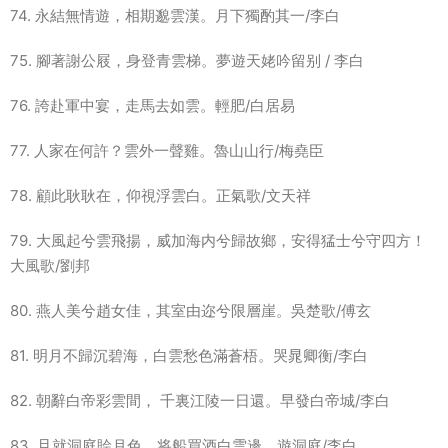
74. 永結無情遊，相期邈雲漢。月下獨酌其一/李白
75. 腳著謝公屐，身登青雲梯。夢遊天姥吟留别 / 李白
76. 誇赴軍中宴，走馬去如雲。輕肥/白居易
77. 人家在何許？雲外一聲雞。魯山山行/梅堯臣
78. 顧此耿耿在，仰視浮雲白。正氣歌/文天祥
79. 大風起兮雲飛揚，威加海内兮歸故鄉，安得猛士兮守四方！
大風歌/劉邦
80. 燕人美兮趙女佳，其室由迩兮限層崖。吳楚歌/傅玄
81. 明月不歸沉碧海，白雲愁色滿蒼梧。哭晁卿衡/李白
82. 朝辭白帝彩雲間， 千裏江陵一日還。早發白帝城/李白
83. 且就洞庭賒月色，将船買酒白雲邊。遊洞庭/李白