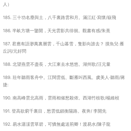
人）
185. 三十功名塵與土，八千裏路雲和月。滿江紅·寫懷/嶽飛
186. 半畝方塘一鑒開，天光雲影共徘徊。觀書有感/朱熹
187. 君應有語渺萬裏層雲，千山暮雪，隻影向誰去？ 摸魚兒·雁
丘詞/元好問
188. 北望燕雲不盡長，大江東去水悠悠。湖州歌/汪元量
189. 壯年聽雨客舟中。江闊雲低、斷雁叫西風。虞美人·聽雨/蔣
捷:
190. 南高峰雲北高雨，雲雨相催愁殺侬。西湖竹枝歌/楊維桢
191. 登高欲窮千裏目，愁雲低鎖衡陽路。夜奔/ 李開先
192. 易水潺湲雲草碧，可憐無處送荊卿！渡易水/陳子龍