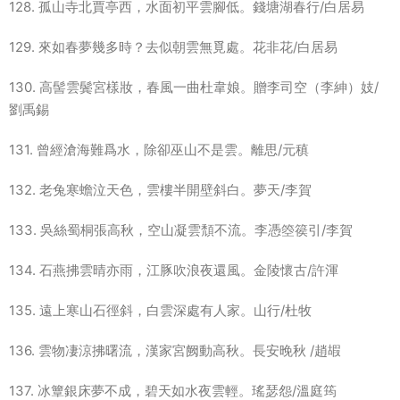
128. 孤山寺北賈亭西，水面初平雲腳低。錢塘湖春行/白居易
129. 來如春夢幾多時？去似朝雲無覓處。花非花/白居易
130. 高髻雲鬓宮樣妝，春風一曲杜韋娘。贈李司空（李紳）妓/
劉禹錫
131. 曾經滄海難爲水，除卻巫山不是雲。離思/元稹
132. 老兔寒蟾泣天色，雲樓半開壁斜白。夢天/李賀
133. 吳絲蜀桐張高秋，空山凝雲頹不流。李憑箜篌引/李賀
134. 石燕拂雲晴亦雨，江豚吹浪夜還風。金陵懷古/許渾
135. 遠上寒山石徑斜，白雲深處有人家。山行/杜牧
136. 雲物凄涼拂曙流，漢家宮阙動高秋。長安晚秋 /趙嘏
137. 冰簟銀床夢不成，碧天如水夜雲輕。瑤瑟怨/溫庭筠