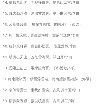
44. 欲報東山客，開關掃白雲。憶東山二首/李白
45. 烽火動沙漠，連照甘泉雲。塞下曲其六/李白
46. 又疑瑤台鏡， 飛在青雲端。古朗月行（節選）
47. 月下飛天鏡，雲生結海樓。渡荊門送别/李白
48. 紅顔棄軒冕，白首卧松雲。 贈孟浩然/李白
49. 明月出天山，蒼茫雲海間。關山月/李白
50. 雲陽上征去，兩岸饒商賈。丁都護歌/李白
51. 終南陰嶺秀，積雪浮雲端。終南望餘雪/祖詠（洛陽）
52. 奈何青雲士，棄我如塵埃。古風·其十五/李白
53. 額鼻象五嶽，揚波噴雲雷。古風 其三/李白