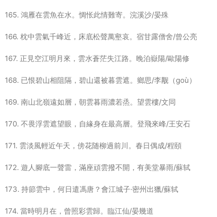
165. 鴻雁在雲魚在水。惆怅此情難寄。浣溪沙/晏殊
166. 枕中雲氣千峰近，床底松聲萬壑哀。宿甘露僧舍/曾公亮
167. 正見空江明月來，雲水蒼茫失江路。晚泊嶽陽/歐陽修
168. 已恨碧山相阻隔，碧山還被暮雲遮。鄉思/李觏（goù）
169. 南山北嶺遠如層，朝雲暮雨濃若烝。望雲樓/文同
170. 不畏浮雲遮望眼，自緣身在最高層。登飛來峰/王安石
171. 雲淡風輕近午天，傍花随柳過前川。春日偶成/程頤
172. 遊人腳底一聲雷，滿座頑雲撥不開，有美堂暴雨/蘇轼
173. 持節雲中，何日遣馮唐？會江城子·密州出獵/蘇轼
174. 當時明月在，曾照彩雲歸。臨江仙/晏幾道