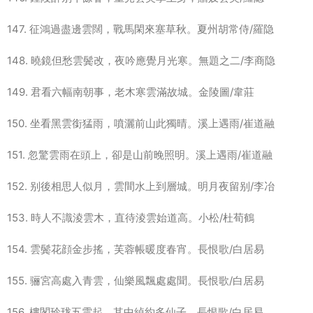
147. 征鴻過盡邊雲闊，戰馬閑來塞草秋。夏州胡常侍/羅隐
148. 曉鏡但愁雲鬓改，夜吟應覺月光寒。無題之二/李商隐
149. 君看六幅南朝事，老木寒雲滿故城。金陵圖/韋莊
150. 坐看黑雲銜猛雨，噴灑前山此獨晴。溪上遇雨/崔道融
151. 忽驚雲雨在頭上，卻是山前晚照明。溪上遇雨/崔道融
152. 别後相思人似月，雲間水上到層城。明月夜留别/李冶
153. 時人不識淩雲木，直待淩雲始道高。小松/杜荀鶴
154. 雲鬓花顔金步搖，芙蓉帳暖度春宵。長恨歌/白居易
155. 骊宮高處入青雲，仙樂風飄處處聞。長恨歌/白居易
156. 樓閣玲珑五雲起，其中綽約多仙子。長恨歌/白居易