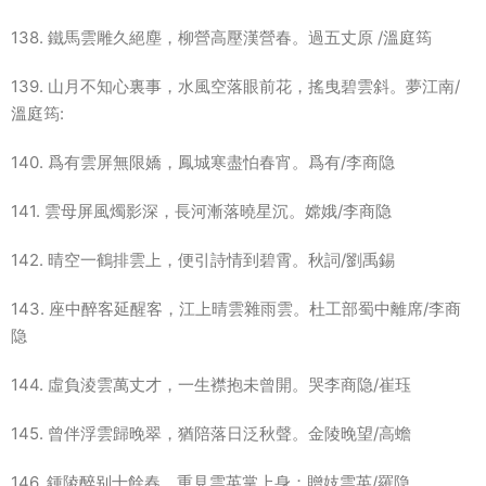
138. 鐵馬雲雕久絕塵，柳營高壓漢營春。過五丈原 /溫庭筠
139. 山月不知心裏事，水風空落眼前花，搖曳碧雲斜。夢江南/
溫庭筠:
140. 爲有雲屏無限嬌，鳳城寒盡怕春宵。爲有/李商隐
141. 雲母屏風燭影深，長河漸落曉星沉。嫦娥/李商隐
142. 晴空一鶴排雲上，便引詩情到碧霄。秋詞/劉禹錫
143. 座中醉客延醒客，江上晴雲雜雨雲。杜工部蜀中離席/李商
隐
144. 虛負淩雲萬丈才，一生襟抱未曾開。哭李商隐/崔珏
145. 曾伴浮雲歸晚翠，猶陪落日泛秋聲。金陵晚望/高蟾
146. 鍾陵醉别十餘春，重見雲英掌上身；贈妓雲英/羅隐