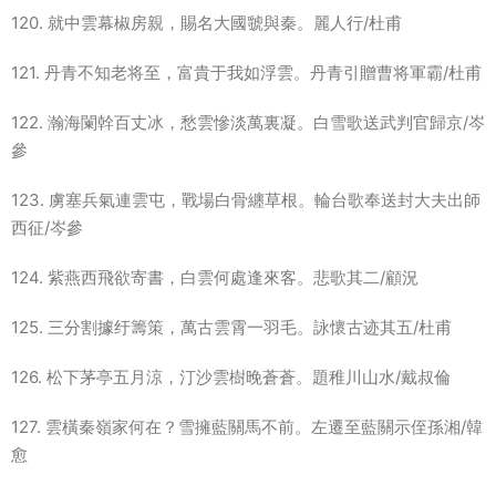
120. 就中雲幕椒房親，賜名大國虢與秦。麗人行/杜甫
121. 丹青不知老将至，富貴于我如浮雲。丹青引贈曹将軍霸/杜甫
122. 瀚海闌幹百丈冰，愁雲慘淡萬裏凝。白雪歌送武判官歸京/岑
參
123. 虜塞兵氣連雲屯，戰場白骨纏草根。輪台歌奉送封大夫出師
西征/岑參
124. 紫燕西飛欲寄書，白雲何處逢來客。悲歌其二/顧況
125. 三分割據纡籌策，萬古雲霄一羽毛。詠懷古迹其五/杜甫
126. 松下茅亭五月涼，汀沙雲樹晚蒼蒼。題稚川山水/戴叔倫
127. 雲橫秦嶺家何在？雪擁藍關馬不前。左遷至藍關示侄孫湘/韓
愈