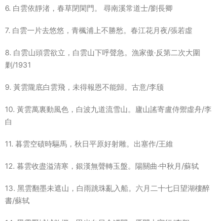
6. 白雲依靜渚，春草閉閑門。 尋南溪常道士/劉長卿
7. 白雲一片去悠悠，青楓浦上不勝愁。春江花月夜/張若虛
8. 白雲山頭雲欲立，白雲山下呼聲急。漁家傲·反第二次大圍
剿/1931
9. 黃雲隴底白雲飛，未得報恩不能歸。古意/李颀
10. 黃雲萬裏動風色，白波九道流雪山。廬山謠寄盧侍禦虛舟/李
白
11. 暮雲空碛時驅馬，秋日平原好射雕。出塞作/王維
12. 暮雲收盡溢清寒，銀漢無聲轉玉盤。陽關曲·中秋月/蘇轼
13. 黑雲翻墨未遮山，白雨跳珠亂入船。六月二十七日望湖樓醉
書/蘇轼