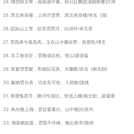
24. 殘雲歸太華，疏雨過中條。秋日赴阙題潼關驿樓/許渾
25. 西北有高樓，上與浮雲齊。西北有高樓/佚名 (漢)
26. 皚如山上雪，皎若雲間月。白頭吟/卓文君
27. 雲爲車兮風爲馬，玉在山兮蘭在野。吳楚歌/傅玄
28. 非工複非匠，雲構成自然。登山/謝道韫
29. 當窗理雲鬓，對鏡貼花黃。木蘭辭/佚名 (南北朝)
30. 獻納雲台表，功名良可收。入朝曲/謝朓
31. 薄霄愧雲浮，栖川怍淵沉。登池上樓/南北朝，謝靈運
32. 鳥向檐上飛，雲從窗裏出。山中雜詩/吳均
33. 潮落猶如蓋，雲昏不作峰。晚出新亭/陰铿