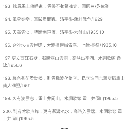
193. 蛾眉馬上傳呼進，雲鬟不整驚魂定。圓圓曲/吳偉業
194. 風雲突變，軍閥重開戰。清平樂·蔣桂戰争/1929
195. 天高雲淡，望斷南飛雁。清平樂·六盤山/1935.10
196. 金沙水拍雲崖暖，大渡橋橫鐵索寒。七律·長征/1935.10
197. 更立西江石壁，截斷巫山雲雨，高峽出平湖。水調歌頭·遊
泳/1956.6
198. 暮色蒼茫看勁松，亂雲飛渡仍從容。爲李進同志題所攝廬山
仙人洞照/1961
199. 久有淩雲志，重上井岡山。水調歌頭 重上井岡山1965.5
200. 到處莺歌燕舞，更有潺潺流水，高路入雲端。水調歌頭 重
上井岡山1965.5