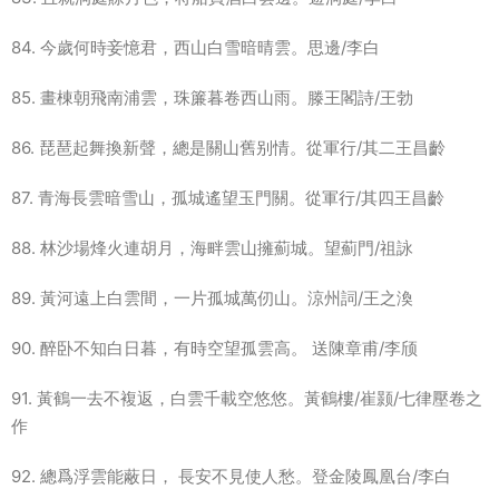
84. 今歲何時妾憶君，西山白雪暗晴雲。思邊/李白
85. 畫棟朝飛南浦雲，珠簾暮卷西山雨。滕王閣詩/王勃
86. 琵琶起舞換新聲，總是關山舊别情。從軍行/其二王昌齡
87. 青海長雲暗雪山，孤城遙望玉門關。從軍行/其四王昌齡
88. 林沙場烽火連胡月，海畔雲山擁薊城。望薊門/祖詠
89. 黃河遠上白雲間，一片孤城萬仞山。涼州詞/王之渙
90. 醉卧不知白日暮，有時空望孤雲高。 送陳章甫/李颀
91. 黃鶴一去不複返，白雲千載空悠悠。黃鶴樓/崔颢/七律壓卷之
作
92. 總爲浮雲能蔽日， 長安不見使人愁。登金陵鳳凰台/李白