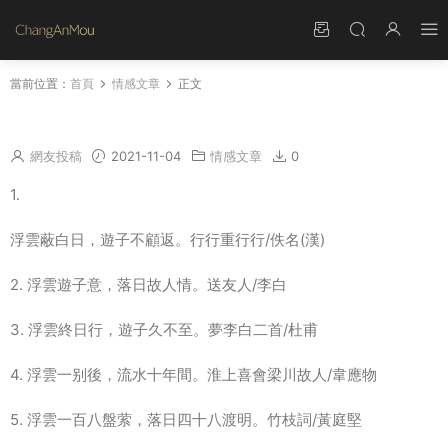
當前位置：
首頁
情感文章
正文
含雲字的詩句分享 帶雲字的詩句飛花令
網友投稿
2021-11-04
情感文章
0
1.
浮雲蔽白日，遊子不顧返。行行重行行/佚名(漢)
2. 浮雲遊子意，落日故人情。送友人/李白
3. 浮雲終日行，遊子久不至。夢李白二首/杜甫
4. 浮雲一别後，流水十年間。淮上喜會梁川故人/韋應物
5. 浮雲一百八盤萦，落日四十八渡明。竹枝詞/黃庭堅