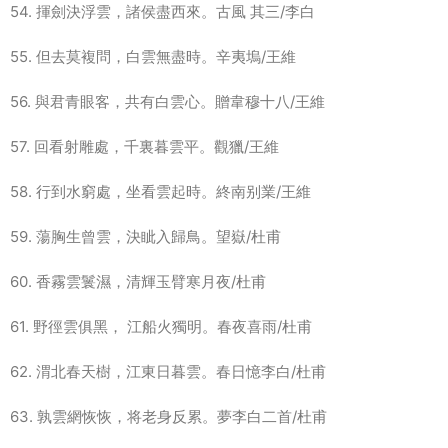
54. 揮劍決浮雲，諸侯盡西來。古風 其三/李白
55. 但去莫複問，白雲無盡時。辛夷塢/王維
56. 與君青眼客，共有白雲心。贈韋穆十八/王維
57. 回看射雕處，千裏暮雲平。觀獵/王維
58. 行到水窮處，坐看雲起時。終南别業/王維
59. 蕩胸生曾雲，決眦入歸鳥。望嶽/杜甫
60. 香霧雲鬟濕，清輝玉臂寒月夜/杜甫
61. 野徑雲俱黑， 江船火獨明。春夜喜雨/杜甫
62. 渭北春天樹，江東日暮雲。春日憶李白/杜甫
63. 孰雲網恢恢，将老身反累。夢李白二首/杜甫