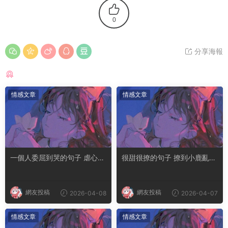
0
分享海報
猜你喜歡
情感文章
情感文章
一個人委屈到哭的句子 虐心到
很甜很撩的句子 撩到小鹿亂撞
讓人流淚的文案
腿軟的文案
網友投稿
網友投稿
2026-04-08
2026-04-07
情感文章
情感文章