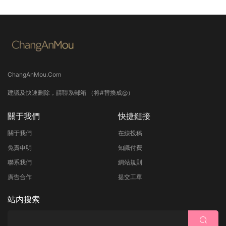
ChangAnMou.Com
建議及快速删除，請聯系郵箱 （将#替換成@）
關于我們
快捷鏈接
關于我們
在線投稿
免責申明
知識付費
聯系我們
網站規則
廣告合作
提交工單
站内搜索