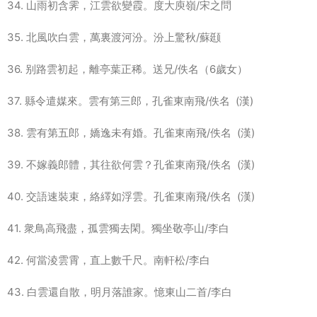
34. 山雨初含霁，江雲欲變霞。度大庾嶺/宋之問
35. 北風吹白雲，萬裏渡河汾。汾上驚秋/蘇颋
36. 别路雲初起，離亭葉正稀。送兄/佚名（6歲女）
37. 縣令遣媒來。雲有第三郎，孔雀東南飛/佚名 (漢)
38. 雲有第五郎，嬌逸未有婚。孔雀東南飛/佚名 (漢)
39. 不嫁義郎體，其往欲何雲？孔雀東南飛/佚名 (漢)
40. 交語速裝束，絡繹如浮雲。孔雀東南飛/佚名 (漢)
41. 衆鳥高飛盡，孤雲獨去閑。獨坐敬亭山/李白
42. 何當淩雲霄，直上數千尺。南軒松/李白
43. 白雲還自散，明月落誰家。憶東山二首/李白