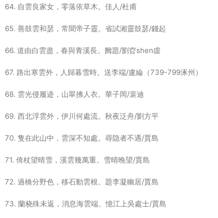
64. 自雲良家女，零落依草木。佳人/杜甫
65. 善鼓雲和瑟，常聞帝子靈。省試湘靈鼓瑟/錢起
66. 道由白雲盡，春與青溪長。阙題/劉昚shen虛
67. 路出寒雲外，人歸暮雪時。送李端/盧綸（739-799涿州）
68. 雲光侵履迹，山翠拂人衣。華子岡/裴迪
69. 西北浮雲外，伊川何處流。秋夜泛舟/劉方平
70. 隻在此山中，雲深不知處。尋隐者不遇/賈島
71. 倚杖望晴雪，溪雲幾萬重。雪晴晚望/賈島
72. 過橋分野色，移石動雲根。題李凝幽居/賈島
73. 蘭桡殊未返，消息海雲端。憶江上吳處士/賈島