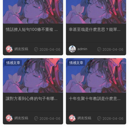
情話撩人短句100條不重複 土
幸甚至哉是什麽意思？能單獨
味情話撩人長句
用嗎
網友投稿
admin
2026-04-06
2026-04-06
情感文章
情感文章
讓對方看到心疼的句子有哪
十年生聚十年教訓是什麽意思
些？句句都是淚點
成語典故出自哪裏
網友投稿
網友投稿
2026-04-06
2026-04-06