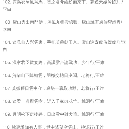
102. 霓爲衣兮風爲馬，雲之君兮紛紛而來下。夢遊天姥吟留别 /
李白
103. 廬山秀出南鬥傍，屏風九疊雲錦張。廬山謠寄盧侍禦虛舟/
李白
104. 遙見仙人彩雲裏，手把芙蓉朝玉京。廬山謠寄盧侍禦虛舟/李
白
105. 漢家君臣歡宴終，高議雲台論戰功。少年行/王維
106. 賀蘭山下陣如雲，羽檄交馳日夕聞。老将行/王維
107. 莫嫌舊日雲中守，猶堪一戰取功勳。老将行/王維
108. 遙看一處攢雲樹，近入千家散花竹。桃源行/王維
109. 月明松下房栊靜，日出雲中雞犬喧。桃源行/王維
110. 峽裏誰知有人事，世中遙望空雲山。桃源行/王維