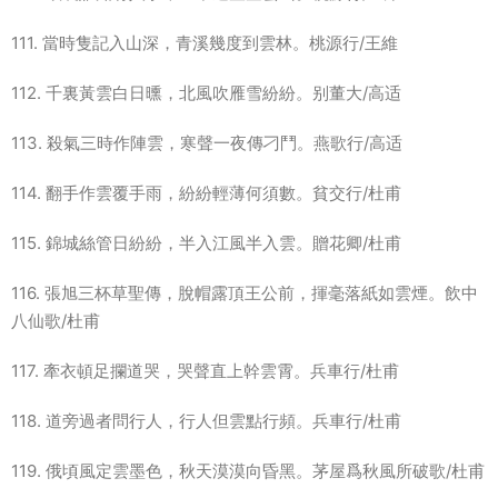
111. 當時隻記入山深，青溪幾度到雲林。桃源行/王維
112. 千裏黃雲白日曛，北風吹雁雪紛紛。别董大/高适
113. 殺氣三時作陣雲，寒聲一夜傳刁鬥。燕歌行/高适
114. 翻手作雲覆手雨，紛紛輕薄何須數。貧交行/杜甫
115. 錦城絲管日紛紛，半入江風半入雲。贈花卿/杜甫
116. 張旭三杯草聖傳，脫帽露頂王公前，揮毫落紙如雲煙。飲中
八仙歌/杜甫
117. 牽衣頓足攔道哭，哭聲直上幹雲霄。兵車行/杜甫
118. 道旁過者問行人，行人但雲點行頻。兵車行/杜甫
119. 俄頃風定雲墨色，秋天漠漠向昏黑。茅屋爲秋風所破歌/杜甫