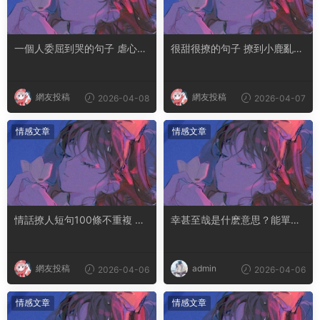
一個人委屈到哭的句子 虐心到
很甜很撩的句子 撩到小鹿亂撞
讓人流淚的文案
腿軟的文案
網友投稿
網友投稿
2026-04-08
2026-04-07
情感文章
情感文章
情話撩人短句100條不重複 土
幸甚至哉是什麽意思？能單獨
味情話撩人長句
用嗎
網友投稿
admin
2026-04-06
2026-04-06
情感文章
情感文章