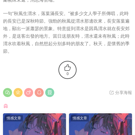
一句“秋風生渭水，落葉滿長安。“被多少文人學子所傳唱，此時
的長安已是深秋時節。強勁的秋風從渭水那邊吹來，長安落葉遍
地，顯出一派蕭瑟的景象。特意提到渭水是因爲渭水就在長安郊
外，是送客出發的地方。當日送朋友時，渭水還未有秋風；此時
渭水吹着秋風，自然想起分别多時的朋友了。秋天，是懷舊的季
節。
0
分享海報
猜你喜歡
情感文章
情感文章