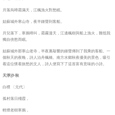
月落烏啼霜滿天，江楓漁火對愁眠。
姑蘇城外寒山寺，夜半鍾聲到客船。
月兒落下，寒鴉啼叫，霜霧漫天，江邊楓樹與船上漁火，難抵我
獨自傍愁而眠。
姑蘇城外那寒山老寺，半夜裏敲響的鍾聲傳到了我乘的客船。一
個秋天的夜晚，詩人泊舟楓橋。南方水鄉秋夜優美的景色，吸引
着這位懷着旅愁的文人，詩人便寫下了這首富有意味的小詩。
天淨沙·秋
白樸 〔元代〕
孤村落日殘霞，
輕煙老樹寒鴉，