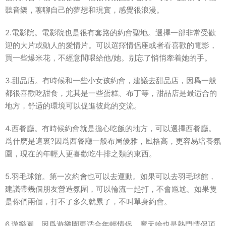
聽音樂，聊聊自己的夢想和現實，感覺很浪漫。
2.電影院。電影院也是很有套路的約會聖地。選擇一部非常受歡
迎的大片或動人的愛情片。可以選擇情侶座或者看喜歡的電影，
買一些爆米花，不經意間喂給他/她。别忘了悄悄牽着她的手。
3.甜品店。有時候和一些小女孩約會，建議去甜品店，因爲一般
都很喜歡吃甜食，尤其是一些蛋糕、布丁等，甜品店是最适合的
地方，舒适的環境可以促進彼此的交流。
4.西餐廳。有時候約會就是擔心吃飯的地方，可以選擇西餐廳。
爲什麽是這裏?因爲西餐廳一般布局優雅，風格高，更容易培養氛
圍，現在的年輕人更喜歡吃牛排之類的東西。
5.羽毛球館。第一次約會也可以去運動。如果可以去羽毛球館，
建議帶幾個朋友營造氛圍，可以輪流一起打，不會尴尬。如果隻
是你們兩個，打不了多久就累了，不叫單身約會。
6.遊樂園。因爲遊樂園更适合年輕情侶，摩天輪也是熱門情侶項