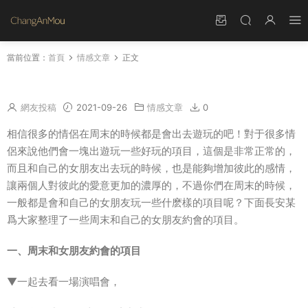
當前位置：
首頁
情感文章
正文
周末和女朋友約會的項目
網友投稿
2021-09-26
情感文章
0
相信很多的情侶在周末的時候都是會出去遊玩的吧！對于很多情
侶來說他們會一塊出遊玩一些好玩的項目，這個是非常正常的，
而且和自己的女朋友出去玩的時候，也是能夠增加彼此的感情，
讓兩個人對彼此的愛意更加的濃厚的，不過你們在周末的時候，
一般都是會和自己的女朋友玩一些什麽樣的項目呢？下面長安某
爲大家整理了一些周末和自己的女朋友約會的項目。
一、周末和女朋友約會的項目
▼一起去看一場演唱會，