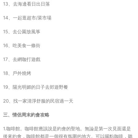
13、去海邊看日出日落
14、一起逛超市/菜市場
15、去公園放風筝
16、吃美食一條街
17、去網咖打遊戲
18、戶外燒烤
19、陽光明媚的日子去郊遊野餐
20、找一家清淨舒服的民宿過一天
三、情侶周末約會攻略
1.咖啡館。咖啡館應該說是約會的聖地。無論是第一次見面還是
後來約會，咖啡館都是一個很有氛圍的地方。可以喝點咖啡，聽