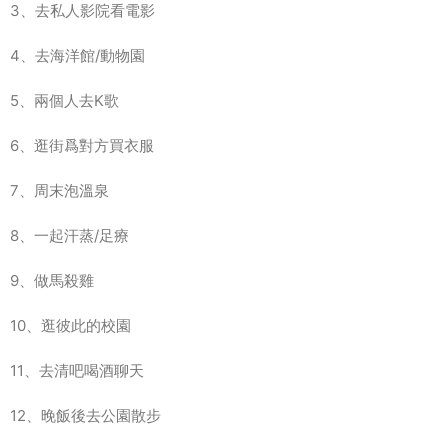
3、去私人影院看電影
4、去海洋館/動物園
5、兩個人去K歌
6、逛街爲對方買衣服
7、周末泡溫泉
8、一起汗蒸/足療
9、做馬殺雞
10、逛彼此的校園
11、去清吧喝酒聊天
12、晚飯後去公園散步