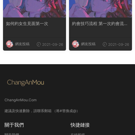
如何約女生見面第一次
約會技巧流程 第一次約會流程
安排
網友投稿
網友投稿
2021-09-26
2021-09-26
ChangAnMou.Com
建議及快速删除，請聯系郵箱 （将#替換成@）
關于我們
快捷鏈接
關于我們
在線投稿