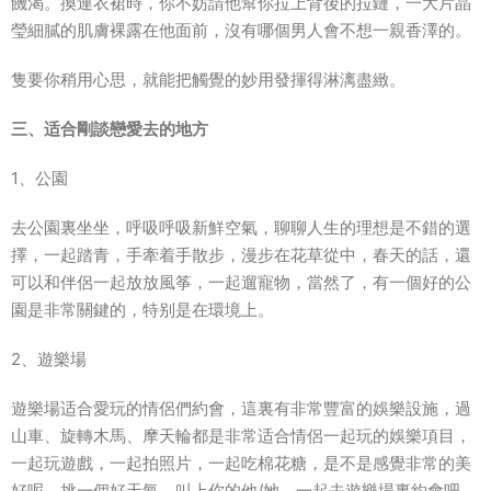
饑渴。換連衣裙時，你不妨請他幫你拉上背後的拉鏈，一大片晶
瑩細膩的肌膚裸露在他面前，沒有哪個男人會不想一親香澤的。
隻要你稍用心思，就能把觸覺的妙用發揮得淋漓盡緻。
三、适合剛談戀愛去的地方
1、公園
去公園裏坐坐，呼吸呼吸新鮮空氣，聊聊人生的理想是不錯的選
擇，一起踏青，手牽着手散步，漫步在花草從中，春天的話，還
可以和伴侶一起放放風筝，一起遛寵物，當然了，有一個好的公
園是非常關鍵的，特别是在環境上。
2、遊樂場
遊樂場适合愛玩的情侶們約會，這裏有非常豐富的娛樂設施，過
山車、旋轉木馬、摩天輪都是非常适合情侶一起玩的娛樂項目，
一起玩遊戲，一起拍照片，一起吃棉花糖，是不是感覺非常的美
好呢，挑一個好天氣，叫上你的他/她，一起去遊樂場裏約會吧。