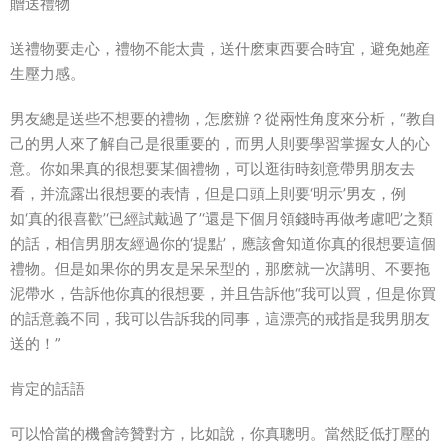
贈送禮物
送禮物要走心，禮物不能太貴，送什麽東西要合時宜，避免她産
生壓力感。
男友總是送些不想要的禮物，怎麽辦？從兩性角度來分析，“教自
己的男人來了解自己是很重要的，而男人則要學習掌握女人的心
意。你如果真的很想要某個禮物，可以逛街時刻意帶男朋友去
看，并流露出很想要的表情，但是口頭上則要‘明示’男友，例
如‘真的很喜歡’‘已經試戴過了’‘還是下個月領錢時再做考慮吧’之類
的話，相信男朋友經過你的‘提點’，應該會知道你真的很想要這個
禮物。但是如果你的男友是呆呆型的，那麽就一次講明、不要拖
泥帶水，告訴他你真的很想要，并且告訴他“我可以買，但是你買
的話意義不同，我可以告訴我的同事，這漂亮的戒指是我男朋友
送的！”
肯定的話語
可以恰當的機會誇贊對方，比如說，你真聰明。當然貶低打壓的