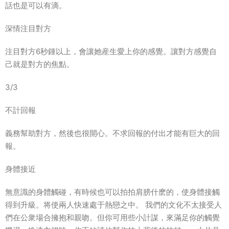
話也是可以有滴。
深情注目對方
注目對方6秒鍾以上，會讓她産生愛上你的感覺。讓對方感覺自
己就是對方的焦點。
3/3
不計回報
義務幫助對方，然後也很開心。不求回報的付出才能有巨大的回
報。
身體接近
無意識的身體觸碰，有時候也可以拍拍肩膀什麽的，使身體接觸
得到升級。将使兩人快速處于熱戀之中。 我們的文化不太接受人
們在公衆場合擁抱和親吻。但你可用些小計謀，來滿足你的觸覺