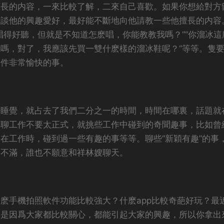
擅長的内容，一來比較了解，二來自己喜歡。如果你想給對方
去談他的興趣愛好，最好能不斷地向他請教一些他擅長的内容
唱得好聽，但就是不知道怎麽唱，你能教教我嗎？”“你溜冰這
嗎，對了，我應該先買一雙什麽樣的溜冰鞋呢？”等等。隻
一件非常愉快的事。
去睡覺，就占去了我們二分之一的時間，時間在哪裏，話題就
，聊工作不要太正式，就挑些工作中碰到的奇聞趣事，比如曾
在工作時，碰到過一些有趣的事等等。聊些“新穎有趣”的事
的不滿，誰也不願意和祥林嫂聊天。
麽手機拍照軟件功能比較強大？什麽app比較奇葩好玩？最
，是因爲大家都比較關心，都能引起大家的興趣，所以你拿出