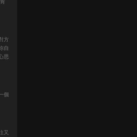
和肯
對方
你自
心思
一個
往又