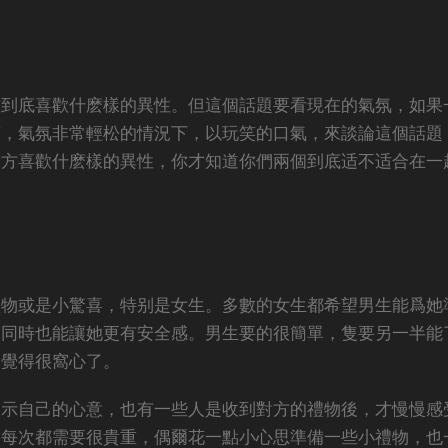
方到底喜歡什麽樣的異性。但這個話題要看現在的氣氛，如果
笑，氣氛非常輕松的情況下，以玩笑的口氣，來談論這個話題
對方喜歡什麽樣的異性，你才知道你們兩個到底适不适合在一
禮物或是小驚喜，特别是女生。多數的女生都希望男生能爲她
，同時也能讓她更有安全感。男生要的很簡單，隻要另一半能
會覺得很窩心了。
表示自己的心意，也有一些人是收到對方的禮物後，才慢慢感
是每次都需要很貴重，偶爾花一點小心思準備一些小禮物，也