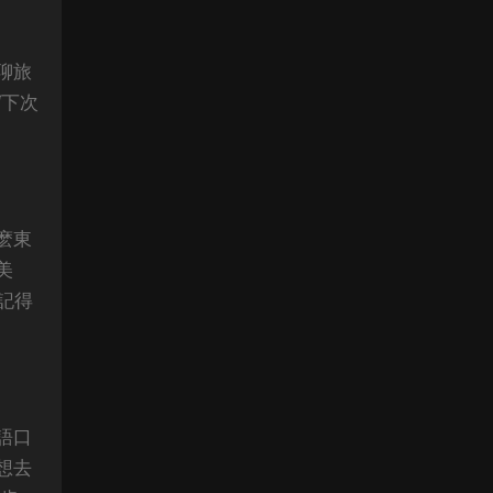
聊旅
“下次
麽東
美
記得
語口
想去