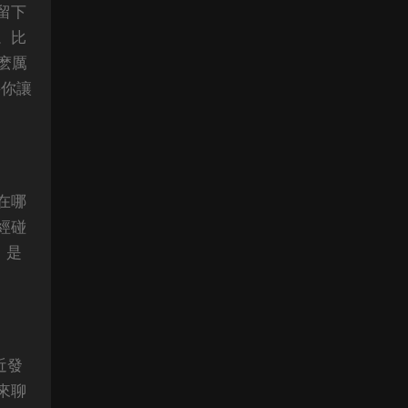
留下
。比
麽厲
要你讓
在哪
經碰
，是
近發
來聊