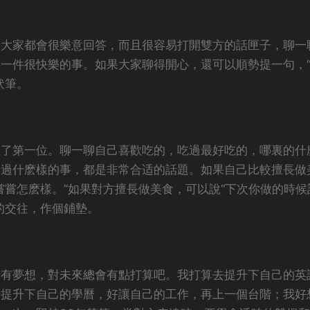
般大家都會很樂意回答，而且很容易打開雙方的話匣子，聊一
一件很快樂的事。如果大家聊得開心，還可以順勢提一句，
伏筆。
在了第一位。聊一聊自己喜歡吃的，吃過最好吃的，哪裏的什
到過什麽樣的事，都是非常合适的話題。如果自己比較擅長做
嘗嘗怎麽樣。”如果對方擅長做美食，可以說“下次你做的時候
的交往，作個鋪墊。
沒有夢想，對未來總會有點打算吧。我打算去提升下自己的英
去提升下自己的學曆，好讓自己的工作，再上一個台階；我好