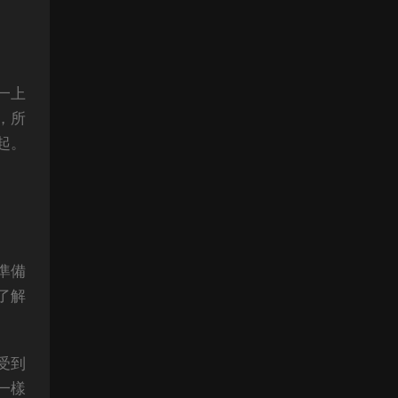
一上
，所
起。
準備
了解
受到
一樣