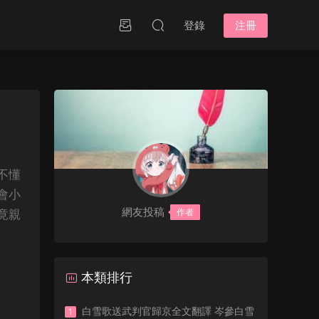
登錄
注冊
不懂
會小
網友投稿
作者
竟親
本類排行
白雪歌送武判官歸京全文翻譯 岑參白雪
1