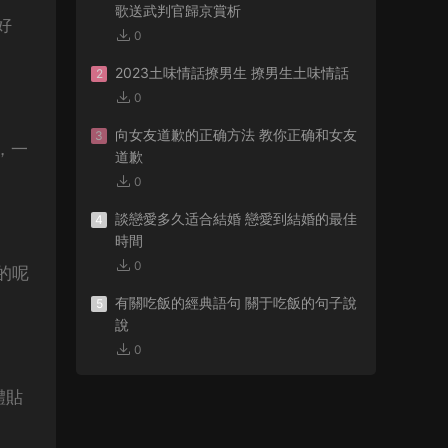
歌送武判官歸京賞析
好
0
2023土味情話撩男生 撩男生土味情話
2
0
向女友道歉的正确方法 教你正确和女友
3
，
一
道歉
0
談戀愛多久适合結婚 戀愛到結婚的最佳
4
時間
0
的呢
有關吃飯的經典語句 關于吃飯的句子說
5
說
0
體貼