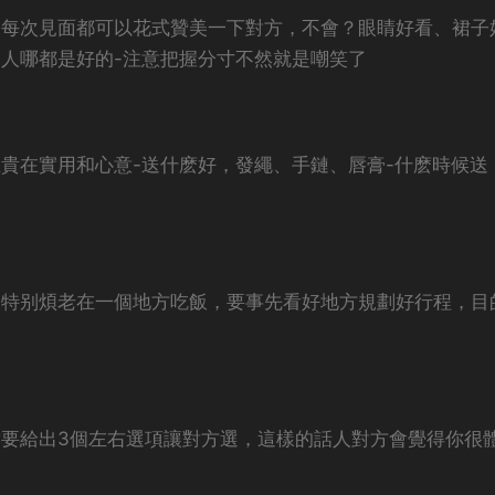
，
每次見面都可以花式贊美一下對方，
不會？眼睛好看、裙子
人哪都是好的-注意把握分寸不然就是嘲笑了
貴在實用和心意-送什麽好，
發繩、手鏈、唇膏-什麽時候送
人
特别煩老在一個地方吃飯，
要事先看好地方規劃好行程，
目
要給出3個左右選項讓對方選，
這樣的話人對方會覺得你很