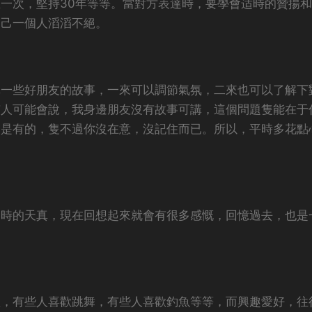
一次，堅持30年等等。當對方表達時，要學會适時的贊揚
自己一個人滔滔不絕。
講一些好朋友的故事，一來可以調節氣氛，二來也可以了解下
有人可能會說，我身邊朋友沒有故事可講，這個問題隻能在于
定是有的，隻不過你沒在意，沒記住而已。所以，平時多花點
那時的天真，現在回想起來就會有很多感慨，回憶過去，也是
歌，有些人喜歡跳舞，有些人喜歡釣魚等等，而興趣愛好，往