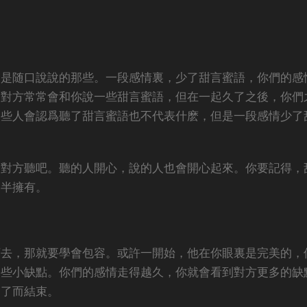
不是随口說說的那些。一段感情裏，少了甜言蜜語，你們的感
，對方常常會和你說一些甜言蜜語，但在一起久了之後，你們
一些人會認爲聽了甜言蜜語也不代表什麽，但是一段感情少了
給對方聽吧。聽的人開心，說的人也會開心起來。你要記得，
一半擁有。
下去，那就要學會包容。或許一開始，他在你眼裏是完美的，
一些小缺點。你們的感情走得越久，你就會看到對方更多的缺
不了而結束。