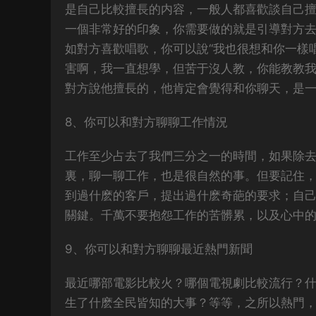
是自己比較擅長的内容，一般人都喜歡談自己
一個非常好的印象，你需要做的就是引導對方
如對方喜歡唱歌，你可以說“我也很想和你一樣
害啊，我一直想學，但苦于沒人教，你能教教我
對方說他擅長的，他肯定會覺得和你聊天，是
8、你可以和對方聊聊工作情況
工作至少占去了我們三分之一的時間，如果除
裏，聊一聊工作，也是很自然的事。但要記住
到過什麽的客戶，提出過什麽奇葩的要求；自己
關鍵。千萬不要抱怨工作的苦髒累，以及心中
9、你可以和對方聊聊最近熱門新聞
最近哪部電影比較火？哪個電視劇比較流行？什
生了什麽全民皆知的大事？等等，之所以熱門