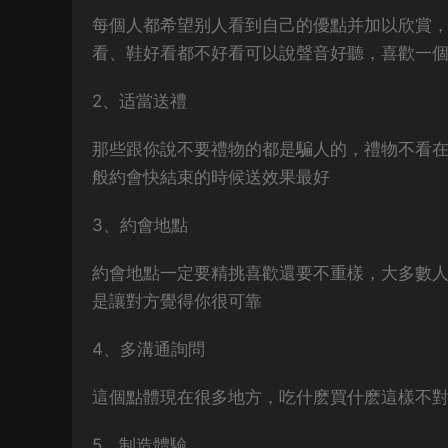
每個人都希望别人看到自己的優點并加以欣賞
看、鞋好看都不好看可以說聲音好聽，
喜歡一個
2、适當送禮
那些跟你說不要禮物的都是騙人的，
禮物不看在
般約會快結束的時候送效果最好
3、約會地點
約會地點一定要精挑喜歡還要不重樣，大多數
是讓對方覺得你很可靠
4、多溝通詢問
這個點體現在很多地方，
吃什麽買什麽這樣不對
5、制造體驗