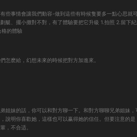
有些事情會讓我們動容-做到這些有時候隻要多一點心思就
手劃艇、擺小攤對不對，
有了體驗要把它升級 1.拍照 2.留下紀
合格的體驗
我們怎麽給，
幻想未來的時候把對方加進來。
兄弟姐妹的話，你可以和對方聊一下。和對方聊聊兄弟姐妹，
庭，說明你喜歡她，這樣也可以赢得她的信任。但要注意的是
長輩，不合适。