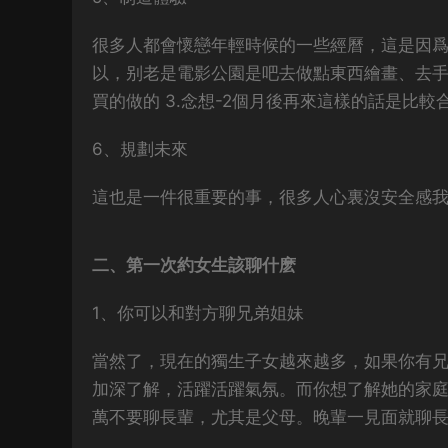
很多人都會懷戀年輕時候的一些經曆，
這是因爲
以，
别老是電影公園是吧去做點東西繪畫、去
買的做的 3.念想-2個月後再來
這樣的話是比較
6、規劃未來
這也是一件很重要的事，
很多人心裏沒安全感
二、第一次約女生該聊什麽
1、你可以和對方聊兄弟姐妹
當然了，現在的獨生子女越來越多，如果你有
加深了解，活躍活躍氣氛。而你想了解她的家
萬不要聊長輩，尤其是父母。晚輩一見面就聊