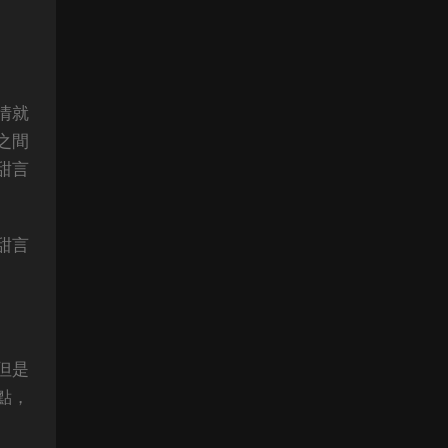
情就
之間
甜言
甜言
但是
點，