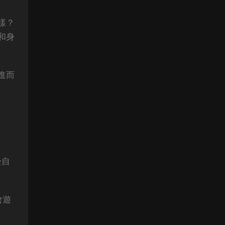
樣？
和身
進而
松自
會遊