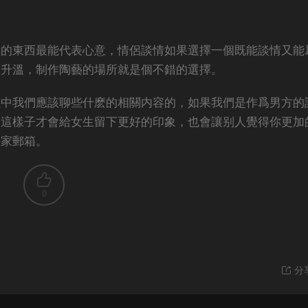
做的東西最能代表心意，情侶談情如果選擇一個既能談情又能
速升溫，制作陶藝的場所就是個不錯的選擇。
程中我們應該聊些什麽的相關内容的，如果我們是作爲男方的
，這樣子才會給女生留下更好的印象，也會讓别人覺得你更加
大家郵箱。
0
分