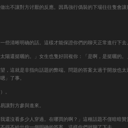
态做出不讓對方讨厭的反應。因爲強行僞裝的下場往往隻會讓
說一些清晰明确的話。這樣才能保證你們的聊天正常進行下去
的太陽還挺曬的。」女生也隻好回複你：「是啊，是挺曬的。
欲望，這就是非指向話題的弊端。問題的答案太過于開放也太
「嗯」了事。
方）。
容易讓對方參與進來。
，我還沒看多少人穿過。在哪買的啊？」這種話題不僅暗暗贊
來不得不給出你一個明确的答案，這樣你們就聊了下去。