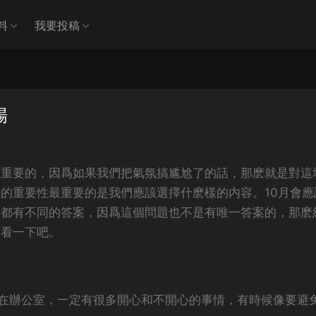
料
我要投稿
場
常重要的，因爲如果我們把氣氛搞尴尬了的話，那麽就是對這
的重要性最重要的是我們應該選擇什麽樣的内容。10月會應
人都有不同的答案，因爲這個問題也不是有唯一答案的，那麽
起看一下吧。
時在辦公室，一定有很多開心和不開心的事情，有時候像要避