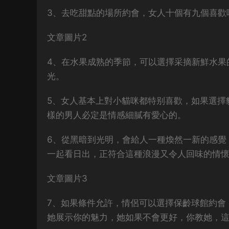
3、去吃甜點的場所約會，女人十個有九個喜歡
文章圖片2
4、在水果成熟的季節，可以選擇采摘新鮮水果
光。
5、女人基本上對小貓咪都特别喜歡，如果選擇
樣的男人必定是情感細膩有愛心的。
6、從黑暗到光明，會給人一種煥然一新的感覺
一起看日出，正符合這種浪漫又令人回味的情
文章圖片3
7、如果條件允許，情侶可以選擇保齡球館約會
她展示你的魅力，她如果不會更好，你教她，