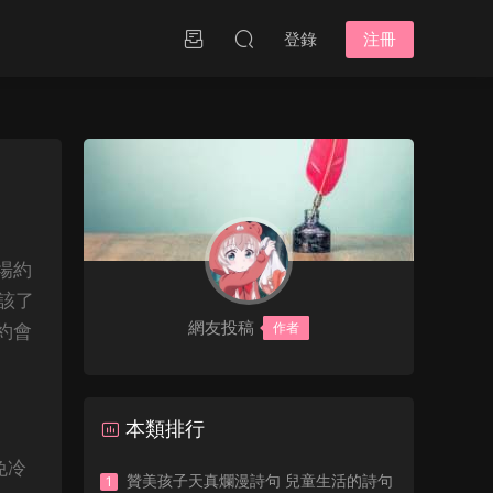
登錄
注冊
場約
該了
網友投稿
作者
約會
本類排行
免冷
贊美孩子天真爛漫詩句 兒童生活的詩句
1