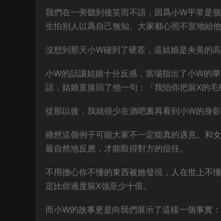
我們在一旁聽到後笑而不語，因爲小W平常是
生怕别人以爲自己無知。大家都心照不宣地給
沒想到那天小W碰到了硬茬，這姑娘是央美的
小W的話讓姑娘十分反感，當場指出了小W的華
話，姑娘直接回了他一句：「我怕你把裝X的毛
從那以後，我就很少在酒吧裏再看到小W的身
雖然這個例子可能大家不一定能真的遇見。和
最自然地反應，才能取得對方的信任。
不用擔心你不懂的東西被她發現，人在世上不
定比你過度裝X強至少十倍。
而小W的故事更是向我們展示了這樣一個事實