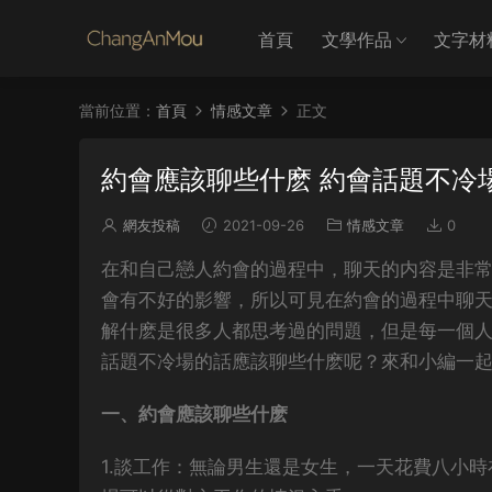
首頁
文學作品
文字材
當前位置：
首頁
情感文章
正文
約會應該聊些什麽 約會話題不冷
網友投稿
2021-09-26
情感文章
0
在和自己戀人約會的過程中，聊天的内容是非
會有不好的影響，所以可見在約會的過程中聊天
解什麽是很多人都思考過的問題，但是每一個
話題不冷場的話應該聊些什麽呢？來和小編一
一、約會應該聊些什麽
1.談工作：無論男生還是女生，一天花費八小