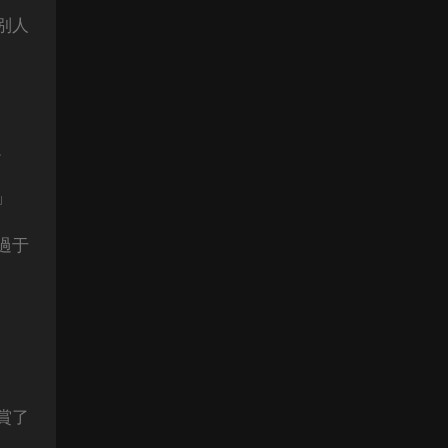
别人
。
」
過于
賞了