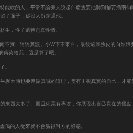
個特能吹的人，平常不論旁人說起什麽隻要他聽到都要插兩句
他留了面子，從沒人拆穿過他。
高材生，性子還特别真性情。
而不實、誇誇其談。小W下不來台，最後還厚臉皮的向姑娘
病傳染給我，還是算了吧。」
影了。
女生聊天時也要遵循真誠的道理，隻有正視真實的自己，才能
懂的東西太多了。而且術業有專攻，你展現出自己實在的優點
：虛僞的人從來就不會赢得對方的好感。