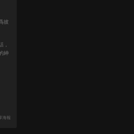
爲彼
話，
的紳
享海報