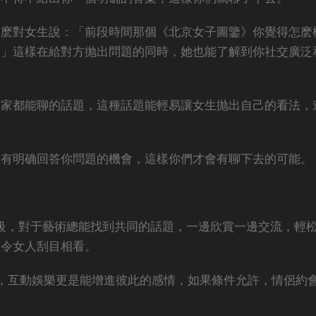
這麽對女生說：「前段時間那個《北京女子圖鑒》你覺得怎麽
。」這樣在給對方抛出問題的同時，她也能了解到你社交廣泛
大家都能聊的話題，這種話題能輕易讓女生抛出自己的看法，
生有明确回答你問題的機會，這樣你們才會有聊下去的可能。
級，對于藝術總能找到共同的話題，一邊欣賞一邊交流，輕
會令女人刮目相看。
，互動娛樂更是能增進彼此的感情，如果條件允許，情侶約