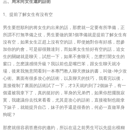
三、周末向女生邀約話術
1、提前了解女生有沒有空
男生要想順利的将女生約出來的話，那麽就一定要有所準備，正
所謂不打無準備之仗，男生要做的第1個準備就是提前了解女生有
沒有空，如果女生正趕上沒有空的話，即使她對你有好感，想參
加你的約會，可是卻很難達到，而如果女生恰好有空的話，追女
生的關鍵就是聊天，試想一下，如果不會聊天，怎麽打開女生的
窗口，怎麽讓感情升級？我以前也是嘴巴笨，跟女生聊天就冷
場，後來我無意間看到一本專門教人聊天撩妹的書，叫做-坤少攻
心術。裏面有很多攻心的話術，以及聊天的技巧，我看完以後，
直接複制了裏面的話術試了一下，才3天就約到了2個妹子，有一
個還被我拿下了，真的挺好的，單身的兄弟們，如果你想擺脫寂
寞，我建議你去找來看看，尤其是攻心的話術，直接複制也能拿
下妹子，就能提升自己，妹子的手還是很香的，何必一直做單身
狗呢？
那麽就很容易答應你的邀約，所以在這之前男生可以先提出模糊