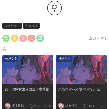
1
怎麽約女生
約會技巧
分享海報
猜你喜歡
情感文章
情感文章
第一次約女生見面送什麽禮物
怎樣約會不冷場 約會聊天話題
技巧
網友投稿
網友投稿
2021-09-26
2021-09-26