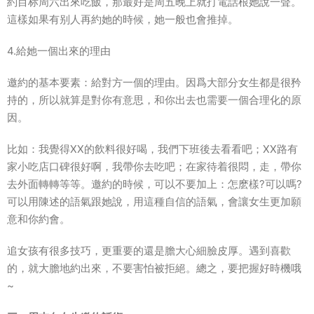
約目标周六出來吃飯，那最好是周五晚上就打電話根她說一聲。
這樣如果有别人再約她的時候，她一般也會推掉。
4.給她一個出來的理由
邀約的基本要素：給對方一個的理由。因爲大部分女生都是很矜
持的，所以就算是對你有意思，和你出去也需要一個合理化的原
因。
比如：我覺得XX的飲料很好喝，我們下班後去看看吧；XX路有
家小吃店口碑很好啊，我帶你去吃吧；在家待着很悶，走，帶你
去外面轉轉等等。邀約的時候，可以不要加上：怎麽樣?可以嗎?
可以用陳述的語氣跟她說，用這種自信的語氣，會讓女生更加願
意和你約會。
追女孩有很多技巧，更重要的還是膽大心細臉皮厚。遇到喜歡
的，就大膽地約出來，不要害怕被拒絕。總之，要把握好時機哦
~