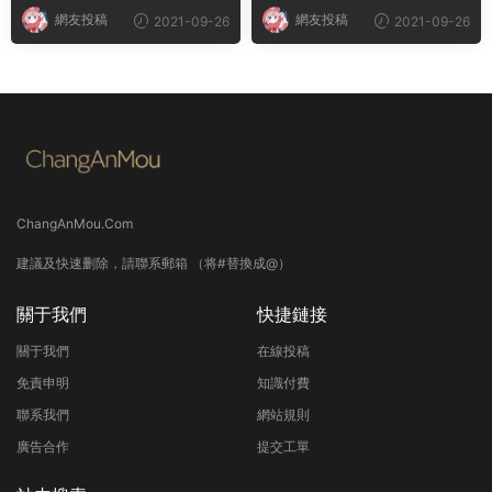
網友投稿
網友投稿
2021-09-26
2021-09-26
ChangAnMou.Com
建議及快速删除，請聯系郵箱 （将#替換成@）
關于我們
快捷鏈接
關于我們
在線投稿
免責申明
知識付費
聯系我們
網站規則
廣告合作
提交工單