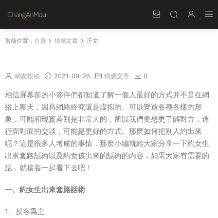
當前位置：
首頁
情感文章
正文
約女生出來套路話術 約女孩出來的話術
網友投稿
2021-09-26
情感文章
0
相信屏幕前的小夥伴們都知道了解一個人最好的方式并不是在網
絡上聊天，因爲網絡終究還是虛拟的。可以營造各種各樣的形
象，可能和現實差别是非常大的，所以我們要想更了解對方，進
行面對面的交談，可能是更好的方式。那麽如何把别人約出來
呢？這是很多人考慮的事情，那麽小編就給大家分享一下約女生
出來套路話術以及約女孩出來的話術的内容，如果大家有需要的
話，就接着一起看下去吧！
一、約女生出來套路話術
1、反客爲主