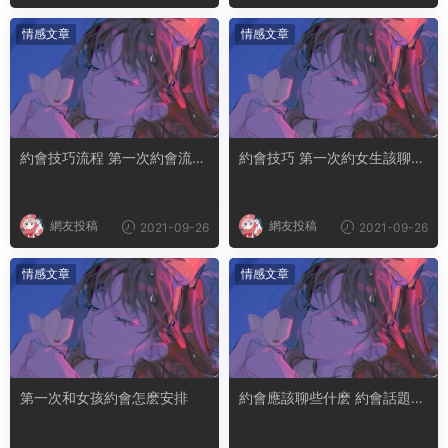
情感文章
情感文章
約會技巧流程 第一次約會流程
約會技巧 第一次約女生該聊什
安排
麽
網友投稿
網友投稿
2021-09-26
2021-09-26
情感文章
情感文章
第一次和女孩約會怎麽安排
約會應該聊些什麽 約會話題不
冷場