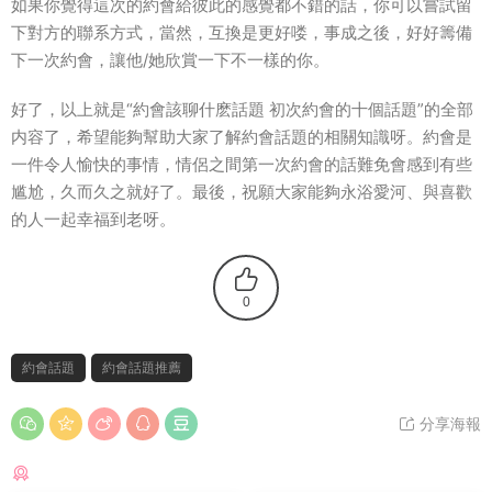
如果你覺得這次的約會給彼此的感覺都不錯的話，你可以嘗試留
下對方的聯系方式，當然，互換是更好喽，事成之後，好好籌備
下一次約會，讓他/她欣賞一下不一樣的你。
好了，以上就是“約會該聊什麽話題 初次約會的十個話題”的全部
内容了，希望能夠幫助大家了解約會話題的相關知識呀。約會是
一件令人愉快的事情，情侶之間第一次約會的話難免會感到有些
尴尬，久而久之就好了。最後，祝願大家能夠永浴愛河、與喜歡
的人一起幸福到老呀。
0
約會話題
約會話題推薦
分享海報
猜你喜歡