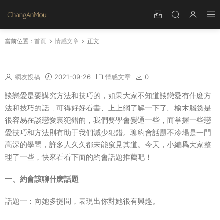
當前位置：
首頁
情感文章
正文
約會該聊什麽話題 初次約會的十個話題
網友投稿
2021-09-26
情感文章
0
談戀愛是要講究方法和技巧的，如果大家不知道談戀愛有什麽方
法和技巧的話，可得好好看書、上上網了解一下了。榆木腦袋是
很容易在談戀愛裏犯錯的，我們要學會變通一些，而掌握一些戀
愛技巧和方法則有助于我們減少犯錯。聊約會話題不冷場是一門
高深的學問，許多人久久都未能窺見其道。今天，小編爲大家整
理了一些，快來看看下面的約會話題推薦吧！
一、約會該聊什麽話題
話題一：向她多提問，表現出你對她很有興趣。