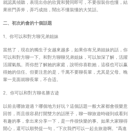
就認真傾聽，表現出你的欣賞和贊同即可，不要假裝你也懂，結
果班門弄斧，弄巧成拙，鬧出不懂裝懂的大笑話。
二、初次約會的十個話題
1、你可以和對方聊兄弟姐妹
當然了，現在的獨生子女越來越多，如果你有兄弟姐妹的話，你
可以和對方聊一下。和對方聊聊兄弟姐妹，可以加深了解，活躍
活躍氣氛。而你想了解她的家庭，說明你喜歡她，這樣也可以赢
得她的信任。但要注意的是，千萬不要聊長輩，尤其是父母。晚
輩一見面就聊長輩，不合适。
2、你可以和對方聊名勝古迹
以前去哪旅遊過？哪個地方好玩？這個話題一般大家都會很樂意
回答，而且很容易打開雙方的話匣子，聊一聊旅遊時碰到或看到
有趣的事，拿出來分享一下，是一件很快樂的事。如果大家聊得
開心，還可以順勢提一句，“下次我們可以一起去旅遊啊。”爲進