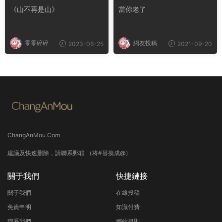
《山不再是山》
當你老了
零零碎碎
網友投稿
2023-06-25
2021-09-20
ChangAnMou.Com
建議及快速删除，請聯系郵箱 （将#替換成@）
關于我們
快捷鏈接
關于我們
在線投稿
免責申明
知識付費
聯系我們
網站規則