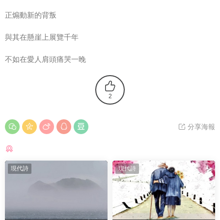
正煽動新的背叛
與其在懸崖上展覽千年
不如在愛人肩頭痛哭一晚
2
分享海報
猜你喜歡
現代詩
現代詩