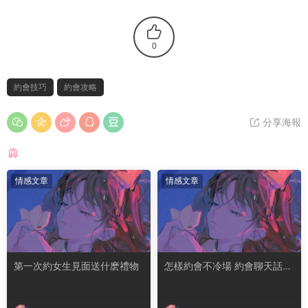
0
約會技巧
約會攻略
分享海報
猜你喜歡
情感文章
情感文章
第一次約女生見面送什麽禮物
怎樣約會不冷場 約會聊天話題
技巧