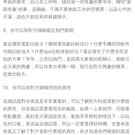
奇葩的要求；自己在工作時，碰到過一些有趣的事等等。聊些“新
穎有趣”的事，是關鍵。千萬不要抱怨工作的苦髒累，以及心中的
不滿，誰也不願意和祥林嫂聊天。
9、你可以和對方聊聊最近熱門新聞
最近哪部電影比較火？哪個電視劇比較流行？什麽手機拍照軟件
功能比較強大？什麽app比較奇葩好玩？最近發生了什麽全民皆
知的大事？等等，之所以熱門，是因爲大家都比較關心，都能引
起大家的興趣，所以你拿出來聊一聊，能引起對方興趣的概率，
也會比較大。
10、你可以和對方聊聊理想的異性
這個話題對你來說是非常重要的，可以了解對方到底喜歡什麽樣
的異性。但這個話題要看現在的氣氛，如果一上來就問，可能會
有點尴尬。最好是大家說說笑笑，氣氛非常輕松的情況下，以玩
笑的口氣，來談論這個話題，所以一定要選擇好時機。也隻有當
你真正了解了對方喜歡什麽樣的異性，你才知道你們兩個到底适