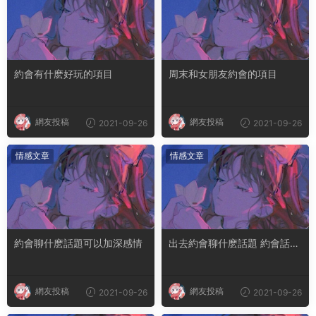
約會有什麽好玩的項目
周末和女朋友約會的項目
網友投稿
網友投稿
2021-09-26
2021-09-26
情感文章
情感文章
約會聊什麽話題可以加深感情
出去約會聊什麽話題 約會話題
不冷場
網友投稿
網友投稿
2021-09-26
2021-09-26