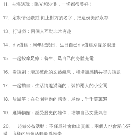
11、去海邊玩：陽光和沙灘，一切都很美好！
12、定制情侶鑽戒:刻上對方的名字，把這份美好永存
13、打遊戲：兩個人互動非常有趣
14、diy蛋糕：周年紀戀日、生日自己diy蛋糕别提多浪漫
15、一起按摩足療：養生、爲自己的身體充電
16、看話劇：增加彼此的文藝氣息，和增加感情共鳴與話題
17、一起插畫：生活情趣滿滿的，裝飾兩人的小空間
18、放風筝：在公園奔跑的感覺，爲你，千千萬萬遍
19、逛博物館：感受曆史的雄偉，增加自己文藝氣息
20、一起做公益活動：不僅爲社會做出貢獻，兩個人也會愛心滿
滿，這樣的約會活動最爲推崇。