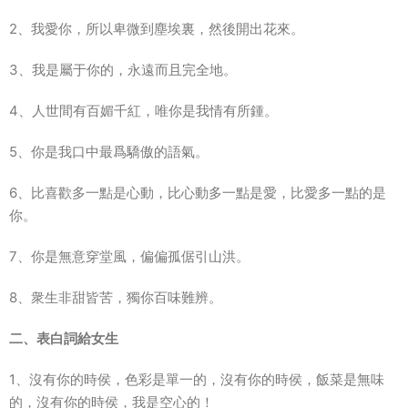
2、我愛你，所以卑微到塵埃裏，然後開出花來。
3、我是屬于你的，永遠而且完全地。
4、人世間有百媚千紅，唯你是我情有所鍾。
5、你是我口中最爲驕傲的語氣。
6、比喜歡多一點是心動，比心動多一點是愛，比愛多一點的是
你。
7、你是無意穿堂風，偏偏孤倨引山洪。
8、衆生非甜皆苦，獨你百味難辨。
二、表白詞給女生
1、沒有你的時侯，色彩是單一的，沒有你的時侯，飯菜是無味
的，沒有你的時侯，我是空心的！