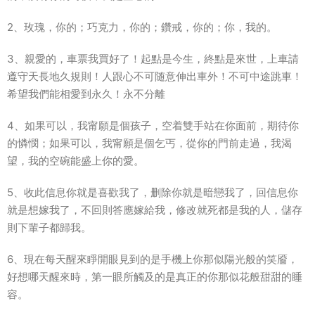
2、玫瑰，你的；巧克力，你的；鑽戒，你的；你，我的。
3、親愛的，車票我買好了！起點是今生，終點是來世，上車請
遵守天長地久規則！人跟心不可随意伸出車外！不可中途跳車！
希望我們能相愛到永久！永不分離
4、如果可以，我甯願是個孩子，空着雙手站在你面前，期待你
的憐憫；如果可以，我甯願是個乞丐，從你的門前走過，我渴
望，我的空碗能盛上你的愛。
5、收此信息你就是喜歡我了，删除你就是暗戀我了，回信息你
就是想嫁我了，不回則答應嫁給我，修改就死都是我的人，儲存
則下輩子都歸我。
6、現在每天醒來睜開眼見到的是手機上你那似陽光般的笑靥，
好想哪天醒來時，第一眼所觸及的是真正的你那似花般甜甜的睡
容。