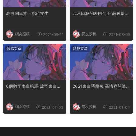
表白詞真實一點給女生
非常隐秘的表白句子 高級暗語
表白
網友投稿
網友投稿
2021-09-11
2021-08-09
情感文章
情感文章
6個數字表白暗語 數字表白暗
2021表白語簡短 高情商的浪
語1到10
漫表白句子
網友投稿
網友投稿
2021-07-03
2021-01-04