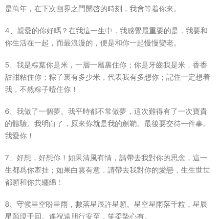
是萬年，在下次幽界之門開啓的時刻，我會等着你來。
4、親愛的你好嗎？在我這一生中，我感覺最重要的是，我要和
你生活在一起，而最浪漫的，便是和你一起慢慢變老。
5、我是粽葉你是米，一層一層裹住你；你是牙齒我是米，香香
甜甜粘住你；粽子裏有多少米，代表我有多想你；記住一定想着
我，不然粽子噎住你！
6、我做了一個夢。我平時都不常做夢，這次難得有了一次寶貴
的體驗。我明白了，原來你就是我的劍鞘。最後要交待一件事。
我愛你！
7、好想，好想你！如果清風有情，請帶去我對你的思念，這一
生都爲你牽挂；如果白雲有意，請帶去我對你的愛戀，生生世世
都願和你共纏綿！
8、守候星空盼星雨，數落星辰許星願。星空星雨落千粒，星辰
星願現千回。遙祝遠朋行安至，笑柔摯心有。