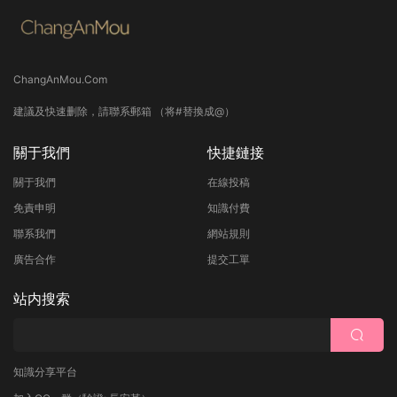
ChangAnMou.Com
建議及快速删除，請聯系郵箱 （将#替換成@）
關于我們
快捷鏈接
關于我們
在線投稿
免責申明
知識付費
聯系我們
網站規則
廣告合作
提交工單
站内搜索
知識分享平台