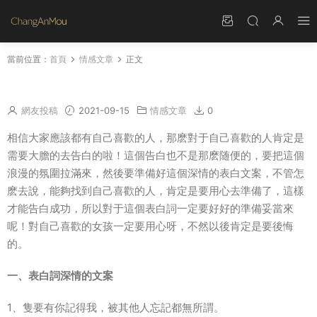
當前位置：
首頁
情感文章
正文
表白詞深情的文案 表白詞給女生
網友投稿
2021-09-15
情感文章
0
相信大家應該都有自己喜歡的人，那麽對于自己喜歡的人肯定是
需要大膽的去告白的啦！這個告白也不是那麽随便的，要把這個
浪漫的氛圍拉滿來，然後要準備好這個深情的表白文案，不管怎
麽去說，能夠找到自己喜歡的人，肯定是要用心去準備了，這樣
才能告白成功，所以對于這個表白詞一定要好好的準備妥當來
呢！對自己喜歡的女孩一定要用心呀，不然以後肯定是要後悔
的。
一、表白詞深情的文案
1、隻要有你記得我，被其他人忘記都無所謂。