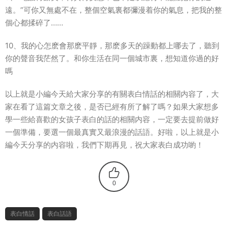
遠。”可你又無處不在，整個空氣裏都彌漫着你的氣息，把我的整
個心都揉碎了……
10、我的心怎麽會那麽平靜，那麽多天的躁動都上哪去了，聽到
你的聲音我茫然了。和你生活在同一個城市裏，想知道你過的好
嗎
以上就是小編今天給大家分享的有關表白情話的相關内容了，大
家在看了這篇文章之後，是否已經有所了解了嗎？如果大家想多
學一些給喜歡的女孩子表白的話的相關内容，一定要去提前做好
一個準備，要選一個最真實又最浪漫的話語。好啦，以上就是小
編今天分享的内容啦，我們下期再見，祝大家表白成功喲！
0
表白情話
表白話語