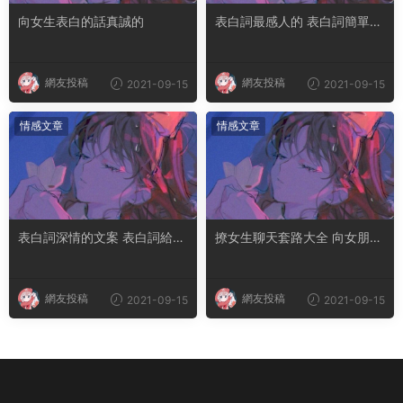
向女生表白的話真誠的
表白詞最感人的 表白詞簡單十
字
網友投稿
網友投稿
2021-09-15
2021-09-15
情感文章
情感文章
表白詞深情的文案 表白詞給女
撩女生聊天套路大全 向女朋友
生
表白的情話
網友投稿
網友投稿
2021-09-15
2021-09-15