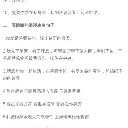
10、隻要你站在我身邊，我的眼裏就看不到全世界。
二、高情商的浪漫表白句子
1.你就是盛開着的，漫山遍野的溫柔。
2.我見了星河，有了理想，可我回頭望了望人間，看到了你，于
是塵世萬物皆被我遺忘，獨你在中央。
3.我想和你一起生活，在某個小鎮，共享無盡的黃昏，和綿綿不
絕的鍾聲
4.星星躲進雲裏月亮掉入海裏 你藏進夢裏
5.要星光要月亮 要世界投降 更要在你身旁
6.我踏碎萬家燈火前來尋你 山河璀璨權作聘禮