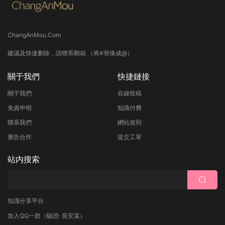
ChangAnMou.Com
建議及快速删除，請聯系郵箱 （将#替換成@）
關于我們
快捷鏈接
關于我們
在線投稿
免責申明
知識付費
聯系我們
網站規則
廣告合作
提交工單
站内搜索
知識分享平台
加入QQ一群
（驗證: 長安某）