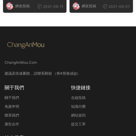
網友投稿
網友投稿
2021-09-11
2021-09-07
ChangAnMou.Com
建議及快速删除，請聯系郵箱 （将#替換成@）
關于我們
快捷鏈接
關于我們
在線投稿
免責申明
知識付費
聯系我們
網站規則
廣告合作
提交工單