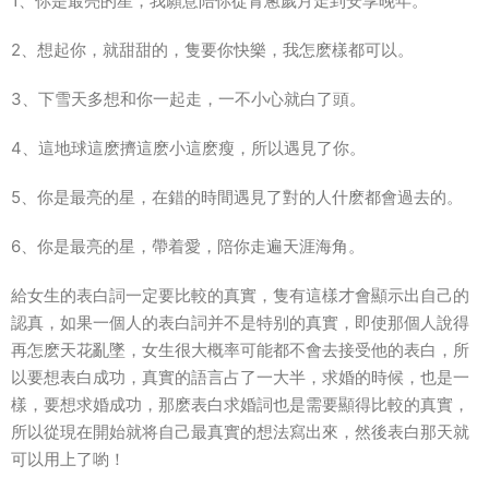
1、你是最亮的星，我願意陪你從青蔥歲月走到安享晚年。
2、想起你，就甜甜的，隻要你快樂，我怎麽樣都可以。
3、下雪天多想和你一起走，一不小心就白了頭。
4、這地球這麽擠這麽小這麽瘦，所以遇見了你。
5、你是最亮的星，在錯的時間遇見了對的人什麽都會過去的。
6、你是最亮的星，帶着愛，陪你走遍天涯海角。
給女生的表白詞一定要比較的真實，隻有這樣才會顯示出自己的
認真，如果一個人的表白詞并不是特别的真實，即使那個人說得
再怎麽天花亂墜，女生很大概率可能都不會去接受他的表白，所
以要想表白成功，真實的語言占了一大半，求婚的時候，也是一
樣，要想求婚成功，那麽表白求婚詞也是需要顯得比較的真實，
所以從現在開始就将自己最真實的想法寫出來，然後表白那天就
可以用上了喲！