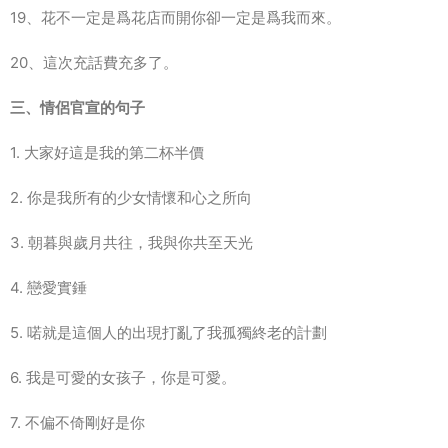
19、花不一定是爲花店而開你卻一定是爲我而來。
20、這次充話費充多了。
三、情侶官宣的句子
1. 大家好這是我的第二杯半價
2. 你是我所有的少女情懷和心之所向
3. 朝暮與歲月共往，我與你共至天光
4. 戀愛實錘
5. 喏就是這個人的出現打亂了我孤獨終老的計劃
6. 我是可愛的女孩子，你是可愛。
7. 不偏不倚剛好是你