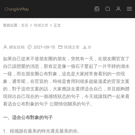
當前位置：
首頁
情感文章
正文
适合公布對象的句子 公開情侶關系的句子
網友投稿
2021-09-15
情感文章
0
如果自己從來不發朋友圈的朋友，突然有一天，在朋友圈官宣了
自己談戀愛的消息，那肯定是像一個石子驚起了一片平靜的湖水
一樣，而在朋友圈公布對象，這也是大家經常會看到的一些現
象，通常呢，在官宣的，時候是會用到很多超級溫柔的官宣文案
的，對于這些文案的話，大家應該去選擇适合自己，并且能夠體
現得出自己現在的一個感情狀态的句子，今天就讓我們一起來看
看适合公布對象的句子 公開情侶關系的句子。
一、适合公布對象的句子
1、很感謝在最美的時光遇見最美的你。