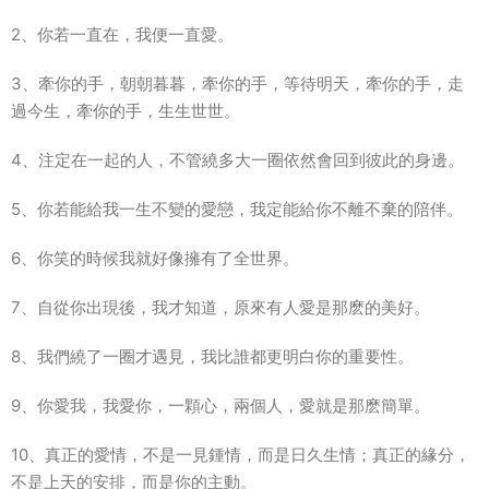
2、你若一直在，我便一直愛。
3、牽你的手，朝朝暮暮，牽你的手，等待明天，牽你的手，走
過今生，牽你的手，生生世世。
4、注定在一起的人，不管繞多大一圈依然會回到彼此的身邊。
5、你若能給我一生不變的愛戀，我定能給你不離不棄的陪伴。
6、你笑的時候我就好像擁有了全世界。
7、自從你出現後，我才知道，原來有人愛是那麽的美好。
8、我們繞了一圈才遇見，我比誰都更明白你的重要性。
9、你愛我，我愛你，一顆心，兩個人，愛就是那麽簡單。
10、真正的愛情，不是一見鍾情，而是日久生情；真正的緣分，
不是上天的安排，而是你的主動。