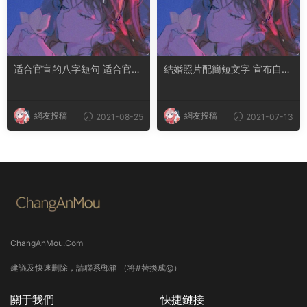
适合官宣的八字短句 适合官宣
結婚照片配簡短文字 宣布自己
的句子簡短
領證的句子
網友投稿
網友投稿
2021-08-25
2021-07-13
ChangAnMou.Com
建議及快速删除，請聯系郵箱 （将#替換成@）
關于我們
快捷鏈接