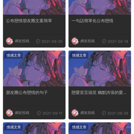
公布戀情朋友圈文案簡單
一句話簡單化公布戀情
網友投稿
網友投稿
2021-09-20
2021-09-18
情感文章
情感文章
朋友圈公布戀情的句子
戀愛宣言搞笑 幽默誇張的愛情
宣言
網友投稿
網友投稿
2021-09-11
2021-08-26
情感文章
情感文章