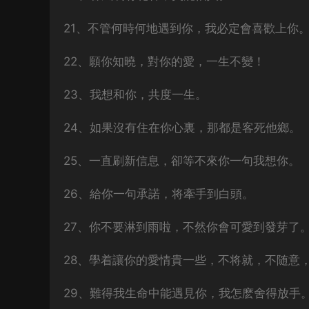
21、不管何時何地遇到你，我必定會喜歡上你
22、願你知曉，對你的愛，一生不變！
23、我想和你，共度一生。
24、如果沒有住在你心裏，那都是客死他鄉。
25、一直刷新信息，卻等不來你一句我想你。
26、給你一句承諾，将牽手到白頭。
27、你不要淋到雨啦，不然你會可愛到發芽了
28、學着讓你的愛情貴一些，不将就，不随意
29、難得我生命中能遇見你，我怎麽舍得放手