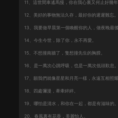
11、這世間車遙馬慢，你在我心裏又何止好幾
12、美好的事物無法久存，最好你的遲遲難忘
13、我要做早晨第一個喚醒你的人，做夜晚最
14、今生今世，除了你，永不再愛。
15、不想撞南牆了，隻想撞先生的胸膛。
16、是一萬次心跳呼吸，也是一萬次低頭歎息
17、願我們就像星星和月亮一樣，永遠互相照
18、四處彌漫，牽牽絆絆。
19、哪怕是清水，和你在一起，都是有滋味的
20、春風裏有花香，美麗怡人。