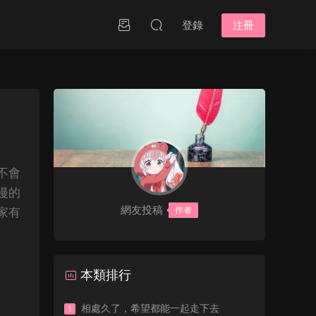
登錄
注冊
不會
漫的
網友投稿
作者
家有
本類排行
相處久了，希望都能一起走下去
1