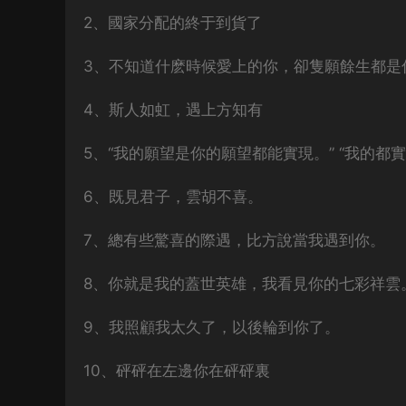
2、國家分配的終于到貨了
3、不知道什麽時候愛上的你，卻隻願餘生都是
4、斯人如虹，遇上方知有
5、“我的願望是你的願望都能實現。” “我的都
6、既見君子，雲胡不喜。
7、總有些驚喜的際遇，比方說當我遇到你。
8、你就是我的蓋世英雄，我看見你的七彩祥雲
9、我照顧我太久了，以後輪到你了。
10、砰砰在左邊你在砰砰裏