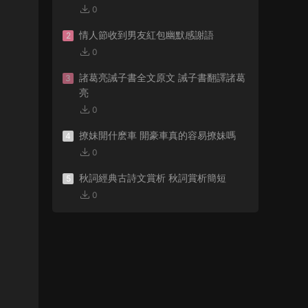
0
情人節收到男友紅包幽默感謝語
2
0
諸葛亮誡子書全文原文 誡子書翻譯諸葛
3
亮
0
撩妹開什麽車 開豪車真的容易撩妹嗎
4
0
秋詞經典古詩文賞析 秋詞賞析簡短
5
0