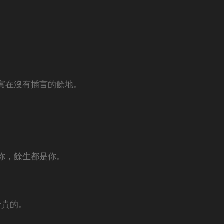
實在沒有插言的餘地。
你，餘生都是你。
珍貴的。