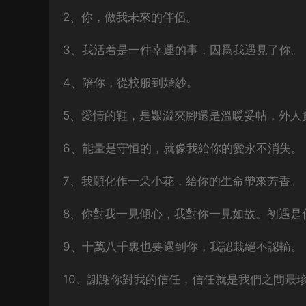
2、你，做我未來的伴侶。
3、我活着是一件幸運的事，因爲我遇見了你。
4、陪你，從校服到婚紗。
5、愛情的鞋，是艱澀夾腳還是溫暖妥帖，外人
6、能量是守恒的，就像我給你的愛永不消失。
7、我願化作一朵小花，給你的生命帶來芳香。
8、你對我一見傾心，我對你一見如故。初遇是
9、十萬八千裏也要遇到你，我認栽絕不認輸。
10、謝謝你對我的信任，信任就是我們之間最