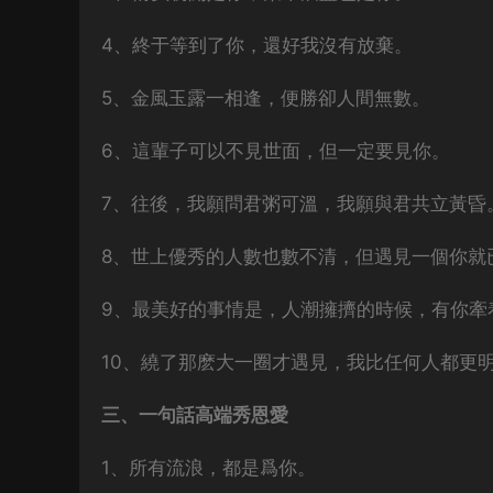
4、終于等到了你，還好我沒有放棄。
5、金風玉露一相逢，便勝卻人間無數。
6、這輩子可以不見世面，但一定要見你。
7、往後，我願問君粥可溫，我願與君共立黃昏
8、世上優秀的人數也數不清，但遇見一個你就
9、最美好的事情是，人潮擁擠的時候，有你牽
10、繞了那麽大一圈才遇見，我比任何人都更
三、一句話高端秀恩愛
1、所有流浪，都是爲你。