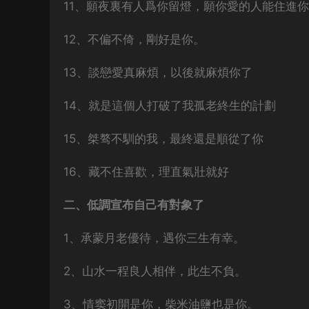
11、願夜裏有人爲你留燈，願你愛的人能住進
12、不偏不倚，剛好是你。
13、談戀愛真麻煩，以後就麻煩你了
14、就是這個人打破了我孤老終生的計劃
15、桀骜不馴的我，最終還是順從了你
16、藏不住喜歡，理直氣壯就好
二、低調宣布自己有對象了
1、承蒙月老優待，遇你三生有幸。
2、山水一程良人相伴，此生不負。
3、情窦初開是你，柴米油鹽也是你。