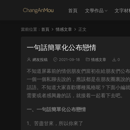
首頁
文學作品
文字材
當前位置：
首頁
情感文章
正文
一句話簡單化公布戀情
網友投稿
2021-09-18
情感文章
0
不知道屏幕前的情侶朋友們當初在給朋友們公
一個一個私聊去說的，應該都是在朋友圈裏說
話語。不知道大家喜歡哪種風格呢？下面小編
需要或者感興趣的話，就接着一起看下去吧。
一、一句話簡單化公布戀情
1、苦盡甘來，所以你來了