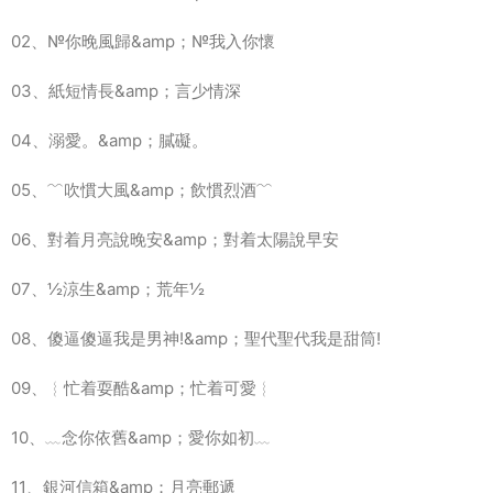
02、№你晚風歸&amp；№我入你懷
03、紙短情長&amp；言少情深
04、溺愛。&amp；膩礙。
05、﹌吹慣大風&amp；飲慣烈酒﹌
06、對着月亮說晚安&amp；對着太陽說早安
07、½涼生&amp；荒年½
08、傻逼傻逼我是男神!&amp；聖代聖代我是甜筒!
09、︴忙着耍酷&amp；忙着可愛︴
10、﹏念你依舊&amp；愛你如初﹏
11、銀河信箱&amp；月亮郵遞