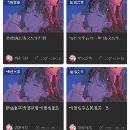
情感文章
情感文章
遊戲網名情侶名字配對
情侶名字超甜一對 情侶名字一
對簡潔
網友投稿
網友投稿
2021-09-26
2021-09-15
情感文章
情感文章
情侶名字情侶專用 情侶名配對
情侶名字古風唯美一對
網友投稿
網友投稿
2021-09-15
2021-09-11