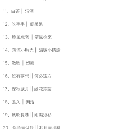
11、白茶 || 清酒
12、吃手手 || 癡呆呆
13、晚風叙舊 || 清風徐來
14、薄涼小時光 || 溫暖小情話
15、激吻 || 烈擁
16、沒有夢想 || 何必遠方
17、深秋歲月 || 縫花落葉
18、孤久 || 獨活
19、風吹長巷 || 雨濕短衫
20、你負責做飯 || 我負責搗亂