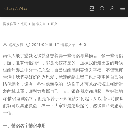
當前位置：
首頁
情感文章
正文
情侶名字情侶專用 情侶名配對
網友投稿
2021-09-15
情感文章
0
兩個人談了戀愛之後就會想着弄一些情侶專屬物品，像一些情侶
手辦，還有情侶物件，都是比較常見的，這樣我們走出去的時候
也能無形之中秀一把恩愛，自己也能感到喜悅與幸福。不僅現實
生活中我們要好好的秀恩愛，就連網絡上我們也是要更換自己的
情侶網名，還有一些情侶頭像的，這樣子才可以從根源上斬斷對
象的桃花運，讓對方隻屬自己一人。很多朋友都想起一對好聽的
cp情侶遊戲名字，但是卻苦于不知道該如何起，所以這個時候我
們就可以集思廣益，看一下大家都是怎麽起的，然後自己去思索
一個。
一、情侶名字情侶專用