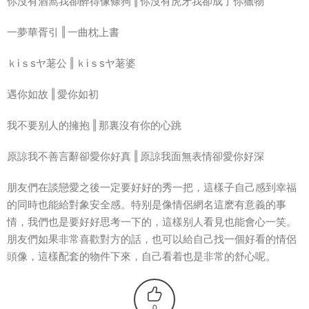
你沒有酒窩我卻醉得像條狗 ‖ 你沒有虎牙我卻成了你獵物
一夢華胥引 ‖ 一曲枕上書
ｋiｓsヤ荖公 ‖ ｋiｓsヤ荖婆
遇你如故 ‖ 愛你如初
我不要别人的擁抱 ‖ 那裏沒有你的心跳
原諒我不善言辭卻愛你好真 ‖ 原諒我面無表情卻愛你好深
朋友們在談戀愛之後一定要好好的秀一把，這樣子自己感到幸福
的同時也能給對象安全感。特别是像情侶網名這麽有意義的事
情，我們也是要好好思考一下的，這樣别人看見也能會心一笑。
朋友們如果非常喜歡對方的話，也可以給自己找一個好看的情侶
頭像，這樣配套的物件下來，自己看着也是非常的舒心呢。
0