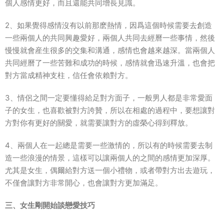
個人感情更好，而且還能共同增長見識。
2、如果覺得感情沒有以前那麽熱情，因爲這個時候需要去創造
一些兩個人的共同興趣愛好，兩個人共同去經曆一些事情，然後
慢慢就會産生很多的交集和溝通，感情也會越來越深。當兩個人
共同經曆了一些苦難和成功的時候，感情就會迅速升溫，也會把
對方當成精神支柱，信任會依賴對方。
3、情侶之間一定要懂得給足對方面子，一般男人都是非常愛面
子的女生，也喜歡被對方誇贊，所以在相處的過程中，要想讓對
方對你有更好的關愛，就需要讓對方的虛榮心得到釋放。
4、兩個人在一起總是需要一些激情的，所以有的時候需要去制
造一些浪漫的情景，這樣可以讓兩個人的之間的感情更加深厚。
尤其是女生，偶爾給對方送一個小禮物，或者帶對方出去遊玩，
不僅會讓對方非常開心，也會讓對方更加滿足。
三、女生剛開始談戀愛技巧