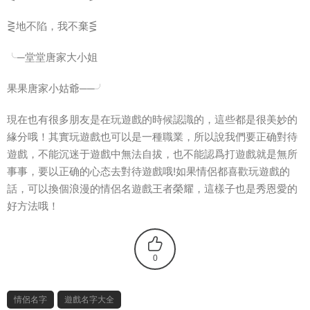
⋛地不陷，我不棄⋚
╰─堂堂唐家大小姐
果果唐家小姑爺──╯
現在也有很多朋友是在玩遊戲的時候認識的，這些都是很美妙的
緣分哦！其實玩遊戲也可以是一種職業，所以說我們要正确對待
遊戲，不能沉迷于遊戲中無法自拔，也不能認爲打遊戲就是無所
事事，要以正确的心态去對待遊戲哦!如果情侶都喜歡玩遊戲的
話，可以換個浪漫的情侶名遊戲
王者榮耀
，這樣子也是秀恩愛的
好方法哦！
0
情侶名字
遊戲名字大全