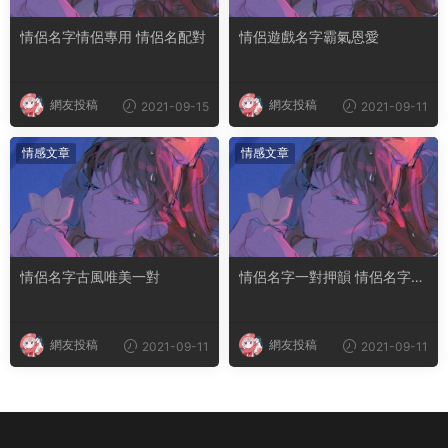
情侶名字情侶專用 情侶名配對
情侶遊戲名字霸氣恩愛
網友投稿
網友投稿
2021-09-15
2021-09-11
情感文章
情感文章
情侶名字古風唯美一對
情侶名字一對押韻 情侶名字簡
稱
網友投稿
網友投稿
2021-09-11
2021-09-11