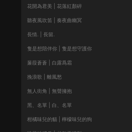
花開為君美 | 花落紅顏碎
聽夜風吹笛 | 奏夜曲幽冥
長情. | 長留.
隻是想陪伴你 | 隻是想守護你
蒹葭蒼蒼 | 白露爲霜
挽浪歌 | 離風愁
無人街角 | 無聲擁抱
黑、名單 | 白、名單
柑橘味兒的貓 | 檸檬味兒的狗