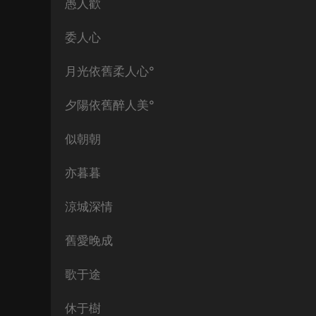
愚人歡
委人心
月光依舊柔人心°
夕陽依舊醉人美°
似朝朝
亦暮暮
涼城深情
舊愛晚成
歌于途
休于樹