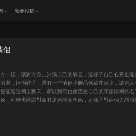
料
我要投稿
情侶
對方一樣，讓對方身上沾滿自己的氣息，這樣子自己心裏也能
侶服裝，情侶鞋子，還有一些情侶小飾品佩戴在身上，讓别人
們隻能通過網上聊天，所以我們也會更改自己的頭像與網絡名
對象，同時也能讓對象有足夠的安全感，這樣子對兩個人的感