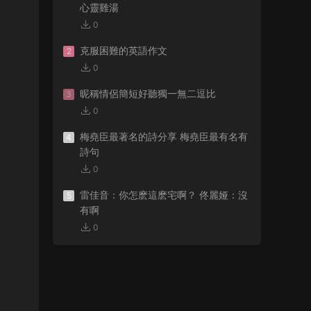
心靈雞湯
0
克服困難的英語作文
2
0
昵稱情侶簡短好聽獨一無二逗比
3
0
梅堯臣最著名的詩分享 梅堯臣最有名有
4
詩句
0
雷佳音：你怎麽這麽宅啊？ 佟麗娅：沒
5
有啊
0