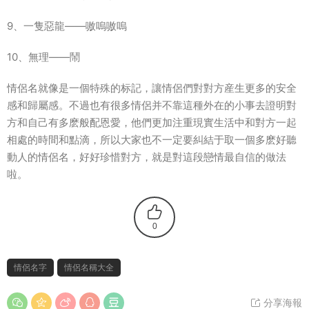
9、一隻惡龍——嗷嗚嗷嗚
10、無理——鬧
情侶名就像是一個特殊的标記，讓情侶們對對方産生更多的安全
感和歸屬感。不過也有很多情侶并不靠這種外在的小事去證明對
方和自己有多麽般配恩愛，他們更加注重現實生活中和對方一起
相處的時間和點滴，所以大家也不一定要糾結于取一個多麽好聽
動人的情侶名，好好珍惜對方，就是對這段戀情最自信的做法
啦。
0
情侶名字
情侶名稱大全
分享海報