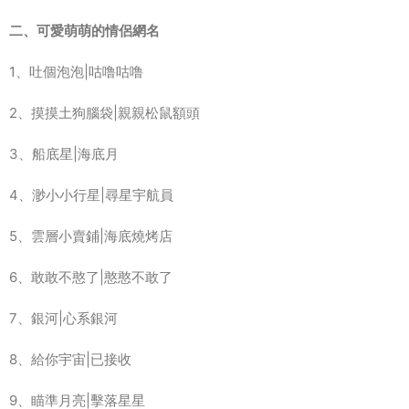
二、可愛萌萌的情侶網名
1、吐個泡泡|咕噜咕噜
2、摸摸土狗腦袋|親親松鼠額頭
3、船底星|海底月
4、渺小小行星|尋星宇航員
5、雲層小賣鋪|海底燒烤店
6、敢敢不憨了|憨憨不敢了
7、銀河|心系銀河
8、給你宇宙|已接收
9、瞄準月亮|擊落星星