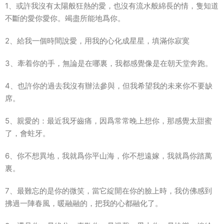
1、或許我沒有太陽般狂熱的愛，也沒有流水般綿長的情，隻知道
不斷的愛你愛你。竭盡所能地爲你。
2、給我一個時間說愛，用我的心化成星星，填滿你寂寞
3、牽着你的手，無論是在哪裏，我都感覺像是在朝天堂奔跑。
4、也許你的過去我沒有辦法參與，但我希望我的未來你不要缺
席。
5、親愛的：最近我牙齒痛，因爲常常晚上想你，那感覺太甜蜜
了，會蛀牙。
6、你不想異地，我就爲你平山海，你不想遠嫁，我就爲你踏萬
裏。
7、最難忘的是你的微笑，當它綻開在你的臉上時，我仿佛感到
拂過一陣春風，暖融融的，把我的心都融化了。