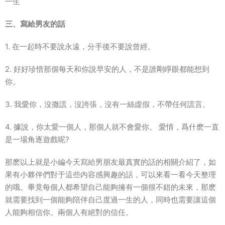
一生
三、寫給男友的話
1. 在一起時不要說永遠，分手後不要說曾經。
2. 好好珍惜那個每天和你說早安的人，不是誰剛睜眼都能想到
你。
3. 我愛你，沒撒謊，沒誇張，沒有一絲虛假，不帶任何謊言。
4. 據說，你太愛一個人，那個人就不會愛你。 愛情，爲什麽一直
是一場角逐遊戲呢?
那麽以上就是小編今天寫給男朋友最真實的話的相關介紹了，如
果有小夥伴們對于這些内容感興趣的話，可以來看一看今天整理
的哦。畢竟每個人都希望自己能夠擁有一個很不錯的未來，那麽
就需要找到一個能夠陪伴自己度過一生的人，同時也需要讓這個
人能夠相信你。兩個人有絕對的信任。