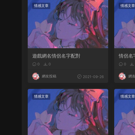
情感文章
情感文章
遊戲網名情侶名字配對
情侶名
簡潔
0
0
0
網友投稿
網
2021-09-26
情感文章
情感文章