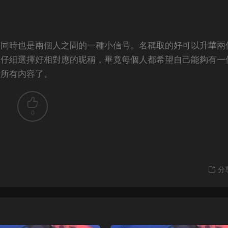
，同時也是兩個人之間的一種小信号。名稱取的好可以升華兩
真仔細選擇好相對應的昵稱，畢竟每個人都希望自己能夠有一
的所有内容了。
0
分