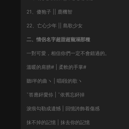
21、傻狍子 || 鹿機智
22、亡心少年 || 島歌少女
二、情侶名字超甜超寵溺那種
一對可愛，相信你們一定不會錯過的。
溫暖的肩膀# | 柔軟的手掌#
聽Ⅰ半的曲ヽ | 唱Ⅰ段的歌ヽ
ˇ答應鈈愛伱 | ˇ依舊忘鈈掉
淚痕勾勒成遺憾 | 回憶誇飾着傷感
抹不掉的記憶 | 抹去你的記憶