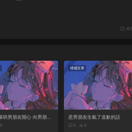
分
情感文章
幕哄男朋友開心 向男朋友
惹男朋友生氣了道歉的話
話可愛
0
0
0