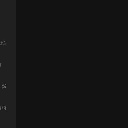
送他
道
，然
段時