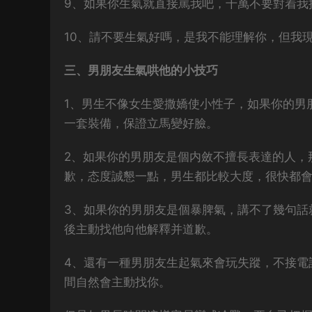
9、如果你生氣就直接罵我吧，千萬不要對着我
10、請不要生氣好嗎，是我不能理解你，但我
三、男朋友生氣哄他的小技巧
1、男生不像女生愛撒嬌使小性子，如果你的男
一套裝備，保證立馬變好臉。
2、如果你的男朋友是個内斂不擅長表達的人，
歉，态度誠懇一點，男生都比較大度，很快都
3、如果你的男朋友是個暴脾氣，講不了幾句話
後主動找他向他解釋并道歉。
4、還有一種男朋友生起氣來會玩失蹤，不接電
間自然會主動找你。