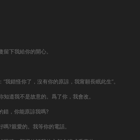
隻留下我給你的開心。
：“我錯怪你了，沒有你的原諒，我甯願長眠此生”。
你知道我不是故意的。爲了你，我會改。
的錯，你能原諒我嗎?
好嗎?親愛的。我等你的電話。