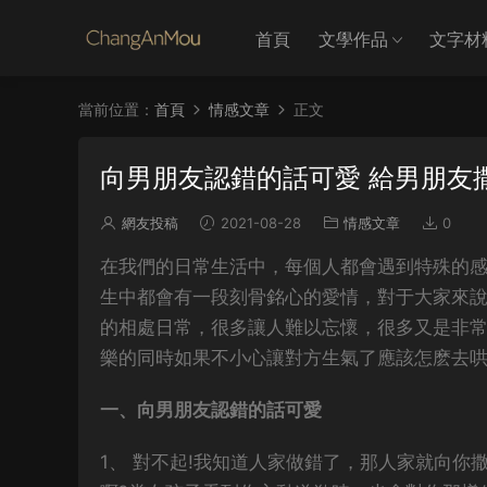
首頁
文學作品
文字材
當前位置：
首頁
情感文章
正文
向男朋友認錯的話可愛 給男朋友
網友投稿
2021-08-28
情感文章
0
在我們的日常生活中，每個人都會遇到特殊的
生中都會有一段刻骨銘心的愛情，對于大家來
的相處日常，很多讓人難以忘懷，很多又是非
樂的同時如果不小心讓對方生氣了應該怎麽去
一、向男朋友認錯的話可愛
1、 對不起!我知道人家做錯了，那人家就向