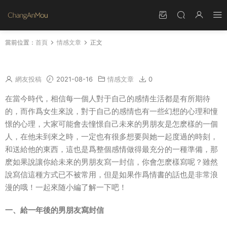
當前位置：
首頁
情感文章
正文
給一年後的男朋友寫封信
網友投稿
2021-08-16
情感文章
0
在當今時代，相信每一個人對于自己的感情生活都是有所期待
的，而作爲女生來說，對于自己的感情也有一些幻想的心理和憧
憬的心理，大家可能會去憧憬自己未來的男朋友是怎麽樣的一個
人，在他未到來之時，一定也有很多想要與她一起度過的時刻，
和送給他的東西，這也是爲整個感情做得最充分的一種準備，那
麽如果說讓你給未來的男朋友寫一封信，你會怎麽樣寫呢？雖然
說寫信這種方式已不被常用，但是如果作爲情書的話也是非常浪
漫的哦！一起來随小編了解一下吧！
一、給一年後的男朋友寫封信