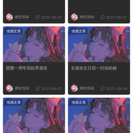
朋友的調皮情書
網友投稿
網友投稿
2021-09-07
2021-09-07
情感文章
情感文章
戀愛一周年寫給男朋友
女朋友生日寫一封信給她
網友投稿
網友投稿
2021-09-07
2021-09-06
情感文章
情感文章