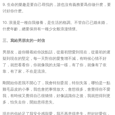
9. 生命的樂趣是要自己尋找的，誰也沒有義務要爲你做什麽，要
讨好你什麽。
10. 浪漫是一種自我修養，是生活的格調。不管自己已婚未婚，
什麽年齡，總要保持有一種少女般浪漫情懷。
三、寫給男朋友的一封信
男朋友，趁你睡着給你說點話，從最初戀愛到現在，從最初的遲
疑到現在的堅定，每一天對你的愛隻增不減，有時候心情不好
了，就想看看你，你就像我的太陽一樣，有了你，就像有了依
靠，有了家，不在是流浪。
剛開始你惹我不開心了，我會特别委屈，特别失落，哪怕是一點
雞毛蒜皮的小事，我也會把事情放大，會想很多，會覺得你不愛
我，有時候又覺得自己很矯情，好像認識你之後，我就想得到更
多，怕失去你，開始患得患失。
現在的你給足了我安全感與愛，我不再患得患失，想好好愛你，