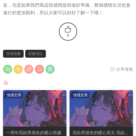
友，但是如果我們爲這段感情提前做好準備，整個感情生活也會
進行的更加順利，所以大家可以好好了解一下哦！
0
浪漫情書
甜蜜情話
分享海報
猜你喜歡
情感文章
情感文章
一周年寫給男朋友的暖心情書
寫給男朋友的暖心長文 寫給男