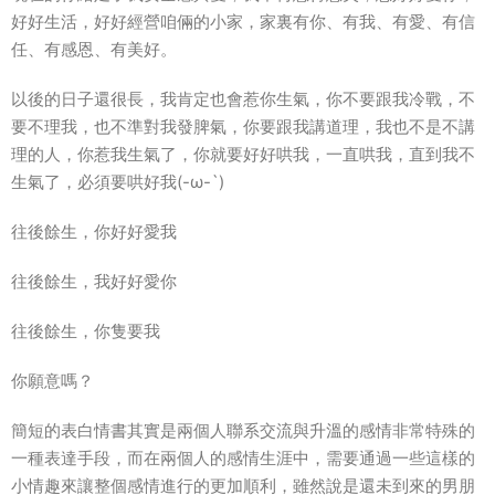
好好生活，好好經營咱倆的小家，家裏有你、有我、有愛、有信
任、有感恩、有美好。
以後的日子還很長，我肯定也會惹你生氣，你不要跟我冷戰，不
要不理我，也不準對我發脾氣，你要跟我講道理，我也不是不講
理的人，你惹我生氣了，你就要好好哄我，一直哄我，直到我不
生氣了，必須要哄好我(-ω-`)
往後餘生，你好好愛我
往後餘生，我好好愛你
往後餘生，你隻要我
你願意嗎？
簡短的表白情書其實是兩個人聯系交流與升溫的感情非常特殊的
一種表達手段，而在兩個人的感情生涯中，需要通過一些這樣的
小情趣來讓整個感情進行的更加順利，雖然說是還未到來的男朋