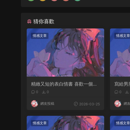
猜你喜歡
情感文章
情感文章
精緻又短的表白情書 喜歡一個人
寫給男
的表白語錄
0
0
0
網友投稿
網
2026-03-25
情感文章
情感文章