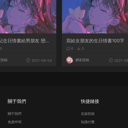
紀念日情書給男朋友 戀愛
寫給女朋友的生日情書100字
紀念日的文案
0
0
0
友投稿
網友投稿
2021-09-04
2021-08
關于我們
快捷鏈接
關于我們
在線投稿
免責申明
知識付費