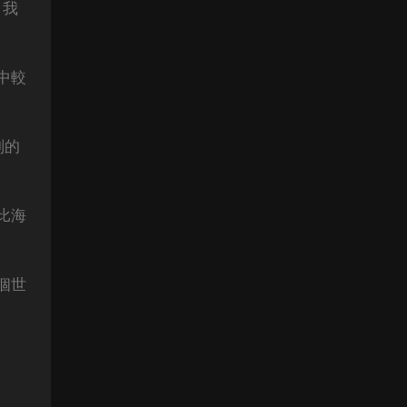
；我
中較
别的
比海
個世