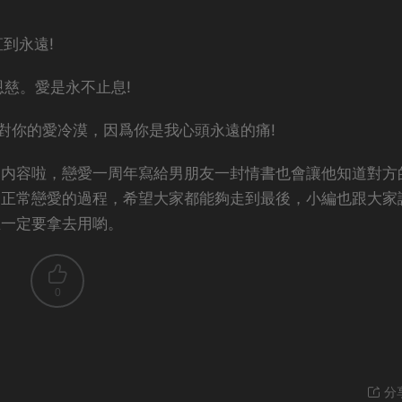
到永遠!
恩慈。愛是永不止息!
我對你的愛冷漠，因爲你是我心頭永遠的痛!
的内容啦，戀愛一周年寫給男朋友一封情書也會讓他知道對方
是正常戀愛的過程，希望大家都能夠走到最後，小編也跟大家
生一定要拿去用喲。
0
分