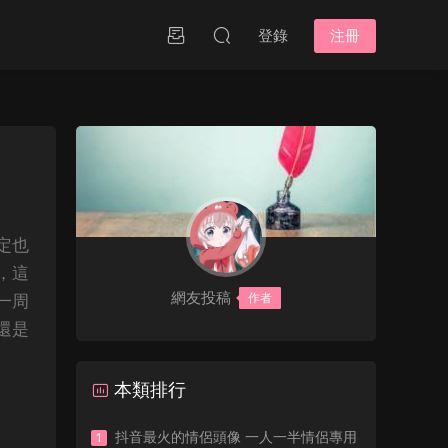
登錄
注冊
定也
，這
網友投稿
作者
一周
還是
本類排行
抖音最火的情侶頭像 一人一半情侶專用
1