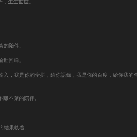
子，生生世世。
淡的陪伴。
前世回眸。
輸入，我是你的全拼，給你語錄，我是你的百度，給你我的
不離不棄的陪伴。
旳結果執着。