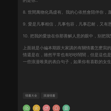
的是你..
8. 世間萬物化爲虛有。我的心依然會陪伴你，直
9. 愛是凡事相信，凡事包容，凡事忍耐，又有
10. 把我的愛放在你那善解人意的眼中，别把
上面就是小編本期跟大家講的有關情書怎麽寫
情還是在，雖然平常也有吵吵鬧鬧，但是這也
一些浪漫唯美的表白句子，如果你有喜歡的女
情書大全
浪漫情書