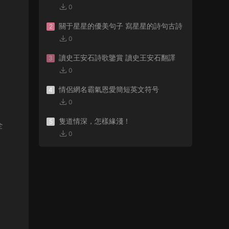
0
關于星星的優美句子 寫星星的詩句古詩
2
0
讀史王安石詩歌鑒賞 讀史王安石翻譯
3
0
情侶網名霸氣恩愛簡短英文符号
4
0
隻道情深，怎樣緣淺！
5
全
0