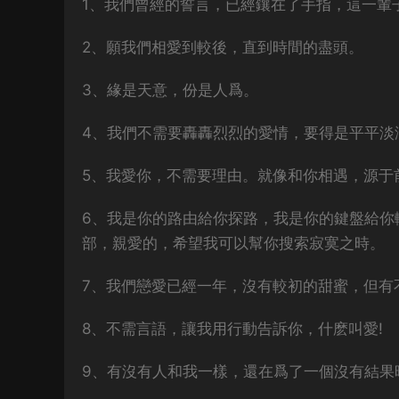
1、我們曾經的誓言，已經鑲在了手指，這一輩
2、願我們相愛到較後，直到時間的盡頭。
3、緣是天意，份是人爲。
4、我們不需要轟轟烈烈的愛情，要得是平平淡
5、我愛你，不需要理由。就像和你相遇，源于
6、我是你的路由給你探路，我是你的鍵盤給你
部，親愛的，希望我可以幫你搜索寂寞之時。
7、我們戀愛已經一年，沒有較初的甜蜜，但有
8、不需言語，讓我用行動告訴你，什麽叫愛!
9、有沒有人和我一樣，還在爲了一個沒有結果