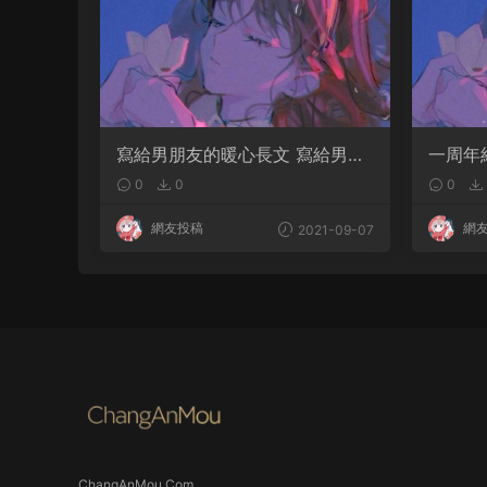
寫給男朋友的暖心長文 寫給男朋
一周年
友的調皮情書
一周年
0
0
0
網友投稿
網
2021-09-07
ChangAnMou.Com