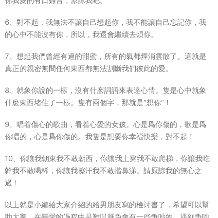
你我愛的有口難言，原諒我吧。
6、對不起，我無法不讓自己想起你，我不能讓自己忘記你，我
的心中不能沒有你，所以，我還會繼續去煩你。
7、想起我們曾經有過的甜蜜，所有的氣都煙消雲散了。這就是
真正的親密無間任何東西都無法割斷我們彼此的愛。
8、就象你說的一樣，沒有什麽詞語來表達心情。隻是心中就象
什麽東西堵住了一樣。隻有兩個字，那就是“想你”！
9、唱着傷心的歌曲，看着心愛的女孩。心是爲你傷的，歌是爲
你唱的，心是爲你傷的。我隻是想要你幸福快樂，對不起！
10、你讓我朝東我不敢朝西，你讓我上凳我不敢爬梯，你讓我吃
幹我不敢喝稀，你讓我擦汗我不敢揩鼻涕。請原諒我的無心之
過！
以上就是小編給大家介紹的給男朋友寫的檢讨書了，希望可以幫
助大家。在戀愛的過程中是難以避免會有一些争吵的，遇到争吵