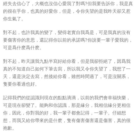
經失去信心了，大概也沒信心愛我了對嗎?但我要告訴你，我是真
的很在乎你，也真的好愛你，但是，令你失望的是我昨天卻又惹
你生氣了。
對不起，也許我真的變了，變得老實自我爲是，可是我真的沒有
要傷害你的意思，還記得你以前的承諾嗎?你說要一輩子愛我的，
可是爲什麽爲什麽。
對不起，昨天讓我九點半寫好給你看，但是我卻拒絕了，因爲我
真的不知道自己如何下筆去寫，所以我又令你失望了，我想了一
天，還是決定去寫，然後給你看，雖然時間過了，可是沒關系，
隻要你看過也好。
記得我們的從認識到現在的點點滴滴，以前的我們會幸福快樂，
可是現在卻變了。能夠和你認識，那是緣分，我相信緣分更相信
你，因此，你對我的好，我一輩子都會記得，一輩子。仔細想
想，而我又給你帶來的是什麽，隻有傷害傷害還是傷害，真的很
抱歉。