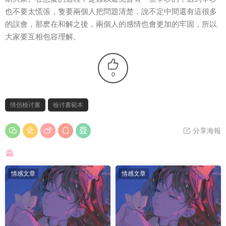
也不要太慌張，隻要兩個人把問題清楚，說不定中間還有這很多
的誤會，那麽在和解之後，兩個人的感情也會更加的牢固，所以
大家要互相包容理解。
0
情侶檢讨書
檢讨書範本
分享海報
猜你喜歡
情感文章
情感文章