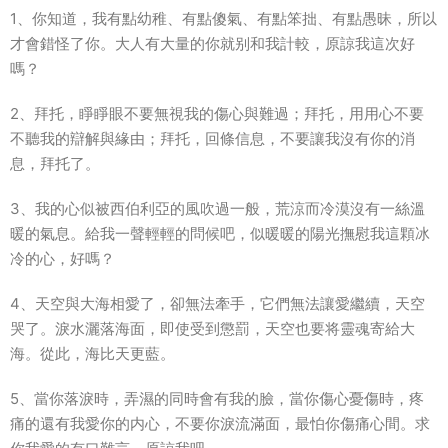
1、你知道，我有點幼稚、有點傻氣、有點笨拙、有點愚昧，所以
才會錯怪了你。大人有大量的你就别和我計較，原諒我這次好
嗎？
2、拜托，睜睜眼不要無視我的傷心與難過；拜托，用用心不要
不聽我的辯解與緣由；拜托，回條信息，不要讓我沒有你的消
息，拜托了。
3、我的心似被西伯利亞的風吹過一般，荒涼而冷漠沒有一絲溫
暖的氣息。給我一聲輕輕的問候吧，似暖暖的陽光撫慰我這顆冰
冷的心，好嗎？
4、天空與大海相愛了，卻無法牽手，它們無法讓愛繼續，天空
哭了。淚水灑落海面，即使受到懲罰，天空也要将靈魂寄給大
海。從此，海比天更藍。
5、當你落淚時，弄濕的同時會有我的臉，當你傷心憂傷時，疼
痛的還有我愛你的内心，不要你淚流滿面，最怕你傷痛心間。求