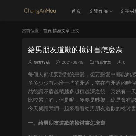
首頁
文學作品
文字材
當前位置：
首頁
情感文章
正文
給男朋友道歉的檢讨書怎麽寫
網友投稿
2021-08-18
情感文章
0
每個人都想要甜甜的戀愛，想要戀愛中都能夠
多多少少有那麽一些的矛盾，當在有矛盾的時
然後讓矛盾越積越多越積越深之後，突然有一
比較累了的，但是呢，隻要是吵架，總是會有
今天就讓我們一起來看看給男朋友道歉的檢讨
一、給男朋友道歉的檢讨書怎麽寫