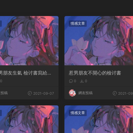
情感文章
男朋友生氣 檢讨書寫給男
惹男朋友不開心的檢讨書
0字
0
0
0
友投稿
網友投稿
2021-09-07
2021-09
情感文章