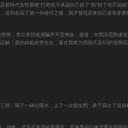
新時代女性那種“打死也不承認自己錯了”和“錯了也不認錯
書，直到在寫了第一份檢讨之後，我才發現原來自己是有多麽
的智商，拿出來招搖撞騙并不思悔改，最後，在我深思熟慮後
諒解！愛的帥氣的李先生，看在我努力用我不足65的智商寫
十三秒，喝了一杯白開水，上了一次衛生間，終于寫出了這份
貼、帥氣，是不可多得的男朋友，而身爲你以後老婆的我卻