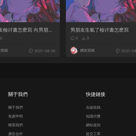
友檢讨書怎麽寫 向男朋友
男朋友生氣了檢讨書怎麽寫
反省書
0
0
0
友投稿
網友投稿
2021-08-26
2021-08
關于我們
快捷鏈接
關于我們
在線投稿
免責申明
知識付費
聯系我們
網站規則
廣告合作
提交工單