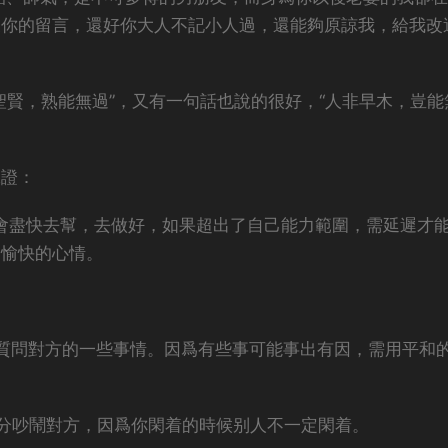
複你的留言，還好你大人不記小人過，還能夠原諒我，給我改
聖賢，熟能無過”，又有一句話也說的很好，“人非早木，豈能
保證：
會盡快去幫，去做好，如果超出了自己能力範圍，需延遲才
不愉快的心情。
質問對方的一些事情。因爲有些事可能事出有因，需用平和
分吵鬧對方，因爲你閑着的時候别人不一定閑着。