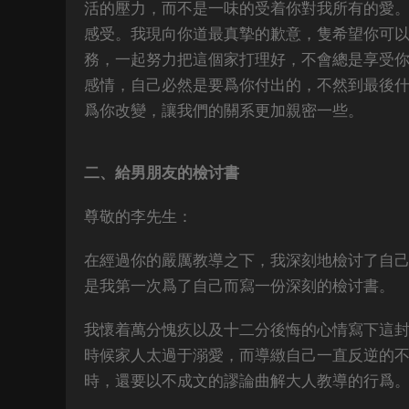
活的壓力，而不是一味的受着你對我所有的愛
感受。我現向你道最真摯的歉意，隻希望你可
務，一起努力把這個家打理好，不會總是享受
感情，自己必然是要爲你付出的，不然到最後
爲你改變，讓我們的關系更加親密一些。
二、給男朋友的檢讨書
尊敬的李先生：
在經過你的嚴厲教導之下，我深刻地檢讨了自
是我第一次爲了自己而寫一份深刻的檢讨書。
我懷着萬分愧疚以及十二分後悔的心情寫下這
時候家人太過于溺愛，而導緻自己一直反逆的
時，還要以不成文的謬論曲解大人教導的行爲