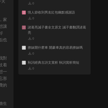
今天
0
情人節收到男友紅包幽默感謝語
2
0
，家
想讓
諸葛亮誡子書全文原文 誡子書翻譯諸葛
3
亮
好
0
點也
撩妹開什麽車 開豪車真的容易撩妹嗎
4
0
我對
秋詞經典古詩文賞析 秋詞賞析簡短
5
仗着
0
想一
忘形
費的
擔生