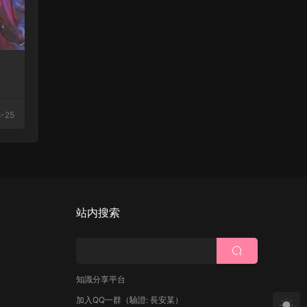
-25
站内搜索
知識分享平台
加入QQ一群
（驗證: 長安某）