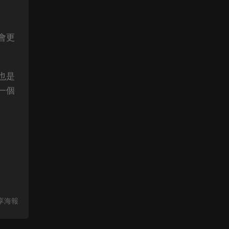
會更
也是
一個
享海報