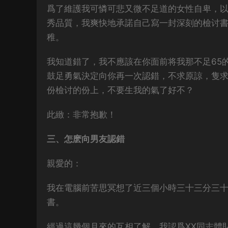
爲了維護我可憐可悲又微不足道的女性自卑，以及
秀品質，我爽快地承諾自己寫一封深刻的檢讨
稚。
我知道錯了，我不應該在你面前将我那不足65
鼓足勇氣決定向你再一次認錯，不求原諒，隻求
份檢讨的份上，不要生我的氣了好不？
此緻：非常抱歉！
三、怎麽向男友認錯
親愛的：
我在電腦前苦思冥想了近三個小時三十三分三
書。
經過這幾個月來的互相了解，我認爲XX同志體