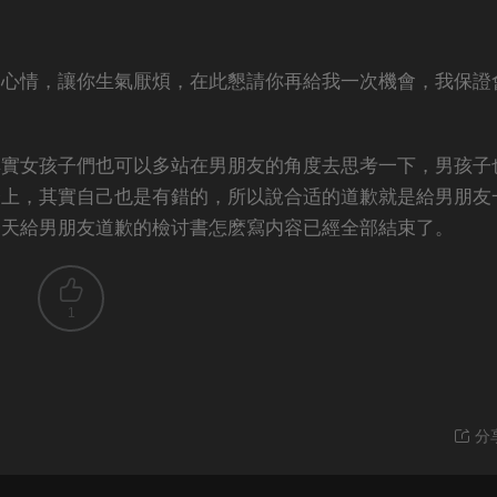
的心情，讓你生氣厭煩，在此懇請你再給我一次機會，我保證
其實女孩子們也可以多站在男朋友的角度去思考一下，男孩子
身上，其實自己也是有錯的，所以說合适的道歉就是給男朋友
今天給男朋友道歉的檢讨書怎麽寫内容已經全部結束了。
1
分