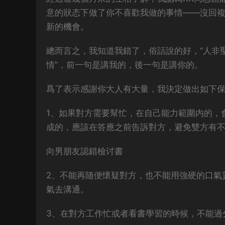
意的狀态下做了你不喜歡我做的事情——沒回
新的機會。
總而言之，我知道我錯了，俗話說的好，“人非
情”，前一句是講我的，後一句是講你的。
爲了表示感謝你大人有大量，我決定做出如下
1、如果對方需要幫忙，在自己能力範圍内的，
成的，應該在答應之前告訴對方，避免雙方有
向男朋友認錯檢讨書
2、不能再随便懷疑對方，也不能用強硬的口氣
氣去溝通。
3、在對方工作忙或者看書學習的時候，不能過