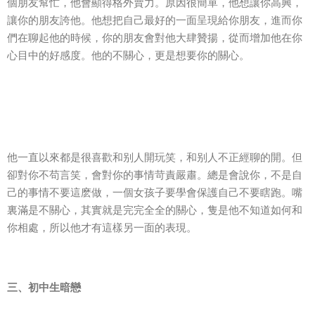
個朋友幫忙，他會顯得格外賣力。原因很簡單，他想讓你高興，
讓你的朋友誇他。他想把自己最好的一面呈現給你朋友，進而你
們在聊起他的時候，你的朋友會對他大肆贊揚，從而增加他在你
心目中的好感度。他的不關心，更是想要你的關心。
他一直以來都是很喜歡和别人開玩笑，和别人不正經聊的開。但
卻對你不苟言笑，會對你的事情苛責嚴肅。總是會說你，不是自
己的事情不要這麽做，一個女孩子要學會保護自己不要瞎跑。嘴
裏滿是不關心，其實就是完完全全的關心，隻是他不知道如何和
你相處，所以他才有這樣另一面的表現。
三、初中生暗戀