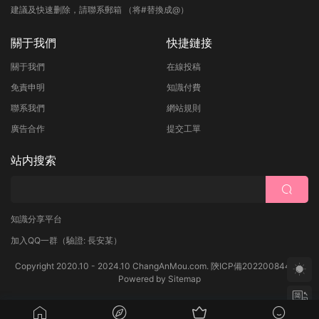
建議及快速删除，請聯系郵箱 （将#替換成@）
關于我們
快捷鏈接
關于我們
在線投稿
免責申明
知識付費
聯系我們
網站規則
廣告合作
提交工單
站内搜索
知識分享平台
加入QQ一群
（驗證: 長安某）
Copyright 2020.10 - 2024.10 ChangAnMou.com.
陝ICP備2022008444号
Powered by
Sitemap