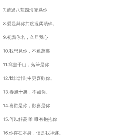
7.踏過八荒四海隻爲你
8.愛是與你共度溫柔瑣碎。
9.初識你名，久居我心
10.我想見你，不遠萬裏
11.寫盡千山，落筆是你
12.我比計劃中更喜歡你。
13.春風十裏，不如你。
14.喜歡是你，歡喜是你
15.何以解憂 唯 唯有抱抱你
16.你存在本身，便是我神迹。