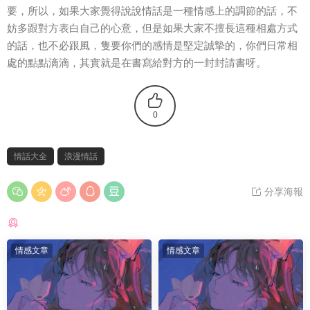
要，所以，如果大家覺得說說情話是一種情感上的調節的話，不
妨多跟對方表白自己的心意，但是如果大家不擅長這種相處方式
的話，也不必跟風，隻要你們的感情是堅定誠摯的，你們日常相
處的點點滴滴，其實就是在書寫給對方的一封封請書呀。
0
情話大全
浪漫情話
分享海報
猜你喜歡
情感文章
情感文章