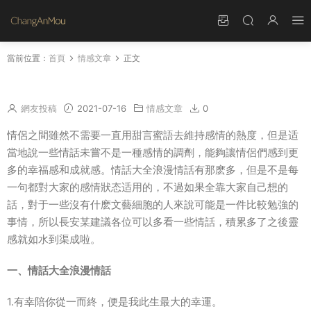
當前位置：
首頁
情感文章
正文
情話大全浪漫情話 情話短句
網友投稿
2021-07-16
情感文章
0
情侶之間雖然不需要一直用甜言蜜語去維持感情的熱度，但是适
當地說一些情話未嘗不是一種感情的調劑，能夠讓情侶們感到更
多的幸福感和成就感。情話大全浪漫情話有那麽多，但是不是每
一句都對大家的感情狀态适用的，不過如果全靠大家自己想的
話，對于一些沒有什麽文藝細胞的人來說可能是一件比較勉強的
事情，所以長安某建議各位可以多看一些情話，積累多了之後靈
感就如水到渠成啦。
一、情話大全浪漫情話
1.有幸陪你從一而終，便是我此生最大的幸運。