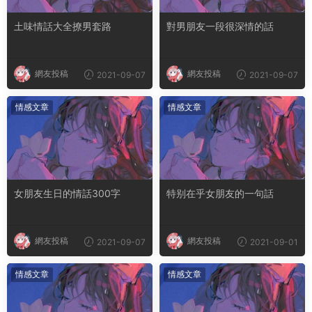
土味情話大全撩男套路
對男朋友一段很深情的話
網友投稿
網友投稿
2021-09-07
2021-09-07
情感文章
情感文章
女朋友生日的情話300字
特别在乎女朋友的一句話
網友投稿
網友投稿
2021-09-07
2021-09-01
情感文章
情感文章