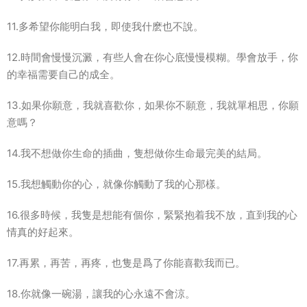
11.多希望你能明白我，即使我什麽也不說。
12.時間會慢慢沉澱，有些人會在你心底慢慢模糊。學會放手，你
的幸福需要自己的成全。
13.如果你願意，我就喜歡你，如果你不願意，我就單相思，你願
意嗎？
14.我不想做你生命的插曲，隻想做你生命最完美的結局。
15.我想觸動你的心，就像你觸動了我的心那樣。
16.很多時候，我隻是想能有個你，緊緊抱着我不放，直到我的心
情真的好起來。
17.再累，再苦，再疼，也隻是爲了你能喜歡我而已。
18.你就像一碗湯，讓我的心永遠不會涼。