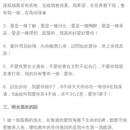
讓我感覺若有若無，這樣我會很累。我希望，全世界都下雨，隻
有我一個，在爲你撐傘
3、愛是一種了解，愛是一種付出，愛是一種陶醉，愛是一種承
諾，愛是一種理想，親愛的，我真的好愛好愛你！
4、窗外雪花紛飛，向你敞開心扉，試問如此愛你，世上舍我其
誰！
5、不愛你實在太過份，不愛你實在太對不起自己，不愛你我朋
友會打我，我的目标隻有一個：愛你。
6、話告訴你，我愛你很9了，8不得天天和你在一将你6在我身
邊，5論如何我愛你至4不渝，決不3心2意，愛你1輩子！
三、哄女朋友的話
1. 做一個孤獨的漁夫，在無邊的愛情海撒下生命的E網，默默守候
那條美人魚，哪怕萬年的等待換回的是我今生第一滴眼淚。