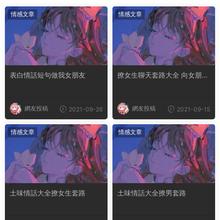
情感文章
情感文章
表白情話短句做我女朋友
撩女生聊天套路大全 向女朋友
表白的情話
網友投稿
網友投稿
2021-09-26
2021-09-15
情感文章
情感文章
土味情話大全撩女生套路
土味情話大全撩男套路