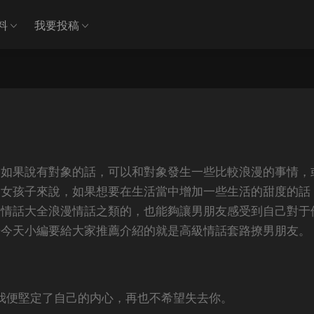
料
我要投稿
的如果說有對象的話，可以和對象發生一些比較浪漫的事情，
爲女孩子來說，如果想要在生活當中增加一些生活的甜度的話
的情話大全浪漫情話之類的，也能夠讓男朋友感受到自己對于
覺今天小編要給大家推薦介紹的就是高級情話套路撩男朋友。
我便堅定了自己的内心，再也不希望失去你。