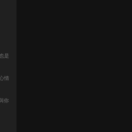
也是
心情
與你