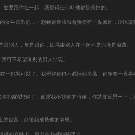
，隻要跟你在一起，我覺得任何時候都是美好的。
别的女生喜歡你，一想到這裏我就會覺得有一點嫉妒，所以讓
是跟别人，隻是跟你，因爲跟别人在一起不是浪漫是浪費。
，我可不希望有别的男人出現。
我在一起就可以了。我覺得你也不必情商多高，你隻要一直喜
特别特别的想你了，而當我不找你的時候，你就要反思一下，
上的首富，然後我成爲他的老婆。
婚禮的喜帖上，還是在葬禮的墓碑上。