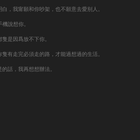
裏明白，我甯願和你吵架，也不願意去愛别人。
手機說想你。
都隻是因爲放不下你。
，你隻有走完必須走的路，才能過想過的生活。
是的話，我再想想辦法。