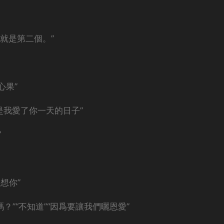
我就是第二個。”
心果”
“是我愛了你一天的日子”
”
想你”
？”“不知道”“因爲要讓我們曬恩愛”