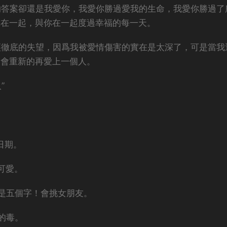
的答案卻還是我愛你，我愛你勝過愛我的生命，我愛你勝過了
你在一起，與你在一起度過幸福的每一天。
經徹底的失望，因爲我被愛情傷害的實在是太深了，可是當我
還會重新的再愛上一個人。
”
日期。
可愛。
是五個字！會挑女朋友。
的毒。