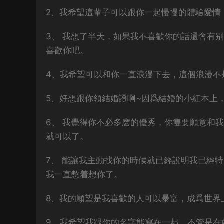
2、我希望這輩子可以跟你一起慢慢的體驗愛情
3、 我想了半天，如果我不喜歡你的話還會有
喜歡你吧。
4、我希望可以和你一直浪漫下去，這個浪漫不
5、好想跟你領結婚證啊~因爲結婚的小紅本上
6、 我覺得你不必多麽的優秀，你隻要願意和
就可以了。
7、 能讓我主動找你的時候就已經說明我已經
我一直憋着想你了。
8、我的願望是我喜歡的人可以暴富，成爲世界
9、我希望我跟你的名字能寫在一起，不管是在