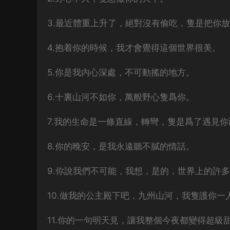
3.最近體重上升了，絕對沒有偷吃，隻是把你
4.抱着你的時候，我才會覺得這個世界很美。
5.你是我内心深處，不可動搖的地方。
6.十裏山河不如你，萬般野心隻爲你。
7.我的生命是一條直線，轉彎，隻是爲了遇見你
8.你的晚安，是我永遠聽不膩的情話。
9.你說我們不可能，我想，是的，世界上的許
10.做我的公主殿下吧，九州山河，我隻護你一
11.你的一句明天見，讓我整個今夜都變得超級