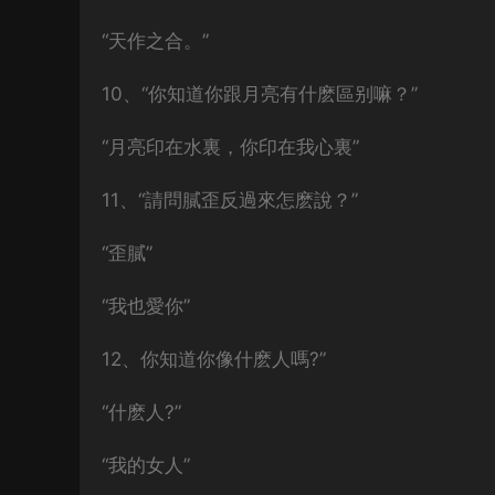
“天作之合。”
10、“你知道你跟月亮有什麽區别嘛？”
“月亮印在水裏，你印在我心裏”
11、“請問膩歪反過來怎麽說？”
“歪膩”
“我也愛你”
12、你知道你像什麽人嗎?”
“什麽人?”
“我的女人”