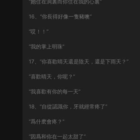
“她住在洞裏而你住在我的心裏”
16、“你長得好像一隻豬噢”
“哎！！”
“我的掌上明珠”
17、“你喜歡晴天還是陰天，還是下雨天？”
“喜歡晴天，你呢？”
“我喜歡有你的每一天”
18、“自從認識你，牙就經常疼了”
“爲什麽會疼？”
“因爲和你在一起太甜了”