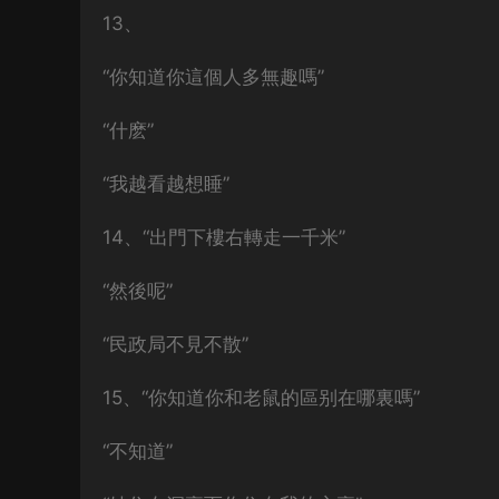
13、
“你知道你這個人多無趣嗎”
“什麽”
“我越看越想睡”
14、“出門下樓右轉走一千米”
“然後呢”
“民政局不見不散”
15、“你知道你和老鼠的區别在哪裏嗎”
“不知道”