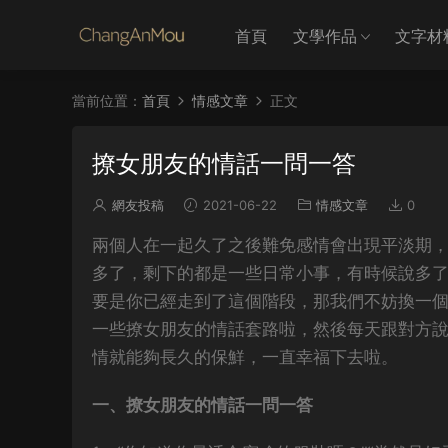
首頁
文學作品
文字材
當前位置：
首頁
情感文章
正文
撩女朋友的情話一問一答
網友投稿
2021-06-22
情感文章
0
兩個人在一起久了之後難免感情會出現平淡期
多了，剩下的都是一些日常小事，有時候說多
要是你已經走到了這個階段，那我們不妨換一
一些撩女朋友的情話套路啦，然後每天跟對方
情就能夠長久的保鮮，一直幸福下去啦。
一、
撩女朋友的情話一問一答