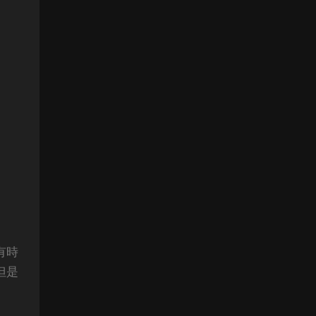
有時
但是