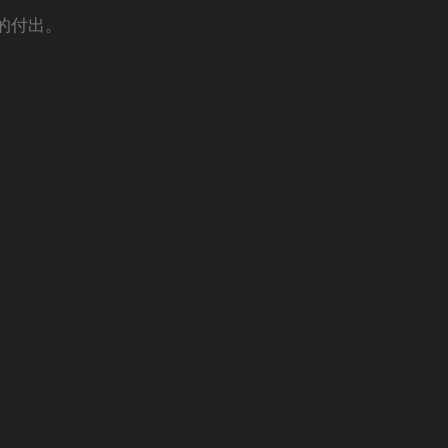
的付出。
。