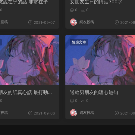
友說在乎的話 非常在乎女
女朋友生日的情話300字
句子
0
0
0
友投稿
網友投稿
2021-09-07
2021-09
情感文章
朋友的話真心話 最打動女
送給男朋友的暖心短句
真心話
0
0
0
友投稿
網友投稿
2021-09-06
2021-09