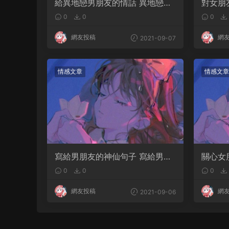
給異地戀男朋友的情話 異地戀給
對女朋
男友暖心的話
朋友的
0
0
0
網友投稿
網
2021-09-07
情感文章
情感文章
寫給男朋友的神仙句子 寫給男朋
關心女
友最暖心的話
朋友的
0
0
0
網友投稿
網
2021-09-06