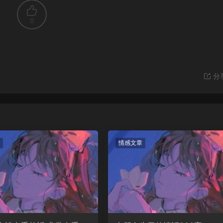
0
分
情感文章