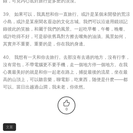
錄，可見内心底對旅行是多麽的淡漠。
39、 如果可以，我真想和你一直旅行。或許是某個未開發的荒涼
小島，或許是某座聞名遐迩的文化古城。我們可以沿途用鏡頭記
錄彼此的笑臉，和屬于我們的風景。一起吃早餐，午餐，晚餐。
或許吃得不好，可是卻依舊爲對方擦去嘴角的油漬。風景如何，
其實并不重要。重要的是，你在我的身邊。
40、 我想有一天和你去旅行。去那沒有去過的地方，沒有行李，
沒有背包，不帶電腦更不要手機，走一個地方停一個地方。在我
心裏最美好的就是和你一起老在路上，捕捉最後的流星，坐在最
高的山頂上，可以聽音樂，聊電影，吃東西，随便是什麽——都
可以。當日出越過山澗，我未老，你依然。
0
文案