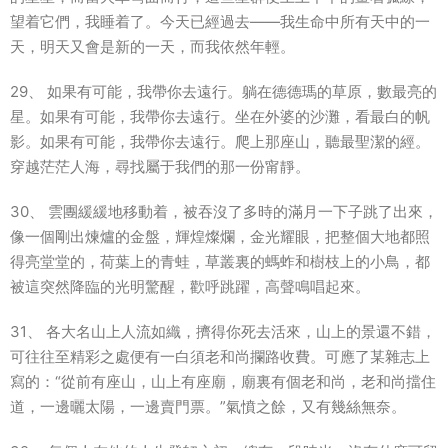
望着它們，我睡着了。今天已經過去——我生命中所有天中的一
天，明天又會是新的一天，而我依然年輕。
29、 如果有可能，我帶你去遠行。躺在德德瑪的草原，數最亮的
星。如果有可能，我帶你去遠行。坐在外婆的沙灘，看最白的帆
影。如果有可能，我帶你去遠行。爬上那座山，聽最聖潔的經。
穿越茫茫人海，尋找屬于我們的那一份甯靜。
30、 雲團緩緩地移動着，被吞沒了多時的滿月一下子跳了出來，
像一個剛出煉爐的金盤，輝煌燦爛，金光耀眼，把整個大地都照
得亮堂堂的，荷葉上的青蛙，草叢裏的螞蚱和樹枝上的小鳥，都
被這突然降臨的光明驚醒，歡呼跳躍，高聲鳴唱起來。
31、 各大名山上人流如織，擠得你死去活來，山上的景還不錯，
可往往至精彩之處便有一白須老和尚攔路收費。可應了某雜志上
寫的：“從前有座山，山上有座廟，廟裏有個老和尚，老和尚擋住
道，一邊曬太陽，一邊賣門票。”氣憤之餘，又有幾絲無奈。