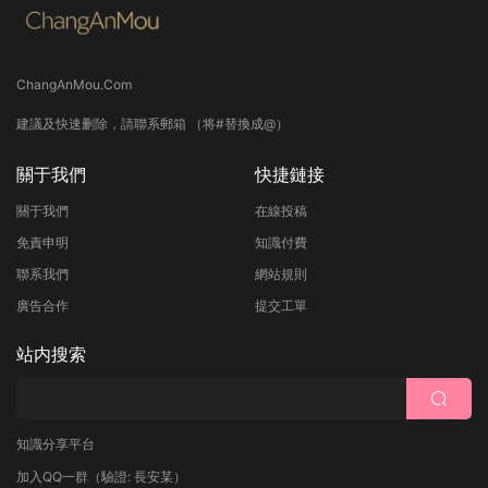
ChangAnMou.Com
建議及快速删除，請聯系郵箱 （将#替換成@）
關于我們
快捷鏈接
關于我們
在線投稿
免責申明
知識付費
聯系我們
網站規則
廣告合作
提交工單
站内搜索
知識分享平台
加入QQ一群
（驗證: 長安某）