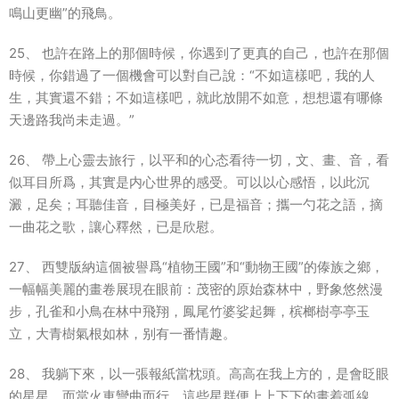
鳴山更幽”的飛鳥。
25、 也許在路上的那個時候，你遇到了更真的自己，也許在那個
時候，你錯過了一個機會可以對自己說：“不如這樣吧，我的人
生，其實還不錯；不如這樣吧，就此放開不如意，想想還有哪條
天邊路我尚未走過。”
26、 帶上心靈去旅行，以平和的心态看待一切，文、畫、音，看
似耳目所爲，其實是内心世界的感受。可以以心感悟，以此沉
澱，足矣；耳聽佳音，目極美好，已是福音；攜一勺花之語，摘
一曲花之歌，讓心釋然，已是欣慰。
27、 西雙版納這個被譽爲“植物王國”和“動物王國”的傣族之鄉，
一幅幅美麗的畫卷展現在眼前：茂密的原始森林中，野象悠然漫
步，孔雀和小鳥在林中飛翔，鳳尾竹婆娑起舞，槟榔樹亭亭玉
立，大青樹氣根如林，别有一番情趣。
28、 我躺下來，以一張報紙當枕頭。高高在我上方的，是會眨眼
的星星，而當火車彎曲而行，這些星群便上上下下的畫着弧線，