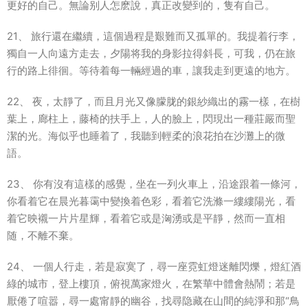
更好的自己。無論别人怎麽說，真正改變到的，隻有自己。
21、 旅行還在繼續，這個過程是艱難而又孤單的。我提着行李，
獨自一人向遠方走去，夕陽将我的身影拉得斜長，可我，仍在旅
行的路上徘徊。等待着每一輛經過的車，讓我走到更遠的地方。
22、 夜，太靜了，而且月光又像朦胧的銀紗織出的霧一樣，在樹
葉上，廊柱上，藤椅的扶手上，人的臉上，閃現出一種莊嚴而聖
潔的光。海似乎也睡着了，我聽到輕柔的浪花拍在沙灘上的微
語。
23、 你有沒有這樣的感覺，坐在一列火車上，沿途跟着一條河，
你看着它在晨光暮霭中變換着色彩，看着它洗滌一縷縷陽光，看
着它映襯一片片星輝，看着它或是洶湧或是平靜，然而一直相
随，不離不棄。
24、 一個人行走，若是寂寞了，尋一座霓虹燈迷離閃爍，燈紅酒
綠的城市，登上樓頂，俯視萬家燈火，在繁華中體會熱鬧；若是
厭倦了喧嚣，尋一處甯靜的幽谷，找尋隐藏在山間的純淨和那“鳥