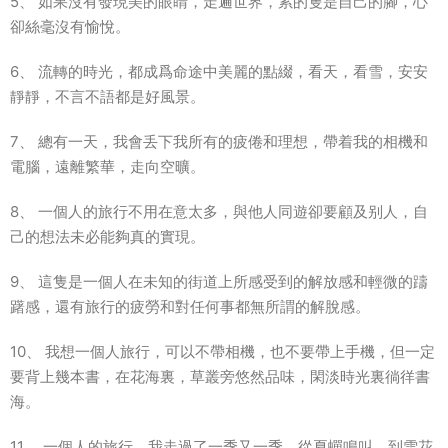
5、 如果沒有發現美的眼睛，走遍世界，累的隻是自己的腳，心
卻絲毫沒有愉悅。
6、 流轉的時光，都成爲命途中美麗的點綴，看天，看雪，安安
靜靜，不言不語都是好風景。
7、 總有一天，我會丢下我所有的疲倦和理想，帶着我的相機和
電腦，遠離繁華，走向空曠。
8、 一個人的旅行不用在意太多，與他人同遊卻要顧及别人，自
己的想法未必能夠真的實現。
9、 這隻是一個人在未知的街道上所感受到的解放感和輕微的躊
躇感，還有旅行的疲勞和對任何事都無所謂的解脫感。
10、 我想一個人旅行，可以不帶相機，也不要帶上手機，但一定
要背上幾本書，在花海裏，草叢旁悠然品味，閑淡時光裏徜徉書
海。
11、 一個人的旅行，我走過了一季又一季，從夏蟬鳴叫，到雪花