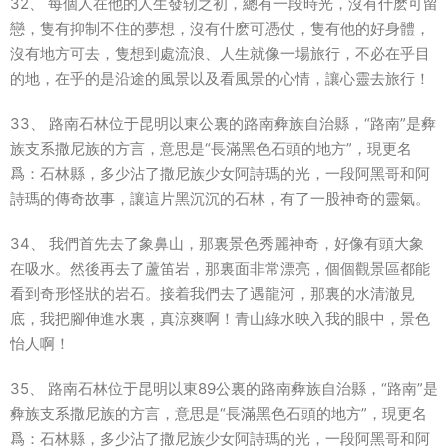
32、 每個人在他的人生發轫之初，總有一段時光，沒有什麽可留
戀，隻有抑制不住的夢想，沒有什麽可憑仗，隻有他的好身體，
沒有地方可去，隻想到處流浪、人生就像一場旅行，不必在乎目
的地，在乎的是沿途的風景以及看風景的心情，讓心靈去旅行！
33、 路南石林位于昆明以東公裏的路南彜族自治縣，“路南”是彜
族支系撒尼族的方言，意思是“長滿黑色石頭的地方”，現更名
爲：石林縣，多少沾了撒尼族少女阿詩瑪的光，一段阿黑哥和阿
詩瑪的傳奇故事，讓這片黑沉沉的石林，有了一股神奇的靈氣。
34、 我們首先去了象鼻山，那裏景色秀麗神奇，好像有頭大象
在吸水。然後再去了蘆笛岩，那裏面非常漂亮，個個觀景區都能
看到奇形怪狀的岩石。接着我們去了遇龍河，那裏的水清澈見
底，我把腳伸進水裏，真涼爽啊！青山綠水映入我的眼中，景色
怡人啊！
35、 路南石林位于昆明以東89公裏的路南彜族自治縣，“路南”是
彜族支系撒尼族的方言，意思是“長滿黑色石頭的地方”，現更名
爲：石林縣，多少沾了撒尼族少女阿詩瑪的光，一段阿黑哥和阿