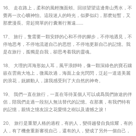
16、 走在路上，柔和的風輕撫面頰。回頭望望這邊青山秀水，不
覺再一次心曠神怡。這段迷人的時光，似夢似幻，那麽短暫，又
那麽漫長。背起簡單的行囊漸行漸遠……
17、 旅行，隻需要一顆安靜的心和不停的腳步，不停地遇見，不
停地思考，不停地流逝自己的思想，不停地更新自己的記憶。我
是在旅行，孤獨是自我，卻思考着我的靈魂。
18、 大理的洱海形如人耳，風平浪靜時，像一顆深綠色的寶石鑲
嵌在雲南大地上，微風吹過，海面上金光閃閃，泛起一道道美麗
的浪花，妩媚動人，讓我感受到了大自然的神奇。
19、 我們一直在旅行，一直在等待某個人可以成爲我們旅途的伴
侶，陪我們走過一段别人無法替代的記憶。在那裏，有我們特有
的記憶，親情之憶友誼之花愛情之樹以及遺憾之淚！
20、 旅行是重塑人格的過程，有的人，變得越發自負炫耀，有的
人，有了機會重新審視自己，還有的人，變成了另外一個自己，