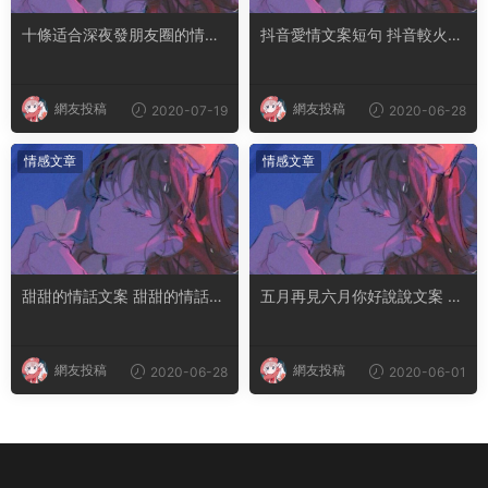
十條适合深夜發朋友圈的情話
抖音愛情文案短句 抖音較火愛
文案，建議收藏
情說說短句
網友投稿
網友投稿
2020-07-19
2020-06-28
情感文章
情感文章
甜甜的情話文案 甜甜的情話文
五月再見六月你好說說文案 六
案長句
月你好勵志句子簡短
網友投稿
網友投稿
2020-06-28
2020-06-01