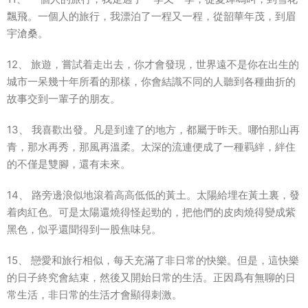
飄飛。一個人的旅行，我漂泊了一程又一程，從韶華年茂，到眉
宇滄桑。
12、 旅遊，嘗試着走出去，你才會發現，世界遠不是你在出生的
城市一呆幾十年所看的那樣，你會結識不同的人聽到各種曲折的
故事交到一輩子的朋友。
13、 我喜歡出發。凡是到達了的地方，都屬于昨天。哪怕那山再
青，那水再秀，那風再溫柔。太深的流連便成了一種羁絆，絆住
的不僅是雙腳，還有未來。
14、 路旁邊浪似地滾着高高低低的黃土。太陽給埋在黃土裏，發
着肉紅色。可是太陽還燒得怪起勁的，把他們的皮肉燒得變成紫
黑色，似乎還聞得到一股焦味兒。
15、 戀愛和旅行相似，每天充滿了非日常的快樂。但是，這快樂
的日子終究會結束，然後又開始日常的生活。正因爲有無聊的日
常生活，非日常的生活才會顯得刺激。