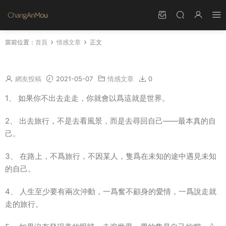
當前位置：
首頁
情感文章
正文
适合出去玩發的文案 旅遊發朋友圈的句子
網友投稿
2021-05-07
情感文章
0
1、 如果你不出去走走，你就會以爲這就是世界。
2、 出去旅行，不是去看風景，而是去尋回自己——最本真的自
己。
3、 在路上，不爲旅行，不因某人，隻爲在未知的途中遇見未知
的自己。
4、 人生至少要有兩次沖動，一爲奮不顧身的愛情，一爲說走就
走的旅行。