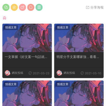
分享海報
猜你喜歡
情感文章
情感文章
一文掌握《好文案一句話就夠
明星分手文案哪家強，看看誰
了》77種寫作技巧
才是公關大師
網友投稿
網友投稿
2021-05-23
2021-05-10
情感文章
情感文章