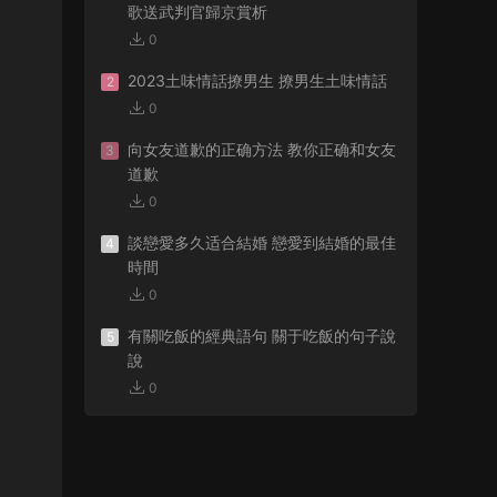
歌送武判官歸京賞析
0
2023土味情話撩男生 撩男生土味情話
2
0
向女友道歉的正确方法 教你正确和女友
3
道歉
0
談戀愛多久适合結婚 戀愛到結婚的最佳
4
時間
0
有關吃飯的經典語句 關于吃飯的句子說
5
說
0