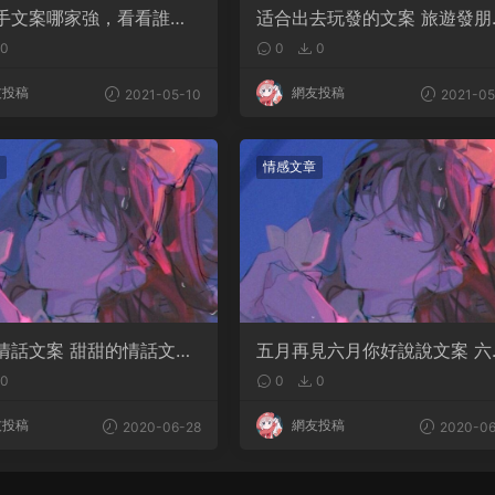
手文案哪家強，看看誰才
适合出去玩發的文案 旅遊發朋
大師
圈的句子
0
0
0
友投稿
網友投稿
2021-05-10
2021-05
情感文章
情話文案 甜甜的情話文案
五月再見六月你好說說文案 六
你好勵志句子簡短
0
0
0
友投稿
網友投稿
2020-06-28
2020-06