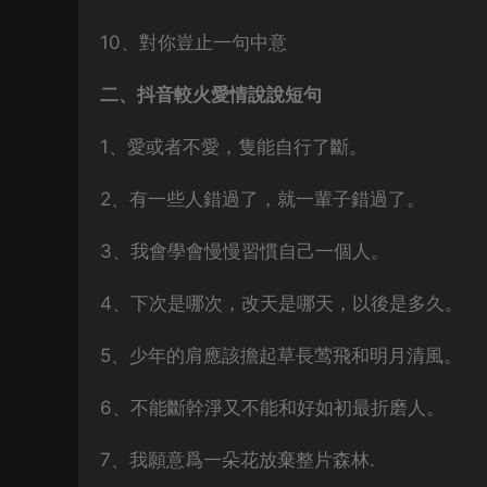
10、對你豈止一句中意
二、抖音較火愛情說說短句
1、愛或者不愛，隻能自行了斷。
2、有一些人錯過了，就一輩子錯過了。
3、我會學會慢慢習慣自己一個人。
4、下次是哪次，改天是哪天，以後是多久。
5、少年的肩應該擔起草長莺飛和明月清風。
6、不能斷幹淨又不能和好如初最折磨人。
7、我願意爲一朵花放棄整片森林.