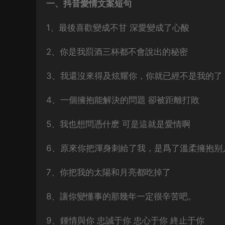
一、抖音愛情文案短句
1、最後喜歡變成不甘 深愛變成了心酸
2、你是我罰酒三杯都不會說出的秘密
3、我還沒來得及炫耀你，你就已經不是我的了
4、一個擁抱能解決的問題 卻被距離打敗
5、我也想問憑什麽 可是這就是愛情啊
6、原來你把渾身刺給了我，是爲了溫柔擁抱别
7、你把我的太陽和月亮都吃掉了
8、讓你變懂事的那幾年一定很辛苦吧。
9、鍾情與你 忠誠于你 忠心于你 終止于你