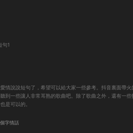
短句1
的愛情說說短句了，希望可以給大家一些參考。抖音裏面帶火
會聽到一些讓人非常耳熟的歌曲吧。除了歌曲之外，還有一些
來也是可以的。
7個字情話