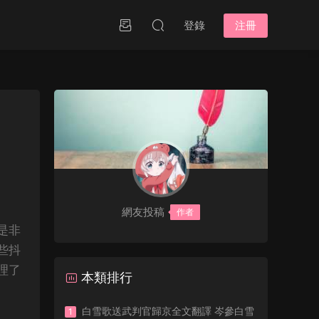
登錄
注冊
網友投稿
作者
是非
些抖
理了
本類排行
白雪歌送武判官歸京全文翻譯 岑參白雪
1