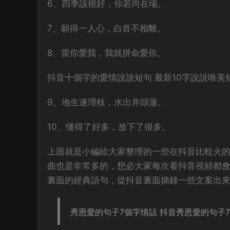
6、四季該很好，你若尚在場。
7、願得一人心，白首不相離。
8、當你愛我，我就拼命愛你。
抖音十個字的愛情說說短句 最新10字說說唯美
9、地生連理枝，水出并頭蓮。
10、懂得了好多，放下了很多。
上面就是小編給大家整理的一些在抖音比較火
曲也是非常多的，想必大家每次看抖音視頻都
裏面的經典語句，從抖音裏面摘錄一些文案出
秀恩愛的句子7個字情話 抖音秀恩愛的句子