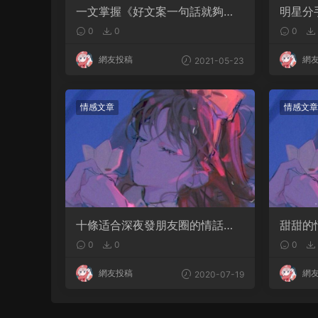
一文掌握《好文案一句話就夠
明星分
了》77種寫作技巧
是公關
0
0
0
網友投稿
網
2021-05-23
情感文章
情感文章
十條适合深夜發朋友圈的情話文
甜甜的
案，建議收藏
長句
0
0
0
網友投稿
網
2020-07-19