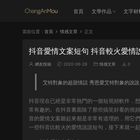
首頁
文學作品
文字材
當前位置：
首頁
情感文章
正文
抖音愛情文案短句 抖音較火愛情
網友投稿
2020-06-28
情感文章
0
艾特對象的超甜情話 秀恩愛艾特對象的說說
抖音現在已經是非常熱門的一個短視頻軟件，
常有趣的。在抖音裏面除了那些搞笑好看的視
音的愛情文案聽起來都是非常有道理的，用它
一些抖音比較火的愛情說說短句，接下來就一